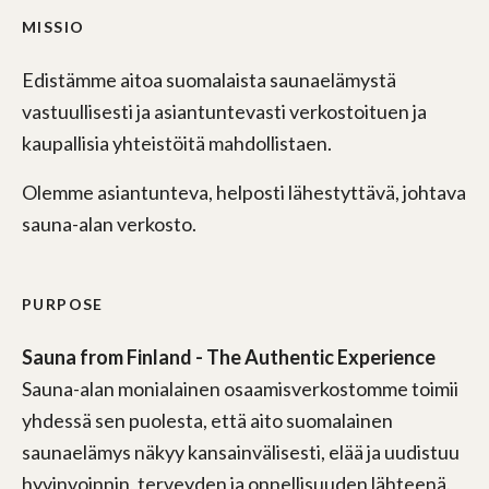
MISSIO
Edistämme aitoa suomalaista saunaelämystä
vastuullisesti ja asiantuntevasti verkostoituen ja
kaupallisia yhteistöitä mahdollistaen.
Olemme asiantunteva, helposti lähestyttävä, johtava
sauna-alan verkosto.
PURPOSE
Sauna from Finland - The Authentic Experience
Sauna-alan monialainen osaamisverkostomme toimii
yhdessä sen puolesta, että aito suomalainen
saunaelämys näkyy kansainvälisesti, elää ja uudistuu
hyvinvoinnin, terveyden ja onnellisuuden lähteenä.