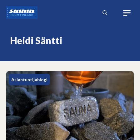
Siirry
Sauna
sisältöön
from
Finland
Heidi Säntti
Asiantuntijablogi