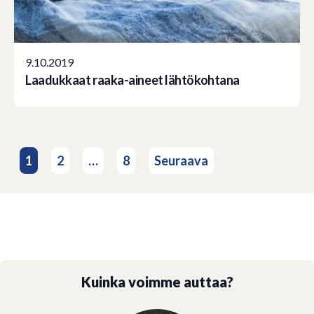
9.10.2019
Laadukkaat raaka-aineet lähtökohtana
Artikkelien
1
2
…
8
Seuraava
sivutus
Kuinka voimme auttaa?