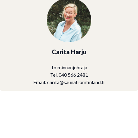
Carita Harju
Toiminnanjohtaja
Tel. 040 566 2481
Email:
carita@saunafromfinland.fi