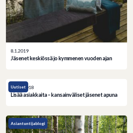
8.1.2019
Jäsenet keskiössä jo kymmenen vuoden ajan
Uutiset
20.11.2018
Lisää asiakkaita – kansainväliset jäsenet apuna
Asiantuntijablogi