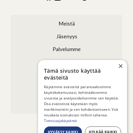
Meistä
Jäsenyys
Palvelumme
Verkostomme
×
Tämä sivusto käyttää
Tapahtumat
evästeitä
Uutiset ja artikkelit
Käytämme evästeitä parantaaksemme
käyttökokemustasi, kehittääksemme
sivustoa ja analysoidaksemme sen käyttöä.
Yhteystiedot
Osa evästeistä käytetään myös
markkinointiin ja sen kohdentamiseen. Voit
muokata asetuksiasi milloin tahansa.
Tietosuojakäytäntö
HYVÄKSY KAIKKI
HYLKÄÄ KAIKKI