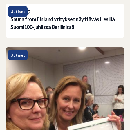
Uutiset
27.6.2017
Sauna from Finland yritykset näyttävästi esillä
Suomi100-juhlissa Berliinissä
Uutiset