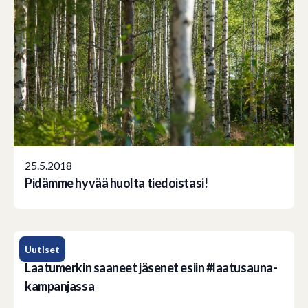
25.5.2018
Pidämme hyvää huolta tiedoistasi!
Uutiset
3.5.2018
Laatumerkin saaneet jäsenet esiin #laatusauna-
kampanjassa