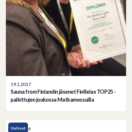
19.1.2017
Sauna from Finlandin jäsenet FinRelax TOP25 -
palkittujen joukossa Matkamessuilla
Uutiset
26.5.2016