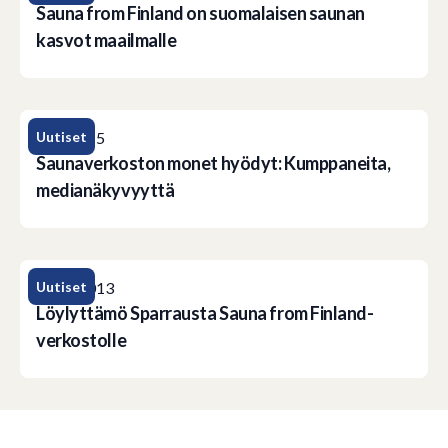
Sauna from Finland on suomalaisen saunan
kasvot maailmalle
Uutiset
30.1.2015
Saunaverkoston monet hyödyt: Kumppaneita,
medianäkyvyyttä
Uutiset
14.10.2013
Löylyttämö Sparrausta Sauna from Finland-
verkostolle