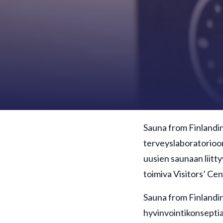
Sauna from Finlandin
terveyslaboratorioon 
uusien saunaan liitt
toimiva Visitors’ Cen
Sauna from Finlandin 
hyvinvointikonseptia 