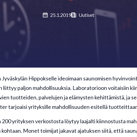
25.1.2019
Uutiset
 Jyväskylän Hippokselle ideoimaan saunomisen hyvinvointi
liittyy paljon mahdollisuuksia. Laboratorioon voitaisiin ki
yvien tuotteiden, palvelujen ja elämysten kehittämistä, ja 
ter tarjoaisi yrityksille mahdollisuuden esitellä tuotteittaan
200 yrityksen verkostosta löytyy laajalti kiinnostusta mahd
kohtaan. Monet toimijat jakavat ajatuksen siitä, että sauna