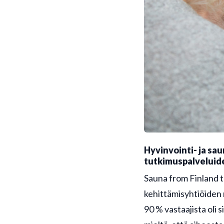
Hyvinvointi- ja sa
tutkimuspalveluid
Sauna from Finland te
kehittämisyhtiöiden 
90 % vastaajista oli 