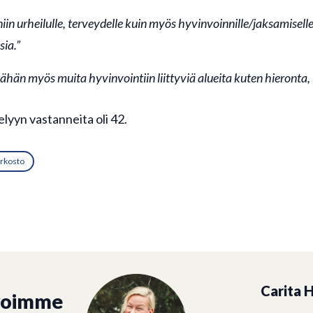
in urheilulle, terveydelle kuin myös hyvinvoinnille/jaksamiselle
ia.”
ähän myös muita hyvinvointiin liittyviä alueita kuten hieronta, 
lyyn vastanneita oli 42.
rkosto
Carita H
voimme