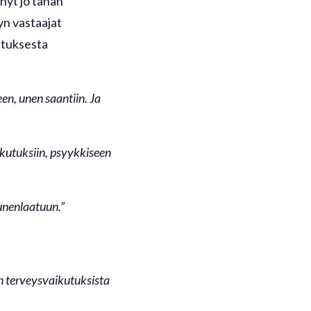
änyt jo tähän
yn vastaajat
utuksesta
en, unen saantiin. Ja
aikutuksiin, psyykkiseen
unenlaatuun.”
n terveysvaikutuksista