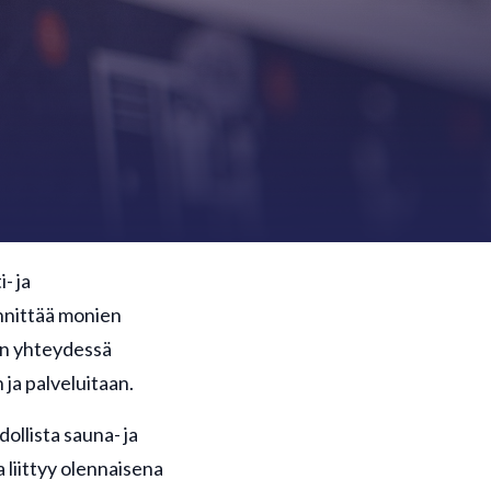
- ja
innittää monien
sen yhteydessä
 ja palveluitaan.
ollista sauna- ja
 liittyy olennaisena