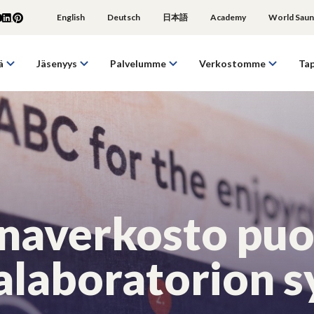
English
Deutsch
日本語
Academy
World Saun
ä
Jäsenyys
Palvelumme
Verkostomme
Ta
naverkosto puo
alaboratorion s