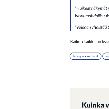
”Huikeat näkymät ni
kasvumahdollisuuks
”Voidaan yhdistää t
Kaiken kaikkiaan kyse
terveysvaikutukset
ve
Kuinka 