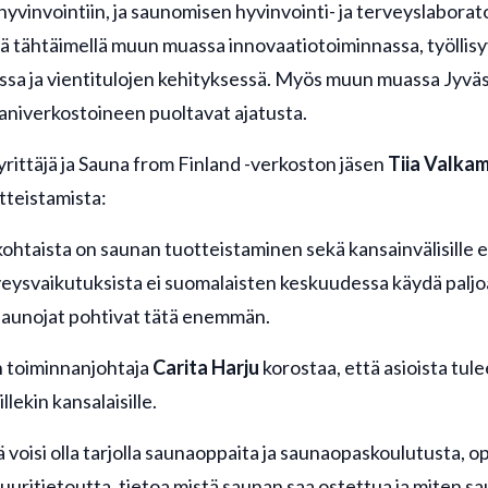
hyvinvointiin, ja saunomisen hyvinvointi- ja terveyslabora
ä tähtäimellä muun muassa innovaatiotoiminnassa, työllis
ssa ja vientitulojen kehityksessä. Myös muun muassa Jyväs
aniverkostoineen puoltavat ajatusta.
yrittäjä ja Sauna from Finland -verkoston jäsen
Tiia Valka
teistamista:
ohtaista on saunan tuotteistaminen sekä kansainvälisille e
rveysvaikutuksista ei suomalaisten keskuudessa käydä palj
saunojat pohtivat tätä enemmän.
n toiminnanjohtaja
Carita Harju
korostaa, että asioista tul
llekin kansalaisille.
ä voisi olla tarjolla saunaoppaita ja saunaopaskoulutusta, 
uuritietoutta, tietoa mistä saunan saa ostettua ja miten 