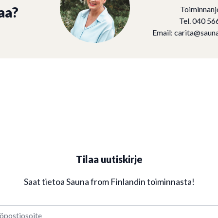
aa?
Toiminnanj
Tel. 040 56
Email:
carita@sauna
Tilaa uutiskirje
Saat tietoa Sauna from Finlandin toiminnasta!