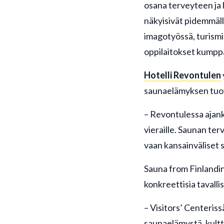
osana terveyteen ja 
näkyisivät pidemmäll
imagotyössä, turismi
oppilaitokset kumpp
Hotelli Revontulen
saunaelämyksen tuot
– Revontulessa ajank
vieraille. Saunan te
vaan kansainväliset 
Sauna from Finlandi
konkreettisia tavallisi
– Visitors’ Centeriss
saunaelämystä, kultt