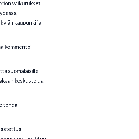
torion vaikutukset
yydessä,
kylän kaupunki ja
ma
kommentoi
ttä suomalaisille
oakaan keskustelua,
ee tehdä
opastettua
saunominen tapahtuu.