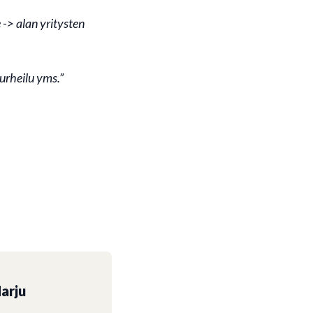
 -> alan yritysten
urheilu yms.”
arju