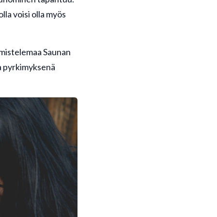
la voisi olla myös
almistelemaa Saunan
sa pyrkimyksenä