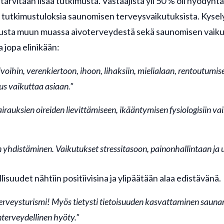
 tarvitaan lisää tutkimusta. Vastaajista yli 50 % oli hyödynt
 tutkimustuloksia saunomisen terveysvaikutuksista. Kysel
imusta muun muassa aivoterveydestä sekä saunomisen vaik
 jopa elinikään:
oihin, verenkiertoon, ihoon, lihaksiin, mielialaan, rentoutumise
s vaikuttaa asiaan.”
airauksien oireiden lievittämiseen, ikääntymisen fysiologisiin v
yhdistäminen. Vaikutukset stressitasoon, painonhallintaan ja 
suudet nähtiin positiivisina ja ylipäätään alaa edistävänä.
terveysturismi! Myös tietysti tietoisuuden kasvattaminen sauna
terveydellinen hyöty.”