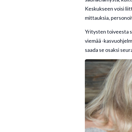
Keskukseen voisi lii
mittauksia, personoit
Yritysten toiveesta 
viemää -kasvuohjelm
saada se osaksi seur