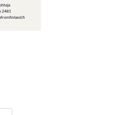
ohtaja
6 2481
fromfinland.fi