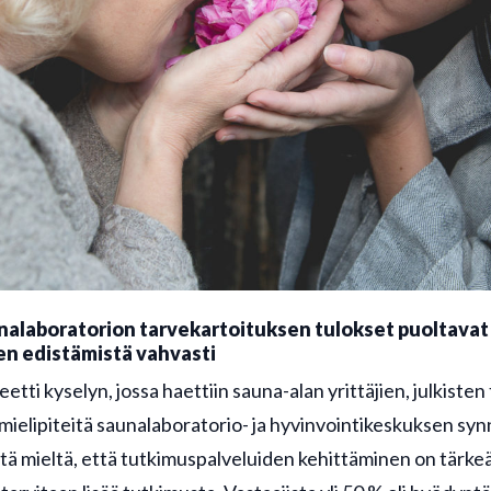
unalaboratorion tarvekartoituksen tulokset puoltavat
en edistämistä vahvasti
etti kyselyn, jossa haettiin sauna-alan yrittäjien, julkisten 
mielipiteitä saunalaboratorio- ja hyvinvointikeskuksen syn
sitä mieltä, että tutkimuspalveluiden kehittäminen on tärkeää.