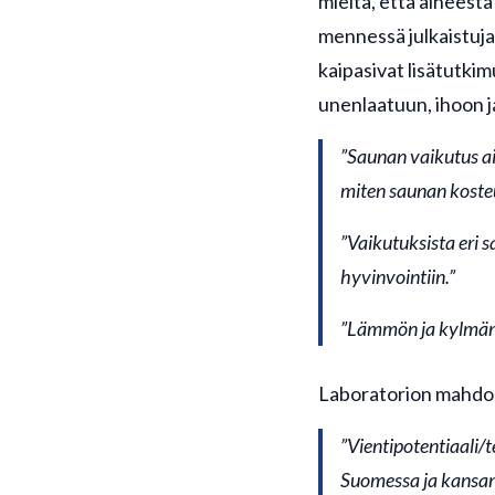
mieltä, että aiheesta
mennessä julkaistuja
kaipasivat lisätutk
unenlaatuun, ihoon ja
”Saunan vaikutus aiv
miten saunan kosteu
”Vaikutuksista eri s
hyvinvointiin.”
”Lämmön ja kylmän 
Laboratorion mahdolli
”Vientipotentiaali/
Suomessa ja kansan