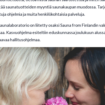
ttää saunatuotteiden myyntiä saunakaupan muodossa. Tarjol
uja ohjelmia ja muita henkilökohtaisia palveluja.
saunalaboratorio on liitetty osaksi Sauna from Finlandin v
aa. Kasvuohjelma esiteltiin eduskunnassa joulukuun alus
aavaa hallitusohjelmaa.