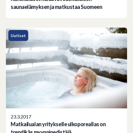
saunaelämyksen ja matkustaa Suomeen
Uutiset
23.3.2017
Matkailualan yritykselle ulkoporeallas on
trendikäs myynninedistäjä