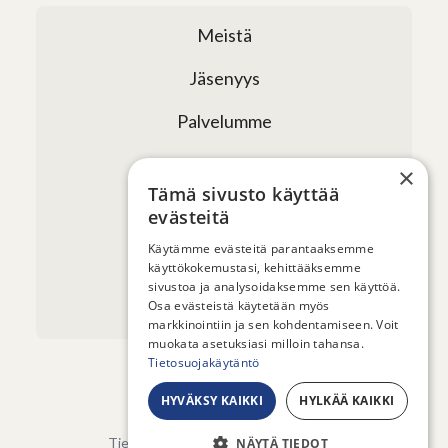
Meistä
Jäsenyys
Palvelumme
Verkostomme
×
Tämä sivusto käyttää
Tapahtumat
evästeitä
Uutiset ja artikkelit
Käytämme evästeitä parantaaksemme
käyttökokemustasi, kehittääksemme
sivustoa ja analysoidaksemme sen käyttöä.
Yhteystiedot
Osa evästeistä käytetään myös
markkinointiin ja sen kohdentamiseen. Voit
muokata asetuksiasi milloin tahansa.
Tietosuojakäytäntö
HYVÄKSY KAIKKI
HYLKÄÄ KAIKKI
© 2026 - Sauna from Finland ry
Tietosuojaseloste
-
Evästeasetukset
NÄYTÄ TIEDOT