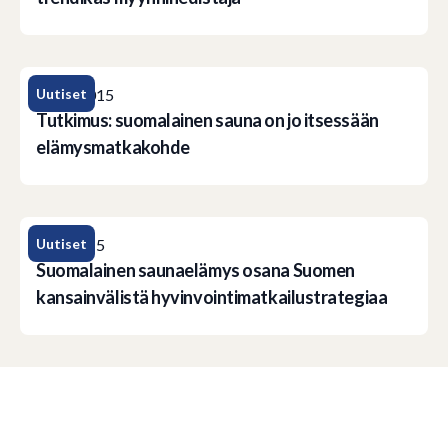
Uutiset
17.11.2015
Tutkimus: suomalainen sauna on jo itsessään
elämysmatkakohde
Uutiset
15.1.2015
Suomalainen saunaelämys osana Suomen
kansainvälistä hyvinvointimatkailustrategiaa