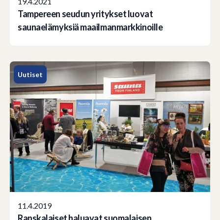
19.4.2021
Tampereen seudun yritykset luovat
saunaelämyksiä maailmanmarkkinoille
Uutiset
11.4.2019
Ranskalaiset haluavat suomalaisen