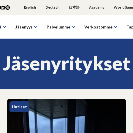
English
Deutsch
日本語
Academy
World Saun
ä
Jäsenyys
Palvelumme
Verkostomme
Ta
Jäsenyritykset
Uutiset