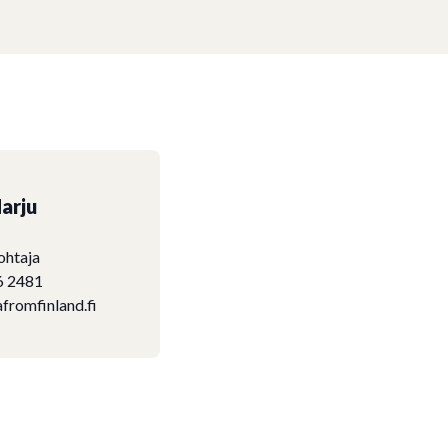
arju
ohtaja
6 2481
fromfinland.fi