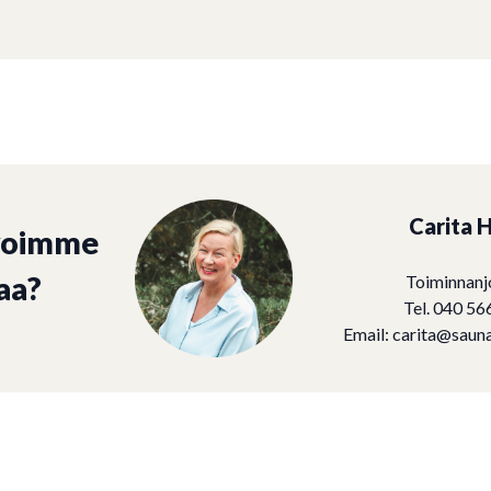
Carita H
voimme
aa?
Toiminnanj
Tel. 040 56
Email:
carita@sauna