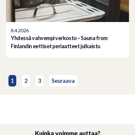
8.4.2026
Yhdessä vahvempi verkosto – Sauna from
Finlandin eettiset periaatteet julkaistu
Artikkelien
1
2
3
Seuraava
sivutus
Kuinka voimme auttaa?