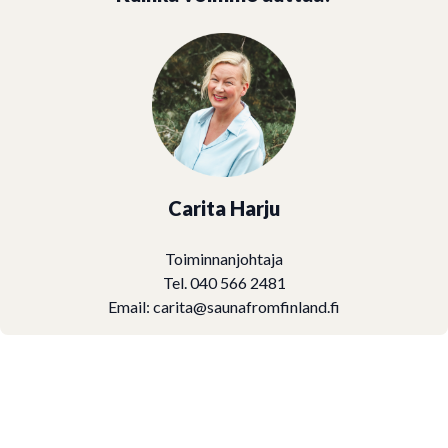
Carita Harju
Toiminnanjohtaja
Tel. 040 566 2481
Email:
carita@saunafromfinland.fi