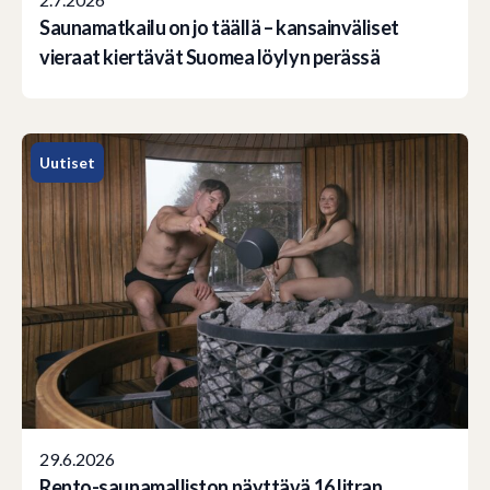
Saunamatkailu on jo täällä – kansainväliset
vieraat kiertävät Suomea löylyn perässä
Uutiset
29.6.2026
Rento-saunamalliston näyttävä 16 litran