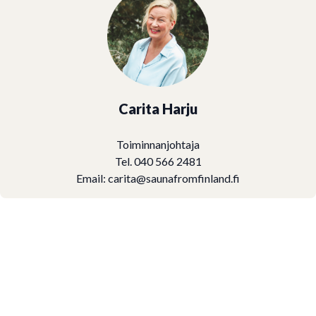
Carita Harju
Toiminnanjohtaja
Tel. 040 566 2481
Email:
carita@saunafromfinland.fi