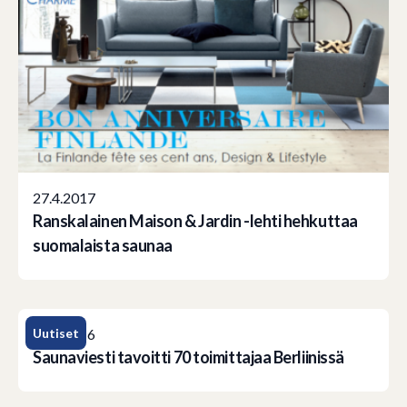
27.4.2017
Ranskalainen Maison & Jardin -lehti hehkuttaa
suomalaista saunaa
Uutiset
2.12.2016
Saunaviesti tavoitti 70 toimittajaa Berliinissä