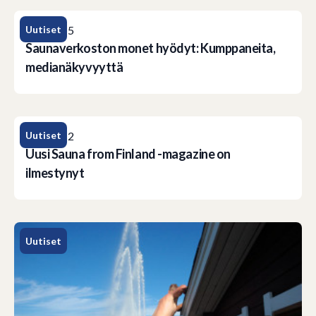
Uutiset
30.1.2015
Saunaverkoston monet hyödyt: Kumppaneita,
medianäkyvyyttä
Uutiset
12.9.2012
Uusi Sauna from Finland -magazine on
ilmestynyt
Uutiset