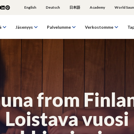
English
Deutsch
日本語
Academy
World Saun
ä
Jäsenyys
Palvelumme
Verkostomme
Ta
una from Finla
Loistava vuosi