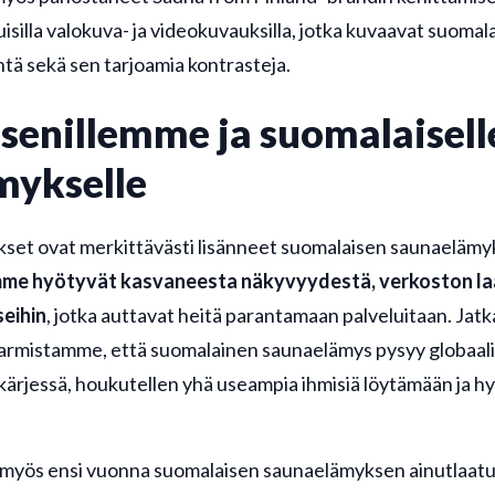
kuisilla valokuva- ja videokuvauksilla, jotka kuvaavat suomal
ä sekä sen tarjoamia kontrasteja.
senillemme ja suomalaisell
mykselle
kset ovat merkittävästi lisänneet suomalaisen saunaelämy
me hyötyvät kasvaneesta näkyvyydestä, verkoston laa
seihin
, jotka auttavat heitä parantamaan palveluitaan. Jatk
armistamme, että suomalainen saunaelämys pysyy globaal
kärjessä, houkutellen yhä useampia ihmisiä löytämään ja 
myös ensi vuonna suomalaisen saunaelämyksen ainutlaat