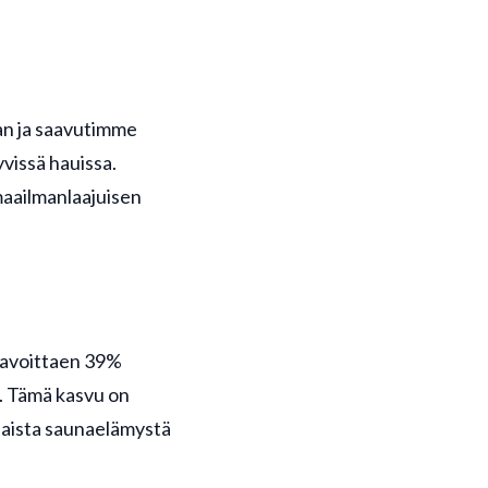
n ja saavutimme
yvissä hauissa.
aailmanlaajuisen
tavoittaen 39%
. Tämä kasvu on
laista saunaelämystä