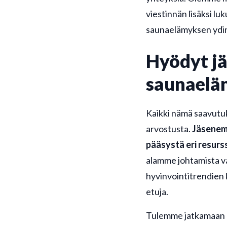
viestinnän lisäksi lu
saunaelämyksen ydint
Hyödyt jä
saunaelä
Kaikki nämä saavutu
arvostusta.
Jäsenem
pääsystä eri resurs
alamme johtamista v
hyvinvointitrendien 
etuja.
Tulemme jatkamaan 