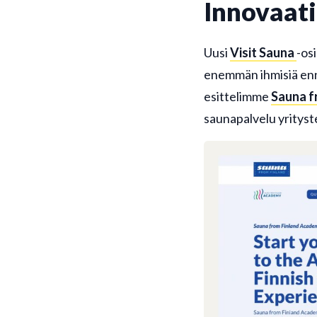
Innovaati
Uusi
Visit Sauna
-os
enemmän ihmisiä enn
esittelimme
Sauna f
saunapalvelu yrityst