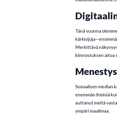
Digitaali
Tänä vuonna olemme
kärkisijoja—ensimmäis
Merkittävä näkyvyys
kiinnostuksen aitoa
Menestys 
Sosiaalisen median k
enemmän ihmisiä kui
auttanut meitä vast
ympäri maailmaa.