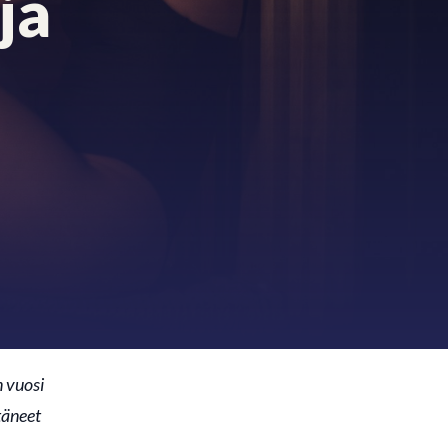
ja
n vuosi
täneet