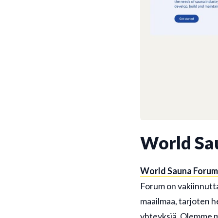
World Sa
World Sauna Forum
Forum on vakiinnutt
maailmaa, tarjoten he
yhteyksiä. Olemme m