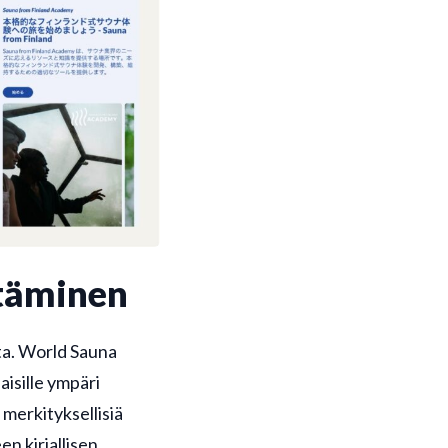
ttäminen
sta. World Sauna
isille ympäri
 merkityksellisiä
n kirjallisen