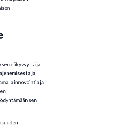
aisen
e
ksen näkyvyyttä ja
jenemisesta ja
amalla innovointia ja
ien
hyödyntämään sen
uisuuden