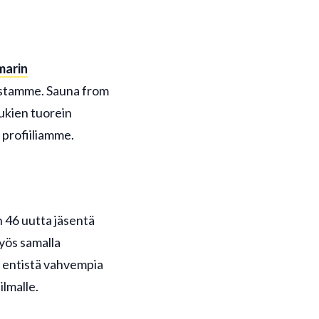
marin
mistamme. Sauna from
ukien tuorein
 profiiliamme.
 46 uutta jäsentä
yös samalla
 entistä vahvempia
lmalle.