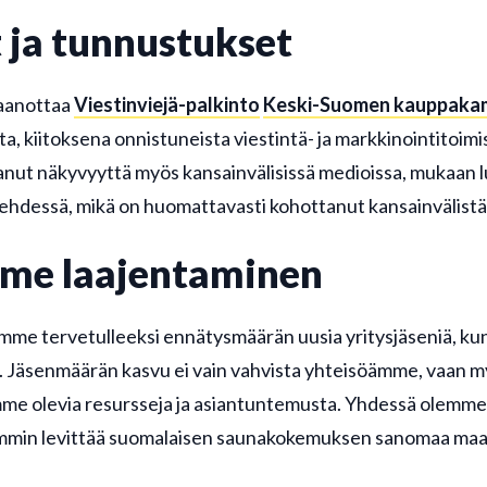
 ja tunnustukset
taanottaa
Viestinviejä-palkinto
Keski-Suomen kauppaka
ta, kiitoksena onnistuneista viestintä- ja markkinointitoi
aanut näkyvyyttä myös kansainvälisissä medioissa, mukaan l
lehdessä, mikä on huomattavasti kohottanut kansainvälistä
me laajentaminen
me tervetulleeksi ennätysmäärän uusia yritysjäseniä, kun
. Jäsenmäärän kasvu ei vain vahvista yhteisöämme, vaan m
me olevia resursseja ja asiantuntemusta. Yhdessä olemme
min levittää suomalaisen saunakokemuksen sanomaa maai