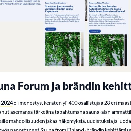
una Forum ja brändin kehi
 2024
oli menestys, keräten yli 400 osallistujaa 28 eri maa
anut asemansa tärkeänä tapahtumana sauna-alan ammattila
ille mahdollisuuden jakaa näkemyksiä, uudistuksia ja luoda
yös panostaneet Sauna from Finland -brändin kehittämisee