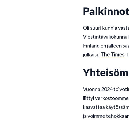
Palkinnot
Oli suuri kunnia vas
Viestintävaliokunnal
Finland on jälleen s
julkaisu
The Times
-
Yhteisöm
Vuonna 2024 toivotim
liittyi verkostoomme
kasvattaa käytössäm
ja voimme tehokkaam