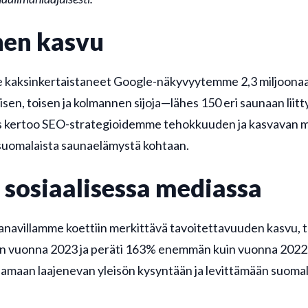
nen kasvu
 kaksinkertaistaneet Google-näkyvyytemme 2,3 miljoonaa
en, toisen ja kolmannen sijoja—lähes 150 eri saunaan liitt
 kertoo SEO-strategioidemme tehokkuuden ja kasvavan m
 suomalaista saunaelämystä kohtaan.
sosiaalisessa mediassa
anavillamme koettiin merkittävä tavoitettavuuden kasvu, 
n vuonna 2023 ja peräti 163% enemmän kuin vuonna 2022
aamaan laajenevan yleisön kysyntään ja levittämään suoma