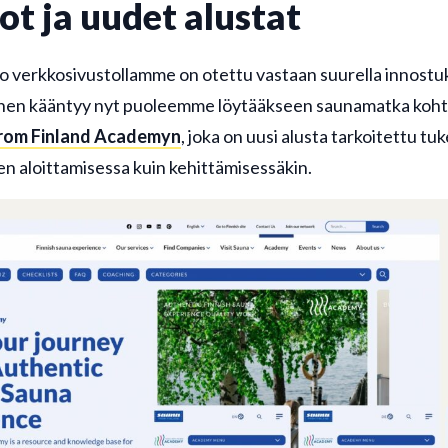
ot ja uudet alustat
io verkkosivustollamme on otettu vastaan suurella innostuk
en kääntyy nyt puoleemme löytääkseen saunamatka kohte
rom Finland Academyn
, joka on uusi alusta tarkoitettu tu
en aloittamisessa kuin kehittämisessäkin.