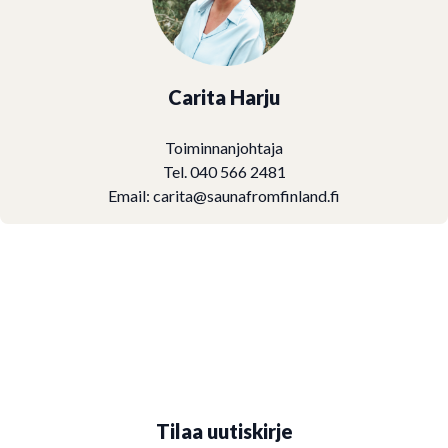
Carita Harju
Toiminnanjohtaja
Tel. 040 566 2481
Email:
carita@saunafromfinland.fi
Tilaa uutiskirje