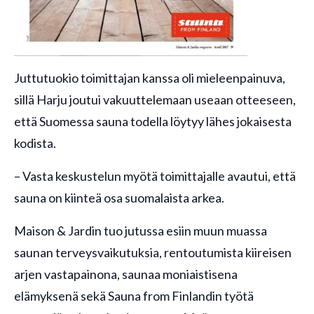
Juttutuokio toimittajan kanssa oli mieleenpainuva,
sillä Harju joutui vakuuttelemaan useaan otteeseen,
että Suomessa sauna todella löytyy lähes jokaisesta
kodista.
– Vasta keskustelun myötä toimittajalle avautui, että
sauna on kiinteä osa suomalaista arkea.
Maison & Jardin tuo jutussa esiin muun muassa
saunan terveysvaikutuksia, rentoutumista kiireisen
arjen vastapainona, saunaa moniaistisena
elämyksenä sekä Sauna from Finlandin työtä