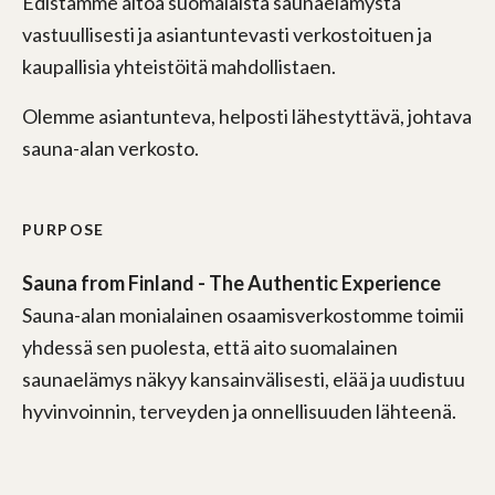
Edistämme aitoa suomalaista saunaelämystä
vastuullisesti ja asiantuntevasti verkostoituen ja
kaupallisia yhteistöitä mahdollistaen.
Olemme asiantunteva, helposti lähestyttävä, johtava
sauna-alan verkosto.
PURPOSE
Sauna from Finland - The Authentic Experience
Sauna-alan monialainen osaamisverkostomme toimii
yhdessä sen puolesta, että aito suomalainen
saunaelämys näkyy kansainvälisesti, elää ja uudistuu
hyvinvoinnin, terveyden ja onnellisuuden lähteenä.