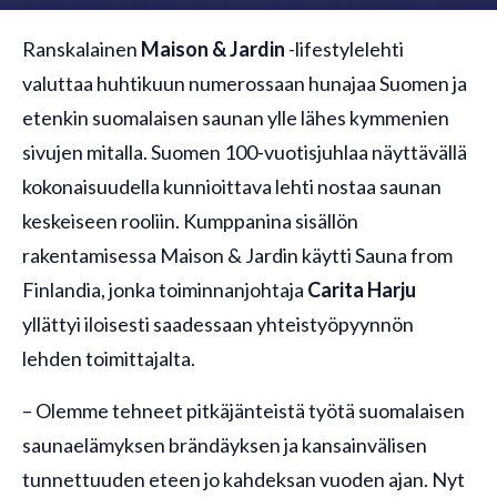
Ranskalainen
Maison & Jardin
-lifestylelehti
valuttaa huhtikuun numerossaan hunajaa Suomen ja
etenkin suomalaisen saunan ylle lähes kymmenien
sivujen mitalla. Suomen 100-vuotisjuhlaa näyttävällä
kokonaisuudella kunnioittava lehti nostaa saunan
keskeiseen rooliin. Kumppanina sisällön
rakentamisessa Maison & Jardin käytti Sauna from
Finlandia, jonka toiminnanjohtaja
Carita Harju
yllättyi iloisesti saadessaan yhteistyöpyynnön
lehden toimittajalta.
– Olemme tehneet pitkäjänteistä työtä suomalaisen
saunaelämyksen brändäyksen ja kansainvälisen
tunnettuuden eteen jo kahdeksan vuoden ajan. Nyt