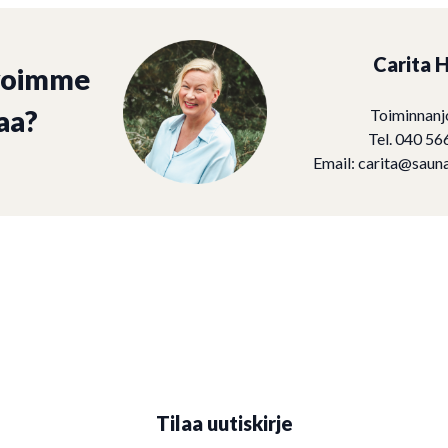
Carita H
voimme
aa?
Toiminnanj
Tel. 040 56
Email:
carita@sauna
Tilaa uutiskirje