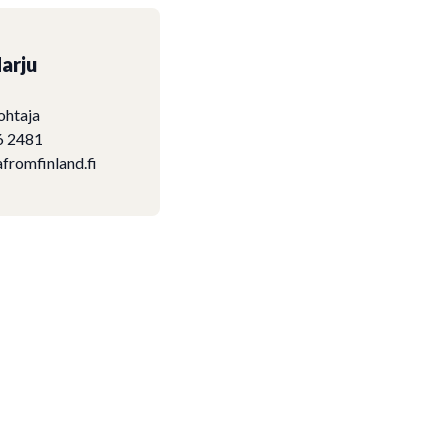
arju
ohtaja
6 2481
fromfinland.fi