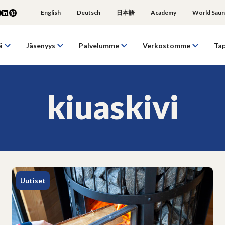
English
Deutsch
日本語
Academy
World Saun
ä
Jäsenyys
Palvelumme
Verkostomme
Ta
kiuaskivi
Uutiset