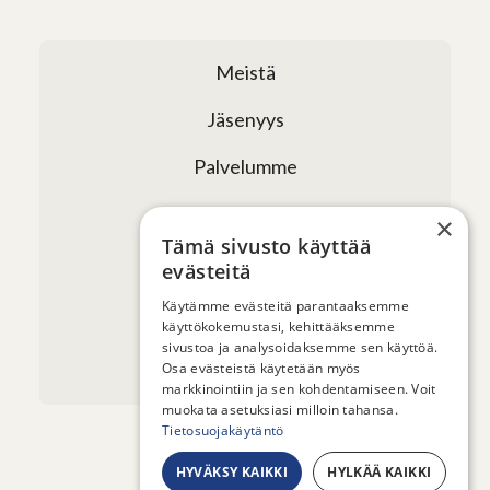
Meistä
Jäsenyys
Palvelumme
Verkostomme
×
Tämä sivusto käyttää
Tapahtumat
evästeitä
Uutiset ja artikkelit
Käytämme evästeitä parantaaksemme
käyttökokemustasi, kehittääksemme
sivustoa ja analysoidaksemme sen käyttöä.
Yhteystiedot
Osa evästeistä käytetään myös
markkinointiin ja sen kohdentamiseen. Voit
muokata asetuksiasi milloin tahansa.
Tietosuojakäytäntö
HYVÄKSY KAIKKI
HYLKÄÄ KAIKKI