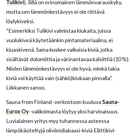
Tulikivi
). Sillä on erinomainen lämmönvarauskyky,
mutta sen lämmönkestävyys ei ole riittävä
löylykiveksi.
”Esimerkiksi Tulikivi valmistaa kiukaita, joissa
vuolukiveä käytetäänkin pintamateriaalina, ei
kiuaskivenä. Sama koskee valkoisia kiviä, jotka
sisältävät dolomiittia ja värinantavaa kalsiittiä (10 %).
Niiden lämmönkestävyys ei ole hyvä, minkä takia
kiviä voi käyttää vain (sähkö)kiukaan pinnalla”,
Liikkanen sanoo.
Sauna from Finland -verkostoon kuuluva
Sauna-
Eurox Oy
-valikoimasta löytyy yksi harvinaisuus.
Luvialainen yritys myy tuhannessa asteessa
lämpökäsiteltyjä oliviinidiabaasi-kiviä Eliittikivi-