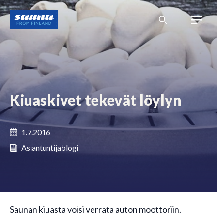
Siirry
Sauna
sisältöön
from
Finland
Kiuaskivet tekevät löylyn
1.7.2016
Asiantuntijablogi
Saunan kiuasta voisi verrata auton moottoriin.