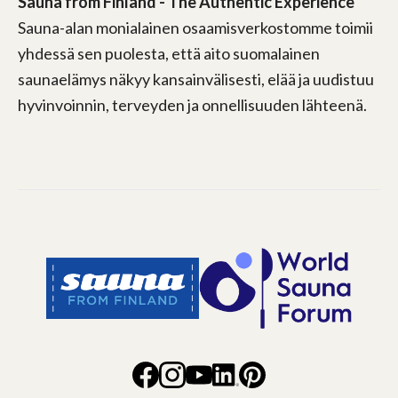
Sauna from Finland - The Authentic Experience
Sauna-alan monialainen osaamisverkostomme toimii
yhdessä sen puolesta, että aito suomalainen
saunaelämys näkyy kansainvälisesti, elää ja uudistuu
hyvinvoinnin, terveyden ja onnellisuuden lähteenä.