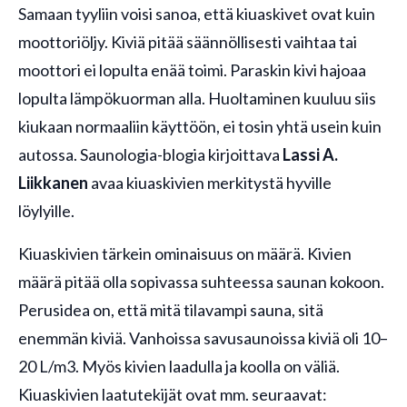
Samaan tyyliin voisi sanoa, että kiuaskivet ovat kuin
moottoriöljy. Kiviä pitää säännöllisesti vaihtaa tai
moottori ei lopulta enää toimi. Paraskin kivi hajoaa
lopulta lämpökuorman alla. Huoltaminen kuuluu siis
kiukaan normaaliin käyttöön, ei tosin yhtä usein kuin
autossa. Saunologia-blogia kirjoittava
Lassi A.
Liikkanen
avaa kiuaskivien merkitystä hyville
löylyille.
Kiuaskivien tärkein ominaisuus on määrä. Kivien
määrä pitää olla sopivassa suhteessa saunan kokoon.
Perusidea on, että mitä tilavampi sauna, sitä
enemmän kiviä. Vanhoissa savusaunoissa kiviä oli 10–
20 L/m3. Myös kivien laadulla ja koolla on väliä.
Kiuaskivien laatutekijät ovat mm. seuraavat: