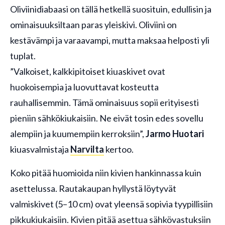
Oliviinidiabaasi on tällä hetkellä suosituin, edullisin ja
ominaisuuksiltaan paras yleiskivi. Oliviini on
kestävämpi ja varaavampi, mutta maksaa helposti yli
tuplat.
”Valkoiset, kalkkipitoiset kiuaskivet ovat
huokoisempia ja luovuttavat kosteutta
rauhallisemmin. Tämä ominaisuus sopii erityisesti
pieniin sähkökiukaisiin. Ne eivät tosin edes sovellu
alempiin ja kuumempiin kerroksiin”,
Jarmo Huotari
kiuasvalmistaja
Narvilta
kertoo.
Koko pitää huomioida niin kivien hankinnassa kuin
asettelussa. Rautakaupan hyllystä löytyvät
valmiskivet (5–10 cm) ovat yleensä sopivia tyypillisiin
pikkukiukaisiin. Kivien pitää asettua sähkövastuksiin