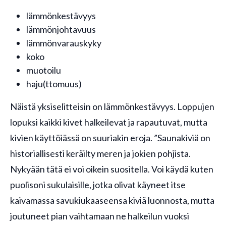
lämmönkestävyys
lämmönjohtavuus
lämmönvarauskyky
koko
muotoilu
haju(ttomuus)
Näistä yksiselitteisin on lämmönkestävyys. Loppujen
lopuksi kaikki kivet halkeilevat ja rapautuvat, mutta
kivien käyttöiässä on suuriakin eroja. ”Saunakiviä on
historiallisesti keräilty meren ja jokien pohjista.
Nykyään tätä ei voi oikein suositella. Voi käydä kuten
puolisoni sukulaisille, jotka olivat käyneet itse
kaivamassa savukiukaaseensa kiviä luonnosta, mutta
joutuneet pian vaihtamaan ne halkeilun vuoksi