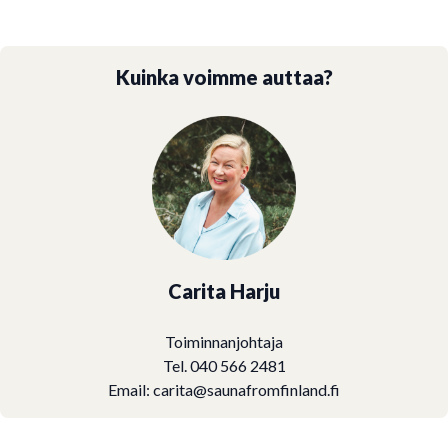
Kuinka voimme auttaa?
Carita Harju
Toiminnanjohtaja
Tel. 040 566 2481
Email:
carita@saunafromfinland.fi