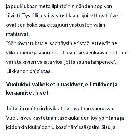
ja puukiukaan metallipintoihin nähden sopivan
tiivisti. Tyypillisesti vastustilaan sijoitettavat kivet
ovat sen kokoisia, että juuri vastusten väliin
mahtuvat.
”Sähkövastuksia ei saa täysin eristää, etteivät ne
ylikuumene ja vaurioidu. Ilman tai savukaasujen tulee
virrata kivien välistä ylös, jotta sauna lämpenee”,
Liikkanen ohjeistaa.
Vuolukivi, valkoiset kiuaskivet, eliittikivet ja
keraamiset kivet
Joitakin muitakin kivilaatuja tavataan saunassa.
Vuolukiveä käytetään tasokiukaiden löylypintana ja
joidenkin kiukaiden ulkoseinämissä (esim. Sisu ja