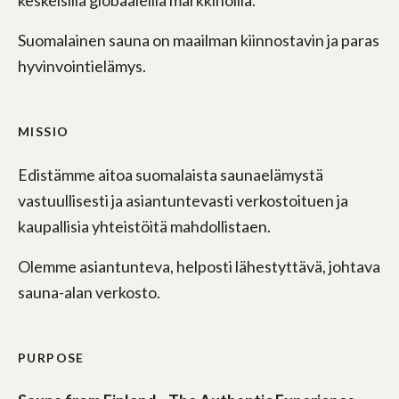
keskeisillä globaaleilla markkinoilla.
Suomalainen sauna on maailman kiinnostavin ja paras
hyvinvointielämys.
MISSIO
Edistämme aitoa suomalaista saunaelämystä
vastuullisesti ja asiantuntevasti verkostoituen ja
kaupallisia yhteistöitä mahdollistaen.
Olemme asiantunteva, helposti lähestyttävä, johtava
sauna-alan verkosto.
PURPOSE