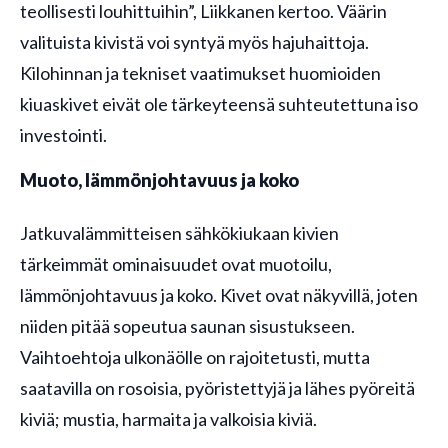
teollisesti louhittuihin”, Liikkanen kertoo. Väärin
valituista kivistä voi syntyä myös hajuhaittoja.
Kilohinnan ja tekniset vaatimukset huomioiden
kiuaskivet eivät ole tärkeyteensä suhteutettuna iso
investointi.
Muoto, lämmönjohtavuus ja koko
Jatkuvalämmitteisen sähkökiukaan kivien
tärkeimmät ominaisuudet ovat muotoilu,
lämmönjohtavuus ja koko. Kivet ovat näkyvillä, joten
niiden pitää sopeutua saunan sisustukseen.
Vaihtoehtoja ulkonäölle on rajoitetusti, mutta
saatavilla on rosoisia, pyöristettyjä ja lähes pyöreitä
kiviä; mustia, harmaita ja valkoisia kiviä.