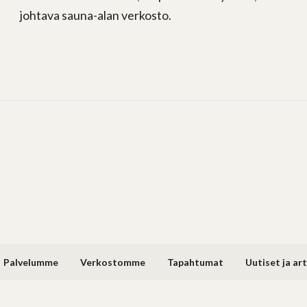
johtava sauna-alan verkosto.
Palvelumme
Verkostomme
Tapahtumat
Uutiset ja art