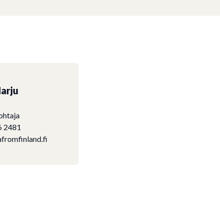
arju
ohtaja
6 2481
fromfinland.fi