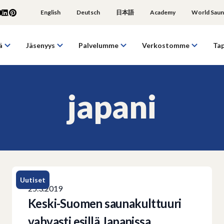
English
Deutsch
日本語
Academy
World Saun
ä
Jäsenyys
Palvelumme
Verkostomme
Ta
japani
Uutiset
25.3.2019
Keski-Suomen saunakulttuuri
vahvasti esillä Japanissa