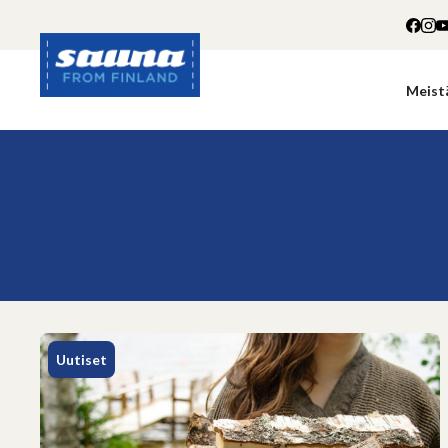
Siirry
sisältöön
Meist
Sauna
from
Finland
Uutiset