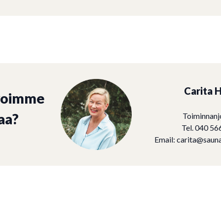
Carita H
voimme
aa?
Toiminnanj
Tel. 040 56
Email:
carita@sauna