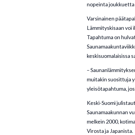
nopeinta joukkuetta j
Varsinainen päätapa
Lämmityskisaan voi i
Tapahtuma on hulvato
Saunamaakuntaviikkoa
keskisuomalaisissa s
– Saunanlämmityksen
muitakin suosittuja
yleisötapahtuma, jo
Keski-Suomi julista
Saunamaakunnan vuos
melkein 2000, kotimaa
Virosta ja Japanista.