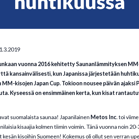
huhtikuussa
21.3.2019
runkaan vuonna 2016 kehitetty Saunanlämmityksen MM-
tä kansainvälisesti, kun Japanissa järjestetään huhtik
MM-kisojen Japan Cup. Tokioon nousee päivän ajaksi 
uuta. Kyseessä on ensimmäinen kerta, kun kisat rantautu
tavat suomalaista saunaa! Japanilainen
Metos Inc
. toi vii
laisia kisaajia kolmen tiimin voimin. Tänä vuonna noin 20-3
 kesän kisoihin Suomeen! Kokemus oli ollut sen verran upea