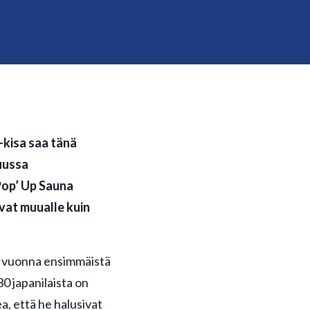
kisa saa tänä
uussa
Pop’ Up Sauna
vat muualle kuin
me vuonna ensimmäistä
0 japanilaista on
, että he halusivat