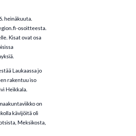
6. heinäkuuta.
gion.fi-osoitteesta.
le. Kisat ovat osa
isissa
yksiä.
estää Laukaassa jo
en rakentuu iso
i Heikkala.
maakuntaviikko on
la kävijöitä oli
otsista, Meksikosta,