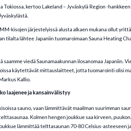
sa Tokiossa, kertoo Lakeland – Jyväskylä Region -hankkeen 
Jyväskylästä.
-kisojen järjestelyissä alusta alkaen mukana ollut yritt
lan tilalta lähtee Japaniin tuomaroimaan Sauna Heating C
 että saamme viedä Saunamaakunnan ilosanomaa Japaniin
oissa käytettävät mittauslaitteet, jotta tuomarointi olisi 
 Markus Kallio.
o laajenee ja kansainvälistyy
-kisoissa sauno, vaan lämmittävät maailman suurimman sau
telttasaunaa. Kolmen hengen joukkue saa kirveen, puukon, tu
joukkue lämmittää telttasaunan 70-80 Celsius-asteeseen ja