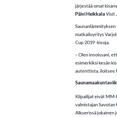
järjestää omat kisan
Päivi Heikkala
Visit 
Saunanlämmityksen MM
matkailuyritys Varjo
Cup 2019 -kisoja.
– Olen innoissani,
esimerkiksi kesän kis
autenttista, iloitsee
Saunamaakuntaviikk
Kilpailijat eivät MM
valmistajan Savotan 
Alkuerissä jokainen 