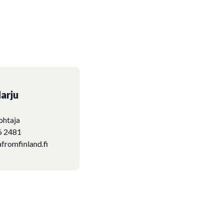
arju
ohtaja
6 2481
fromfinland.fi