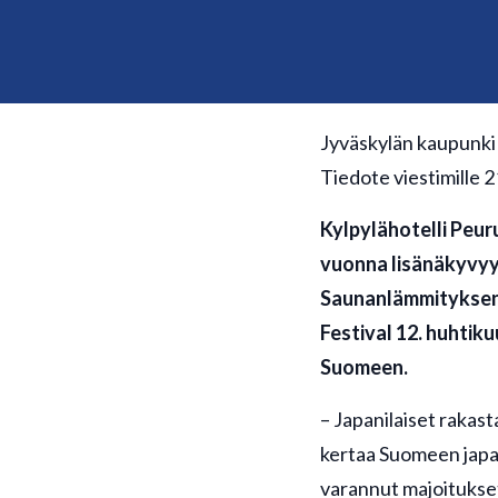
Jyväskylän kaupunki
Tiedote viestimille 
Kylpylähotelli Peu
vuonna lisänäkyvyyt
Saunanlämmityksen 
Festival 12. huhtik
Suomeen.
– Japanilaiset rakas
kertaa Suomeen japani
varannut majoitukset