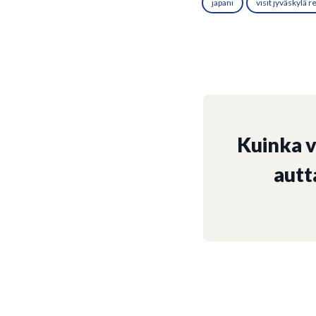
japani
visit jyväskylä r
Kuinka 
autt