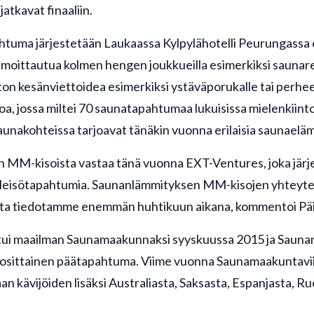
atkavat finaaliin.
htuma järjestetään Laukaassa Kylpylähotelli Peurungassa 
lmoittautua kolmen hengen joukkueilla esimerkiksi saunare
n kesänviettoidea esimerkiksi ystäväporukalle tai perheel
, jossa miltei 70 saunatapahtumaa lukuisissa mielenkiinto
aunakohteissa tarjoavat tänäkin vuonna erilaisia saunaeläm
 MM-kisoista vastaa tänä vuonna EXT-Ventures, joka järj
 yleisötapahtumia. Saunanlämmityksen MM-kisojen yhteyte
sta tiedotamme enemmän huhtikuun aikana, kommentoi Päiv
utui maailman Saunamaakunnaksi syyskuussa 2015 ja Sauna
ittainen päätapahtuma. Viime vuonna Saunamaakuntaviikol
n kävijöiden lisäksi Australiasta, Saksasta, Espanjasta, Ru