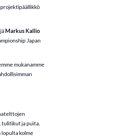
projektipäällikkö
äjä
Markus Kallio
hampionship Japan
. Viemme mukanamme
mahdollisimman
natelttojen
litikut ja puita.
 lopulta kolme