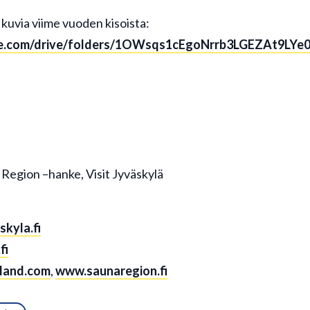
 kuvia viime vuoden kisoista:
gle.com/drive/folders/1OWsqs1cEgoNrrb3LGEZAt9LYe
 Region –hanke, Visit Jyväskylä
skyla.fi
fi
nland.com
,
www.saunaregion.fi