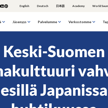
English
Deutsch
日本語
Academy
World Saun
ä
Jäsenyys
Palvelumme
Verkostomme
Ta
Keski-Suomen
akulttuuri vah
esillä Japanissa