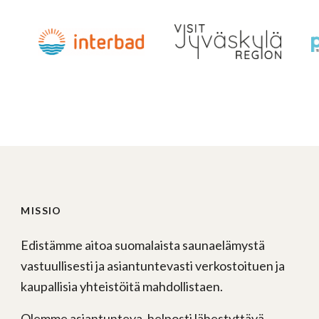
MISSIO
Edistämme aitoa suomalaista saunaelämystä
vastuullisesti ja asiantuntevasti verkostoituen ja
kaupallisia yhteistöitä mahdollistaen.
Olemme asiantunteva, helposti lähestyttävä,