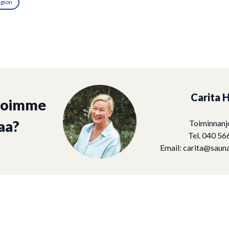
egion
Carita H
voimme
aa?
Toiminnanj
Tel. 040 56
Email:
carita@sauna