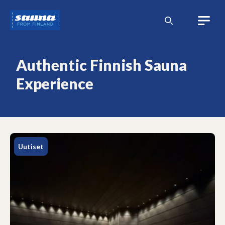
Siirry
Sauna
sisältöön
from
Finland
Authentic Finnish Sauna
Experience
Uutiset