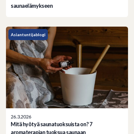
saunaelämykseen
Asiantuntijablogi
26.3.2026
Mitä hyötyä saunatuoksuista on? 7
aromaterapian tuoksua saunaan