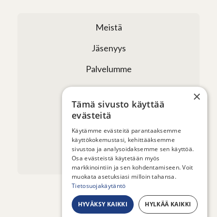
Meistä
Jäsenyys
Palvelumme
Verkostomme
×
Tämä sivusto käyttää
Tapahtumat
evästeitä
Uutiset ja artikkelit
Käytämme evästeitä parantaaksemme
käyttökokemustasi, kehittääksemme
sivustoa ja analysoidaksemme sen käyttöä.
Yhteystiedot
Osa evästeistä käytetään myös
markkinointiin ja sen kohdentamiseen. Voit
muokata asetuksiasi milloin tahansa.
Tietosuojakäytäntö
HYVÄKSY KAIKKI
HYLKÄÄ KAIKKI
© 2026 - Sauna from Finland ry