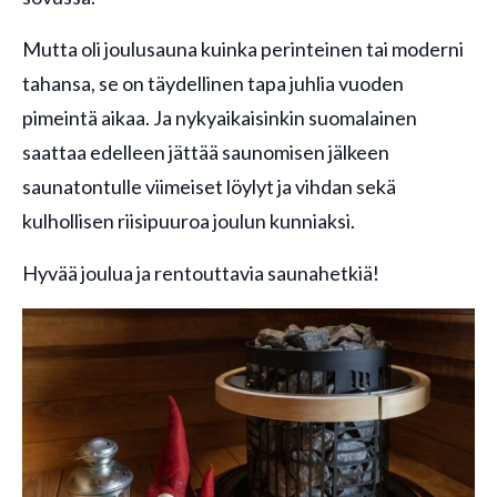
Mutta oli joulusauna kuinka perinteinen tai moderni
tahansa, se on täydellinen tapa juhlia vuoden
pimeintä aikaa. Ja nykyaikaisinkin suomalainen
saattaa edelleen jättää saunomisen jälkeen
saunatontulle viimeiset löylyt ja vihdan sekä
kulhollisen riisipuuroa joulun kunniaksi.
Hyvää joulua ja rentouttavia saunahetkiä!