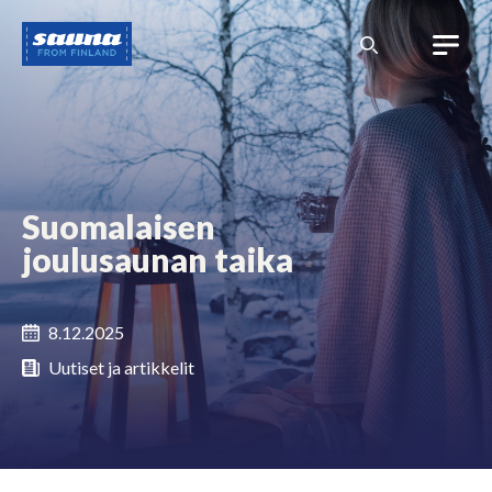
Siirry
Sauna
sisältöön
from
Finland
Suomalaisen
joulusaunan taika
8.12.2025
Uutiset ja artikkelit