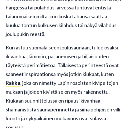
hangessa tai pulahdus järvessä tuntuvat entistä
taianomaisemmilta, kun koska tahansa saattaa
kuulua tontun kulkusen kilahdus tai näkyä vilahdus
joulupukin reestä.
Kun astuu suomalaiseen joulusaunaan, tulee osaksi
ikivanhaa, lämmön, paranemisen ja hiljaisuuden
täyteistä perimätietoa. Tällaisesta perinteestä ovat
saaneet inspiraationsa myös jotkin kiukaat, kuten
Rakka
, joka on nimetty Lapin rosoisten kivipeltojen
mukaan ja joiden kivistä se on myös rakennettu.
Kiukaan suunnittelussa on ripaus ikivanhaa
shamanistista saunaperinnettä ja siinä pohjoisen villi
luonto ja nykyaikainen mukavuus ovat sulassa
sovussa.