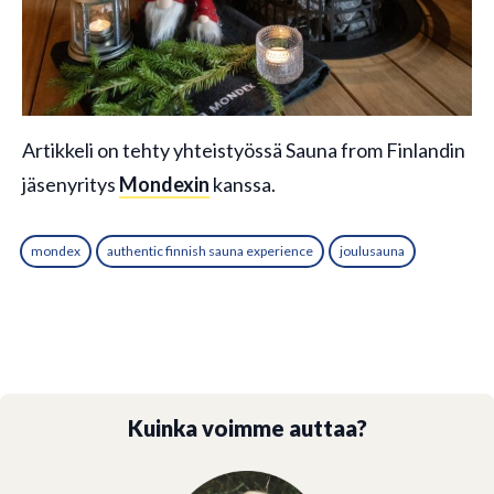
Artikkeli on tehty yhteistyössä Sauna from Finlandin
jäsenyritys
Mondexin
kanssa.
mondex
authentic finnish sauna experience
joulusauna
Kuinka voimme auttaa?