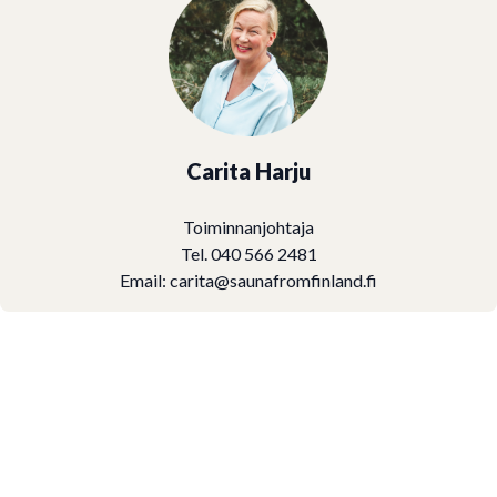
Carita Harju
Toiminnanjohtaja
Tel. 040 566 2481
Email:
carita@saunafromfinland.fi