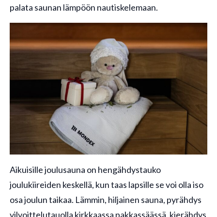
palata saunan lämpöön nautiskelemaan.
Aikuisille joulusauna on hengähdystauko
joulukiireiden keskellä, kun taas lapsille se voi olla iso
osa joulun taikaa. Lämmin, hiljainen sauna, pyrähdys
vilvoittelutauolla kirkkaassa pakkassäässä, kierähdys