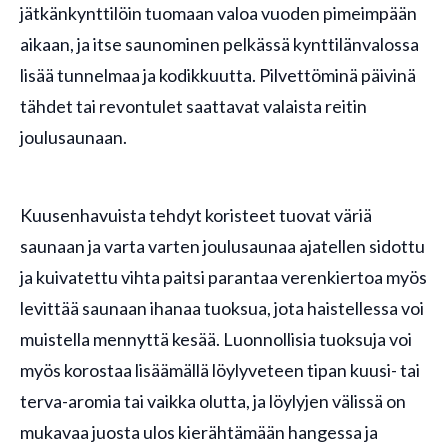
jätkänkynttilöin tuomaan valoa vuoden pimeimpään
aikaan, ja itse saunominen pelkässä kynttilänvalossa
lisää tunnelmaa ja kodikkuutta. Pilvettöminä päivinä
tähdet tai revontulet saattavat valaista reitin
joulusaunaan.
Kuusenhavuista tehdyt koristeet tuovat väriä
saunaan ja varta varten joulusaunaa ajatellen sidottu
ja kuivatettu vihta paitsi parantaa verenkiertoa myös
levittää saunaan ihanaa tuoksua, jota haistellessa voi
muistella mennyttä kesää. Luonnollisia tuoksuja voi
myös korostaa lisäämällä löylyveteen tipan kuusi- tai
terva-aromia tai vaikka olutta, ja löylyjen välissä on
mukavaa juosta ulos kierähtämään hangessa ja