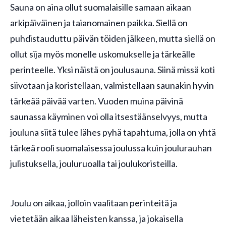
Sauna on aina ollut suomalaisille samaan aikaan
arkipäiväinen ja taianomainen paikka. Siellä on
puhdistauduttu päivän töiden jälkeen, mutta siellä on
ollut sija myös monelle uskomukselle ja tärkeälle
perinteelle. Yksi näistä on joulusauna. Siinä missä koti
siivotaan ja koristellaan, valmistellaan saunakin hyvin
tärkeää päivää varten. Vuoden muina päivinä
saunassa käyminen voi olla itsestäänselvyys, mutta
jouluna siitä tulee lähes pyhä tapahtuma, jolla on yhtä
tärkeä rooli suomalaisessa joulussa kuin joulurauhan
julistuksella, jouluruoalla tai joulukoristeilla.
Joulu on aikaa, jolloin vaalitaan perinteitä ja
vietetään aikaa läheisten kanssa, ja jokaisella