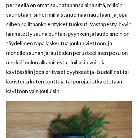
perheellä on omat saunatapansa aina siitä, milloin
saunotaan, siihen millaista juomaa nautitaan, ja jopa
siihen sallitaanko erityiset tuoksut. Vastapesty, hyvin
lämmitetty sauna puhtain pyyhkein ja laudeliinoin on
täydellinen tapa laskeutua joulun viettoon, ja
monelle saunan ja lauteiden perusteellinen pesu on
merkki joulun alkamisesta. Joillakin voi olla
käytössään jopa erityiset pyyhkeet ja -laudeliinat tai
koristeitä kuten tonttuja tai poroja, jotka otetaan
käyttöön vain jouluisin.