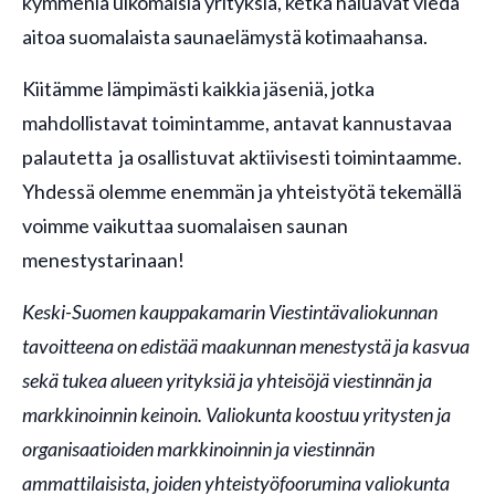
kymmeniä ulkomaisia yrityksiä, ketkä haluavat viedä
aitoa suomalaista saunaelämystä kotimaahansa.
Kiitämme lämpimästi kaikkia jäseniä, jotka
mahdollistavat toimintamme, antavat kannustavaa
palautetta ja osallistuvat aktiivisesti toimintaamme.
Yhdessä olemme enemmän ja yhteistyötä tekemällä
voimme vaikuttaa suomalaisen saunan
menestystarinaan!
Keski-Suomen kauppakamarin Viestintävaliokunnan
tavoitteena on edistää maakunnan menestystä ja kasvua
sekä tukea alueen yrityksiä ja yhteisöjä viestinnän ja
markkinoinnin keinoin. Valiokunta koostuu yritysten ja
organisaatioiden markkinoinnin ja viestinnän
ammattilaisista, joiden yhteistyöfoorumina valiokunta