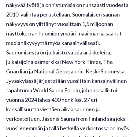
näkyvää työtä ja onnistumisia on runsaasti vuodesta
2010, valintaa perustellaan. Suomalaisen saunan
näkyvyys on ylittänyt vuosittain 1,5 miljoonan
näyttökerran huomion ympäri maailman ja saanut
medianäkyvyyttä myös kansainvälisesti.
Saunomisesta on julkaistu satoja artikkeleita,
julkaisijoina esimerkiksi New York Times, The
Guardian ja National Geographic. Keski-Suomessa,
Jyväskylässä järjestetään vuosittain kansainvälinen
tapahtuma World Sauna Forum, johon osallistui
vuonna 2024 lähes 400 henkilöä, 27 eri
kansallisuutta viettäen aikaa saunoen ja
verkostoituen. Jäseniä Sauna from Finland saa joka
vuosi enemmän ja tällä hetkellä verkostossa on myös