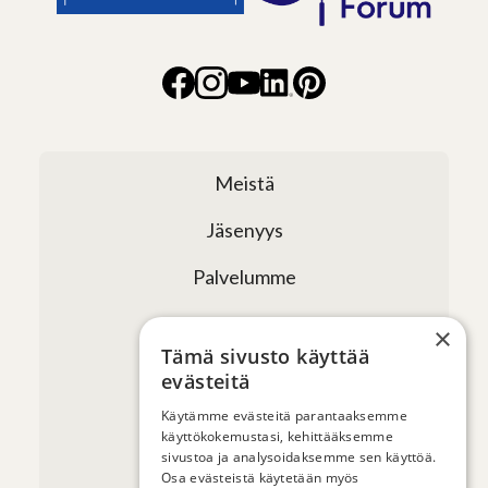
Meistä
Jäsenyys
Palvelumme
Verkostomme
×
Tämä sivusto käyttää
Tapahtumat
evästeitä
Uutiset ja artikkelit
Käytämme evästeitä parantaaksemme
käyttökokemustasi, kehittääksemme
sivustoa ja analysoidaksemme sen käyttöä.
Yhteystiedot
Osa evästeistä käytetään myös