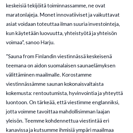
keskeisiä tekijöitä toiminnassamme, ne ovat
maratonlajeja. Monet innovatiiviset ja vaikuttavat
asiat voidaan toteuttaa ilman suuria investointeja,
kun käytetään luovuutta, yhteistyötä ja yhteisön
voimaa”, sanoo Harju.
”Sauna from Finlandin viestinnässä keskeisenä
teemana on aidon suomalaisen saunaelämyksen
välittäminen maailmalle. Korostamme
viestinnässämme saunan kokonaisvaltaista
kokemusta: rentoutumista, hyvinvointia ja yhteyttä
luontoon. On tärkeää, että viestimme englanniksi,
jotta voimme tavoittaa mahdollisimman laajan
yleisön. Teemme kohdennettua viestintää eri
kanavissa ja kutsumme ihmisiä ympäri maailmaa