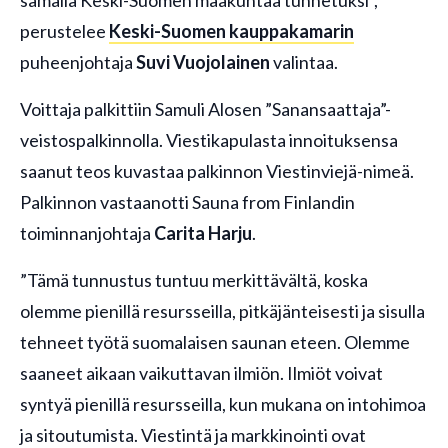
samalla Keski-Suomen maakuntaa tunnetuksi”,
perustelee
Keski-Suomen kauppakamarin
puheenjohtaja
Suvi Vuojolainen
valintaa.
Voittaja palkittiin Samuli Alosen ”Sanansaattaja”-
veistospalkinnolla. Viestikapulasta innoituksensa
saanut teos kuvastaa palkinnon Viestinviejä-nimeä.
Palkinnon vastaanotti Sauna from Finlandin
toiminnanjohtaja
Carita Harju
.
”Tämä tunnustus tuntuu merkittävältä, koska
olemme pienillä resursseilla, pitkäjänteisesti ja sisulla
tehneet työtä suomalaisen saunan eteen. Olemme
saaneet aikaan vaikuttavan ilmiön. Ilmiöt voivat
syntyä pienillä resursseilla, kun mukana on intohimoa
ja sitoutumista. Viestintä ja markkinointi ovat