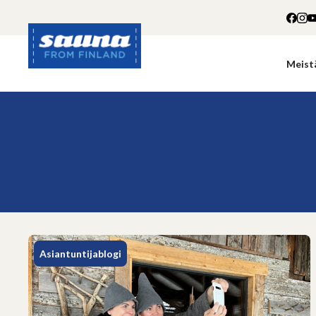
Siirry
sisältöön
Meist
Sauna
from
Finland
Asiantuntijablogi