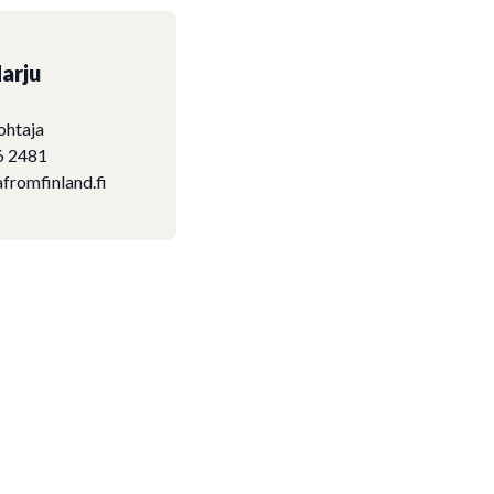
arju
ohtaja
6 2481
fromfinland.fi