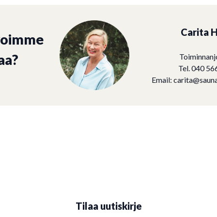
Carita H
voimme
aa?
Toiminnanj
Tel. 040 56
Email:
carita@sauna
Tilaa uutiskirje