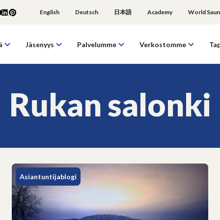
English
Deutsch
日本語
Academy
World Saun
ä
Jäsenyys
Palvelumme
Verkostomme
Ta
Rukan salonki
Asiantuntijablogi