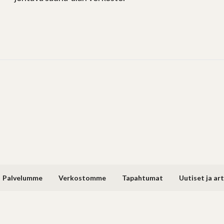
Palvelumme
Verkostomme
Tapahtumat
Uutiset ja art