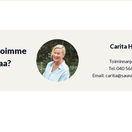
Carita H
voimme
aa?
Toiminnanj
Tel. 040 56
Email:
carita@sauna