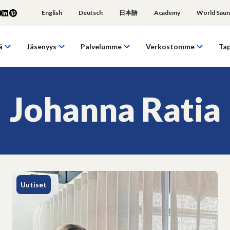
English
Deutsch
日本語
Academy
World Saun
ä
Jäsenyys
Palvelumme
Verkostomme
Ta
Johanna Ratia
Uutiset