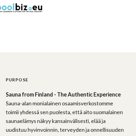
PURPOSE
Sauna from Finland - The Authentic Experience
Sauna-alan monialainen osaamisverkostomme
toimii yhdessä sen puolesta, että aito suomalainen
saunaelämys näkyy kansainvälisesti, elää ja
uudistuu hyvinvoinnin, terveyden ja onnellisuuden