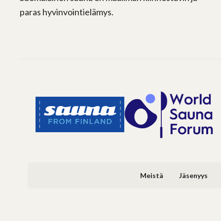
paras hyvinvointielämys.
Meistä
Jäsenyys