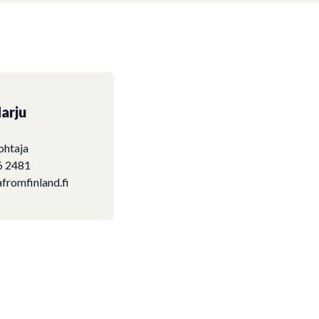
arju
ohtaja
6 2481
fromfinland.fi