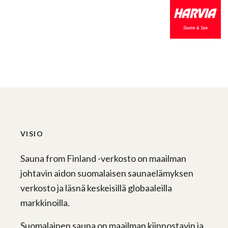
VISIO
Sauna from Finland -verkosto on maailman
johtavin aidon suomalaisen saunaelämyksen
verkosto ja läsnä keskeisillä globaaleilla
markkinoilla.
Suomalainen sauna on maailman kiinnostavin ja