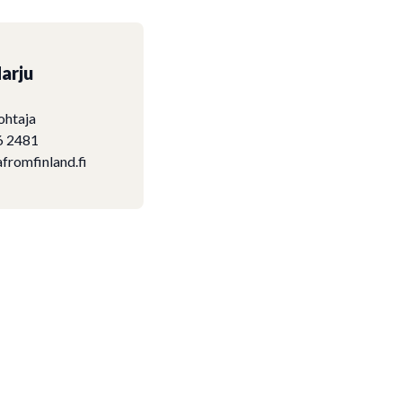
arju
ohtaja
6 2481
fromfinland.fi