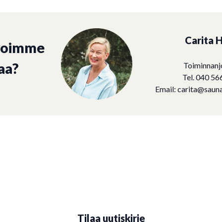
Carita H
voimme
aa?
Toiminnanj
Tel. 040 56
Email:
carita@sauna
Tilaa uutiskirje