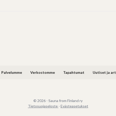
Palvelumme
Verkostomme
Tapahtumat
Uutiset ja art
© 2026 - Sauna from Finland ry
Tietosuojaseloste
-
Evästeasetukset