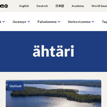
English
Deutsch
日本語
Academy
World Saun
ä
Jäsenyys
Palvelumme
Verkostomme
Ta
ähtäri
Uutiset