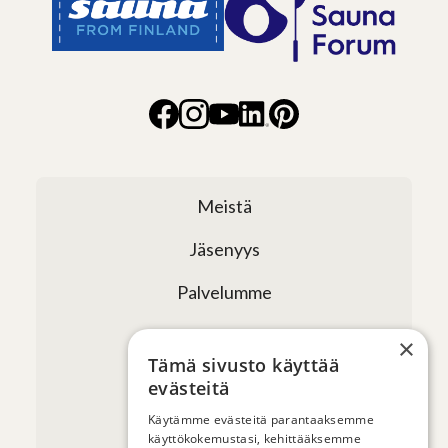
Meistä
Jäsenyys
Palvelumme
Verkostomme
×
Tämä sivusto käyttää
Tapahtumat
evästeitä
Uutiset ja artikkelit
Käytämme evästeitä parantaaksemme
käyttökokemustasi, kehittääksemme