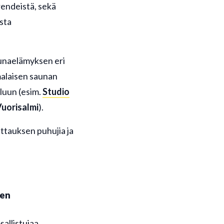
rendeistä, sekä
ista
aunaelämyksen eri
malaisen saunan
luun (esim.
Studio
Vuorisalmi
).
ttauksen puhujia ja
den
osallistujaa