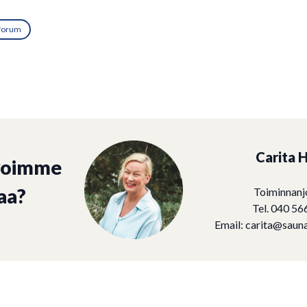
 forum
Carita H
voimme
aa?
Toiminnanj
Tel. 040 56
Email:
carita@sauna