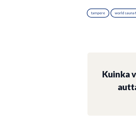
tampere
world sauna
Kuinka 
autt