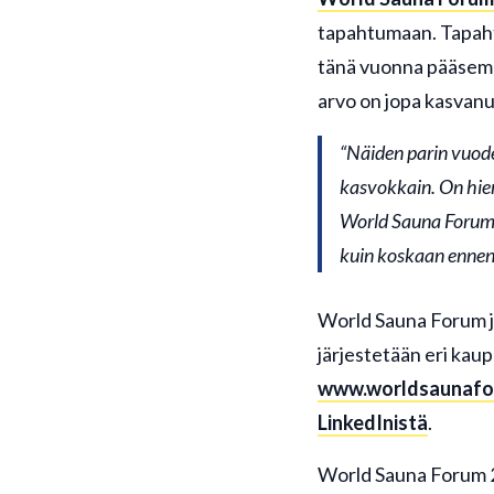
tapahtumaan. Tapaht
tänä vuonna pääsemm
arvo on jopa kasvanu
“Näiden parin vuode
kasvokkain. On hien
World Sauna Forumi
kuin koskaan enne
World Sauna Forum j
järjestetään eri kau
www.worldsaunafo
LinkedInistä
.
World Sauna Forum 