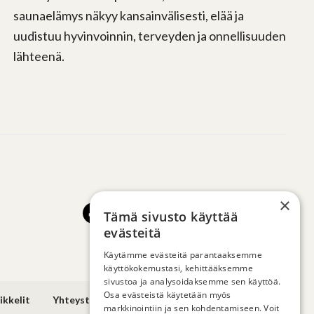
saunaelämys näkyy kansainvälisesti, elää ja
uudistuu hyvinvoinnin, terveyden ja onnellisuuden
lähteenä.
×
Tämä sivusto käyttää
evästeitä
Käytämme evästeitä parantaaksemme
käyttökokemustasi, kehittääksemme
sivustoa ja analysoidaksemme sen käyttöä.
Osa evästeistä käytetään myös
ikkelit
Yhteystiedot
markkinointiin ja sen kohdentamiseen. Voit