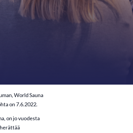
htuman, World Sauna
hta on 7.6.2022.
a, on jo vuodesta
 herättää