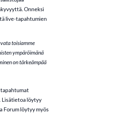
äkyvyyttä. Onneksi
tä live-tapahtumien
tavata toisiamme
ihmisten ympäröimänä
aminen on tärkeämpää
istapahtumat
Lisätietoa löytyy
na Forum löytyy myös