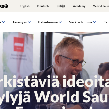
English
Deutsch
日本語
Academy
World Saun
ä
Jäsenyys
Palvelumme
Verkostomme
Ta
rkistäviä ideoita
ylyjä World Sa