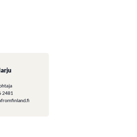
arju
ohtaja
6 2481
fromfinland.fi