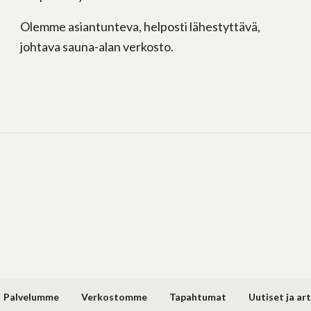
Olemme asiantunteva, helposti lähestyttävä,
johtava sauna-alan verkosto.
Palvelumme
Verkostomme
Tapahtumat
Uutiset ja art