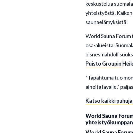
keskustelua suomalais
yhteistyöstä. Kaiken 
saunaelämyksistä!
World Sauna Forum ta
osa-alueista. Suomal
bisnesmahdollisuuks
Puisto Groupin
Heik
“Tapahtuma tuo monip
aiheita lavalle,” palj
Katso kaikki puhujat
World Sauna Forum
yhteistyökumppan
World Sauna Forum