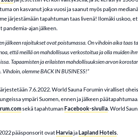
uma on kasvanut joka vuosi ja saanut myös paljon median
e järjestämään tapahtuman taas livenä! Ilomäki uskoo, et
t pandemia-ajan jälkeen.
n jälkeen rajoitukset ovat poistumassa. On vihdoin aika taas 
oa, että meillä on mahdollisuus verkostoitua ja olla muiden 
ssa. Tapaamisten ja erilaisten mahdollisuuksien arvon korost
n. Vihdoin, olemme BACK IN BUSINESS!”
ärjestetään 7.6.2022. World Sauna Forumin viralliset ohe
pungeissa ympäri Suomen, ennen ja jälkeen päätapahtumaa. 
rum.com
sekä tapahtuman
Facebook-sivulla
. World Sau
2022 pääsponsorit ovat
Harvia
ja
Lapland Hotels
.