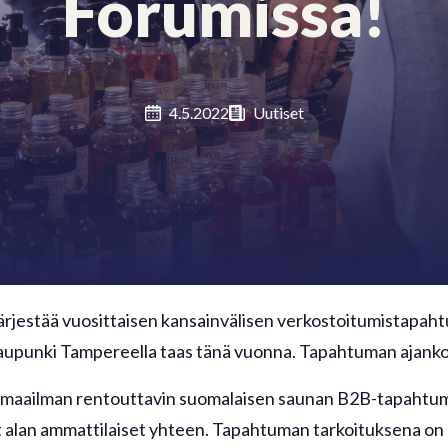
Forumissa!
4.5.2022
Uutiset
järjestää vuosittaisen kansainvälisen verkostoitumistapa
upunki Tampereella taas tänä vuonna. Tapahtuman ajanko
maailman rentouttavin suomalaisen saunan B2B-tapahtum
 alan ammattilaiset yhteen. Tapahtuman tarkoituksena on