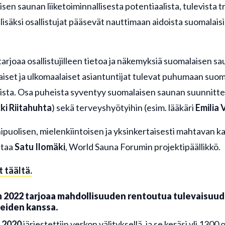
en saunan liiketoiminnallisesta potentiaalista, tulevista t
lisäksi osallistujat pääsevät nauttimaan aidoista suomalais
rjoaa osallistujilleen tietoa ja näkemyksiä suomalaisen s
aiset ja ulkomaalaiset asiantuntijat tulevat puhumaan suo
ista. Osa puheista syventyy suomalaisen saunan suunnitte
ki Riitahuhta
) sekä terveyshyötyihin (esim. lääkäri
Emilia 
uolisen, mielenkiintoisen ja yksinkertaisesti mahtavan ka
astaa
Satu Ilomäki
, World Sauna Forumin projektipäällikkö.
 täältä.
 2022 tarjoaa mahdollisuuden rentoutua tulevaisuu
eiden kanssa.
 2020
järjestettiin verkon välityksellä, ja se keräsi yli 1300 