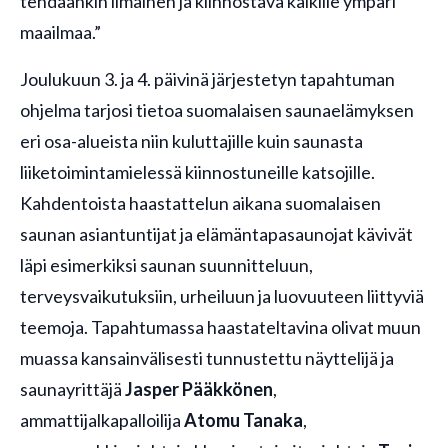
tehdäänkin ilmainen ja kiinnostava kaikille ympäri
maailmaa.”
Joulukuun 3. ja 4. päivinä järjestetyn tapahtuman
ohjelma tarjosi tietoa suomalaisen saunaelämyksen
eri osa-alueista niin kuluttajille kuin saunasta
liiketoimintamielessä kiinnostuneille katsojille.
Kahdentoista haastattelun aikana suomalaisen
saunan asiantuntijat ja elämäntapasaunojat kävivät
läpi esimerkiksi saunan suunnitteluun,
terveysvaikutuksiin, urheiluun ja luovuuteen liittyviä
teemoja. Tapahtumassa haastateltavina olivat muun
muassa kansainvälisesti tunnustettu näyttelijä ja
saunayrittäjä
Jasper Pääkkönen
,
ammattijalkapalloilija
Atomu Tanaka
,