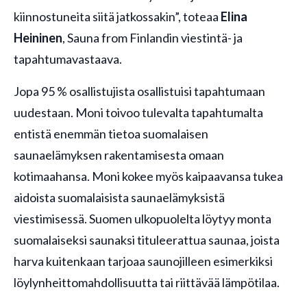
kiinnostuneita siitä jatkossakin”, toteaa
Elina
Heininen
, Sauna from Finlandin viestintä- ja
tapahtumavastaava.
Jopa 95 % osallistujista osallistuisi tapahtumaan
uudestaan. Moni toivoo tulevalta tapahtumalta
entistä enemmän tietoa suomalaisen
saunaelämyksen rakentamisesta omaan
kotimaahansa. Moni kokee myös kaipaavansa tukea
aidoista suomalaisista saunaelämyksistä
viestimisessä. Suomen ulkopuolelta löytyy monta
suomalaiseksi saunaksi tituleerattua saunaa, joista
harva kuitenkaan tarjoaa saunojilleen esimerkiksi
löylynheittomahdollisuutta tai riittävää lämpötilaa.