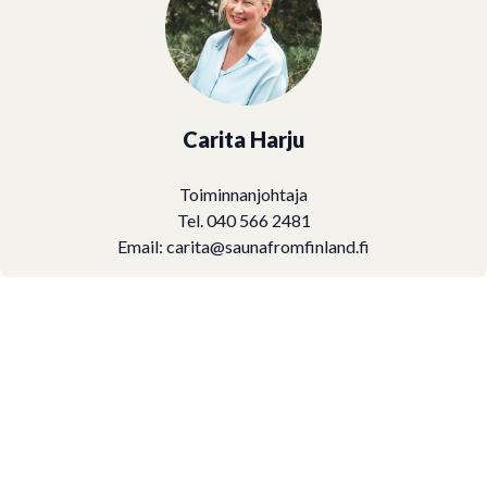
Carita Harju
Toiminnanjohtaja
Tel. 040 566 2481
Email:
carita@saunafromfinland.fi