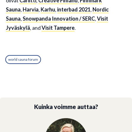
olivat
Cariitti
,
Creative Finland
,
Finnmark
Sauna
,
Harvia
,
Karhu
,
interbad 2021
,
Nordic
Sauna
,
Snowpanda Innovation / SERC
,
Visit
Jyväskylä
, and
Visit Tampere
.
world sauna forum
Kuinka voimme auttaa?