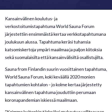
Kansainvälinen koulutus- ja
verkostoitumistapahtuma World Sauna Forum
järjestettiin ensimmäistä kertaa verkkotapahtumana
joulukuun alussa. Tapahtuma keräsi tuhansia
katsomiskertoja ympäri maailmaa ja paljon kiitoksia
sekä suomalaisilta että kansainvälisiltä osallistujilta.
Sauna from Finlandin suurin vuosittainen tapahtuma,
World Sauna Forum, koki keväällä 2020 monien
tapahtumien kohtalon – jo kolme kertaa järjestetty
kansainvälinen tapahtuma jouduttiin perumaan
koronapandemian iskiessä maailmaan.
”Koimme kuitenkin tärkeäksi mukautua vallitsevaan