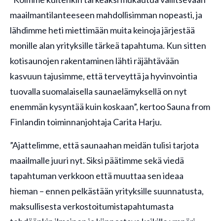
maailmantilanteeseen mahdollisimman nopeasti, ja
lähdimme heti miettimään muita keinoja järjestää
monille alan yrityksille tärkeä tapahtuma. Kun sitten
kotisaunojen rakentaminen lähti räjähtävään
kasvuun tajusimme, että terveyttä ja hyvinvointia
tuovalla suomalaisella saunaelämyksellä on nyt
enemmän kysyntää kuin koskaan”, kertoo Sauna from
Finlandin toiminnanjohtaja Carita Harju.
”Ajattelimme, että saunaahan meidän tulisi tarjota
maailmalle juuri nyt. Siksi päätimme sekä viedä
tapahtuman verkkoon että muuttaa sen ideaa
hieman – ennen pelkästään yrityksille suunnatusta,
maksullisesta verkostoitumistapahtumasta