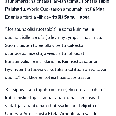
saunamarkkinajohtaja Harvian toimitusjohtaja
Tapio
Pajuharju
, World Cup -tason ampumahiihtäjä
Mari
Eder
ja artisti ja viihdeyrittäjä
Samu Haber
.
”Jos sauna olisi ruotsalaisille sama kuin meille
suomalaisille, se olisi jo levinnyt ympäri maailmaa.
Suomalaisten tulee olla ylpeitä kaikesta
saunaosaamisesta ja viedä sitä rohkeasti
kansainvälisille markkinoille. Kiinnostus saunan
hyvinvointia tuovia vaikutuksia kohtaan on valtavan
suurta”, Pääkkönen totesi haastattelussaan.
Kaksipäiväisen tapahtuman ohjelma keräsi tuhansia
katsomiskertoja. Livenä tapahtumaa seurasivat
sadat, ja tapahtuman chatissa keskustelijoita oli
Uudesta-Seelannista Etelä-Amerikkaan saakka.