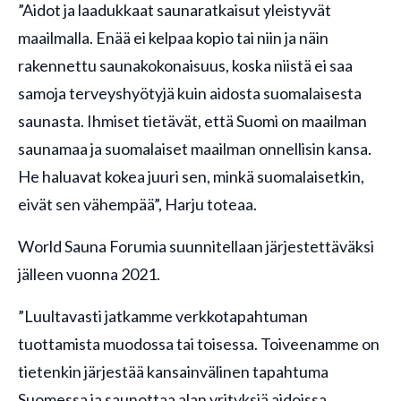
”Aidot ja laadukkaat saunaratkaisut yleistyvät
maailmalla. Enää ei kelpaa kopio tai niin ja näin
rakennettu saunakokonaisuus, koska niistä ei saa
samoja terveyshyötyjä kuin aidosta suomalaisesta
saunasta. Ihmiset tietävät, että Suomi on maailman
saunamaa ja suomalaiset maailman onnellisin kansa.
He haluavat kokea juuri sen, minkä suomalaisetkin,
eivät sen vähempää”, Harju toteaa.
World Sauna Forumia suunnitellaan järjestettäväksi
jälleen vuonna 2021.
”Luultavasti jatkamme verkkotapahtuman
tuottamista muodossa tai toisessa. Toiveenamme on
tietenkin järjestää kansainvälinen tapahtuma
Suomessa ja saunottaa alan yrityksiä aidoissa