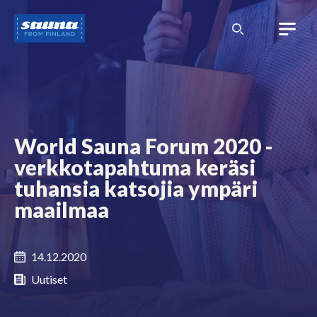
Siirry
Sauna
sisältöön
from
Finland
World Sauna Forum 2020 -
verkkotapahtuma keräsi
tuhansia katsojia ympäri
maailmaa
14.12.2020
Uutiset