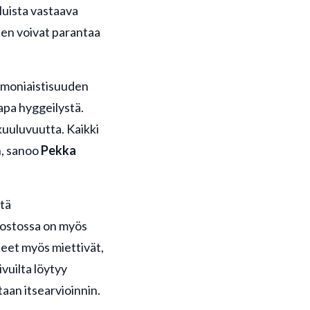
luista vastaava
leen voivat parantaa
n moniaistisuuden
apa hyggeilystä.
uuluvuutta. Kaikki
n, sanoo
Pekka
stä
kostossa on myös
eet myös miettivät,
vuilta löytyy
taan itsearvioinnin.