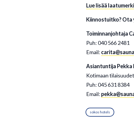
Lue lisää laatumerki
Kiinnostuitko? Ota 
Toiminnanjohtaja Ca
Puh: 040 566 2481
Email:
carita@sauna
Asiantuntija Pekka
Kotimaan tilaisuudet
Puh: 045 631 8384
Email:
pekka@saunaf
sokos hotels