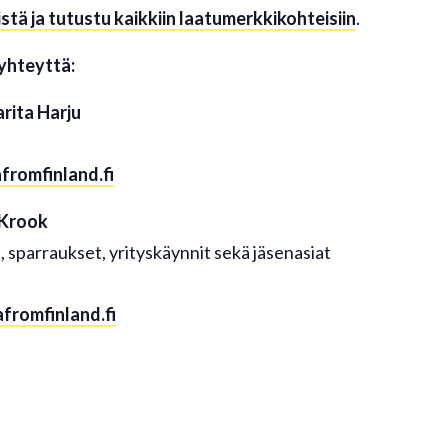
stä ja tutustu kaikkiin laatumerkkikohteisiin
.
yhteyttä:
rita Harju
fromfinland.fi
 Krook
, sparraukset, yrityskäynnit sekä jäsenasiat
romfinland.fi