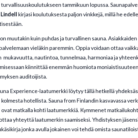
a turvallisuuskoulutukseen tammikuun lopussa. Saunapalve
Lindell
kirjasi koulutuksesta paljon vinkkejä, millä he edel
isestään.
on muutakin kuin puhdas ja turvallinen sauna. Asiakkaide
 palvelemaan vieläkin paremmin. Oppia voidaan ottaa vaikk
n mukavuutta, nautintoa, tunnelmaa, harmoniaa ja yhteenk
misessaan kiinnittää enemmän huomiota moniaistisuutee
ämyksen auditoijista.
una Experience-laatumerkki löytyy tällä hetkellä yhdeksä
 kolmesta hotellista. Sauna from Finlandin kasvavassa ver
a ovat matkalla kohti laatumerkkiä. Kymmenet matkailukoht
 ottaa yhteyttä laatumerkin saamiseksi. Yhdistyksen jäsensi
käsikirja jonka avulla jokainen voi tehdä omista saunatilois