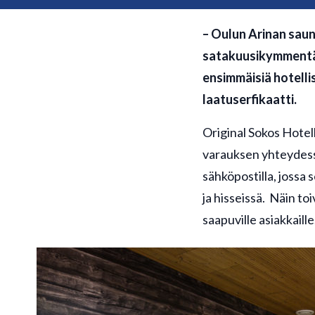
– Oulun Arinan sauna
satakuusikymmentä v
ensimmäisiä hotelli
laatuserfikaatti.
Original Sokos Hotel
varauksen yhteydessä
sähköpostilla, jossa 
ja hisseissä. Näin t
saapuville asiakkaille