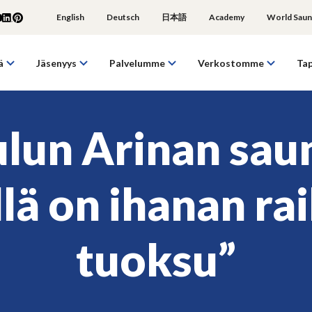
English
Deutsch
日本語
Academy
World Saun
ä
Jäsenyys
Palvelumme
Verkostomme
Ta
lun Arinan sau
llä on ihanan ra
tuoksu”