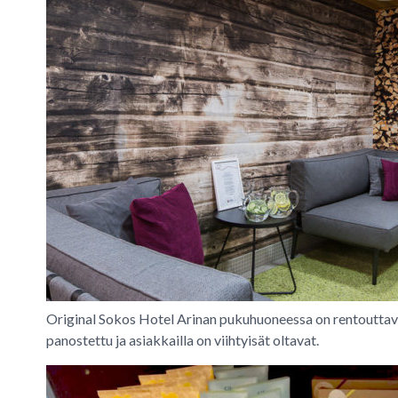
Original Sokos Hotel Arinan pukuhuoneessa on rentouttav
panostettu ja asiakkailla on viihtyisät oltavat.