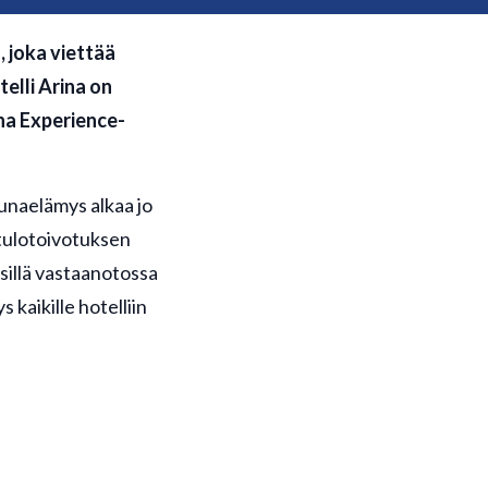
, joka viettää
elli Arina on
na Experience-
aunaelämys alkaa jo
tulotoivotuksen
esillä vastaanotossa
kaikille hotelliin