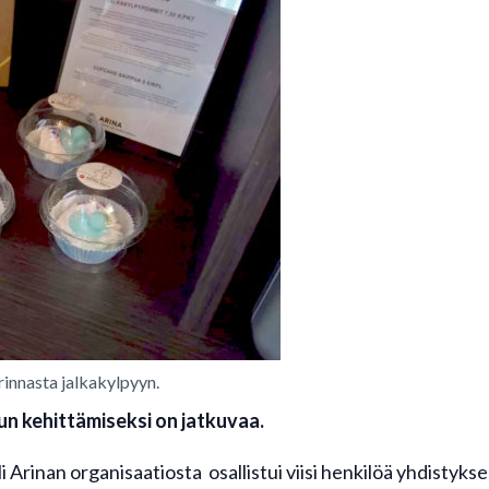
innasta jalkakylpyyn.
n kehittämiseksi on jatkuvaa.
li Arinan organisaatiosta osallistui viisi henkilöä yhdisty