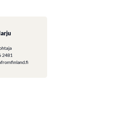
arju
ohtaja
6 2481
fromfinland.fi