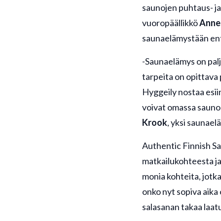
saunojen puhtaus- j
vuoropäällikkö
Anne 
saunaelämystään ent
-Saunaelämys on palj
tarpeita on opittava
Hyggeily nostaa esii
voivat omassa sauno
Krook
, yksi saunael
Authentic Finnish Sa
matkailukohteesta ja
monia kohteita, jotk
onko nyt sopiva aika
salasanan takaa laatu