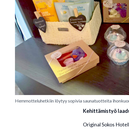
Hemmotteluhetkiin löytyy sopivia saunatuotteita ihonkuor
Kehittämistyö laadu
Original Sokos Hotel