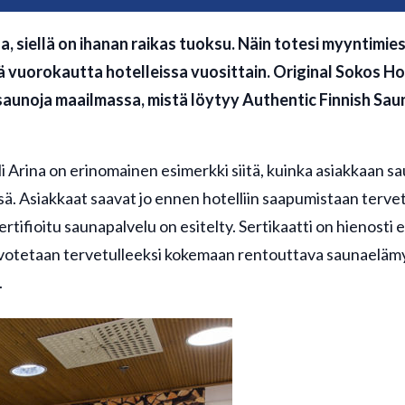
, siellä on ihanan raikas tuoksu. Näin totesi myyntimies
uorokautta hotelleissa vuosittain. Original Sokos Hot
saunoja maailmassa, mistä löytyy Authentic Finnish Sau
li Arina on erinomainen esimerkki siitä, kuinka asiakkaan s
. Asiakkaat saavat jo ennen hotelliin saapumistaan terve
sertifioitu saunapalvelu on esitelty. Sertikaatti on hienosti 
oivotetaan tervetulleeksi kokemaan rentouttava saunaelämys 
.