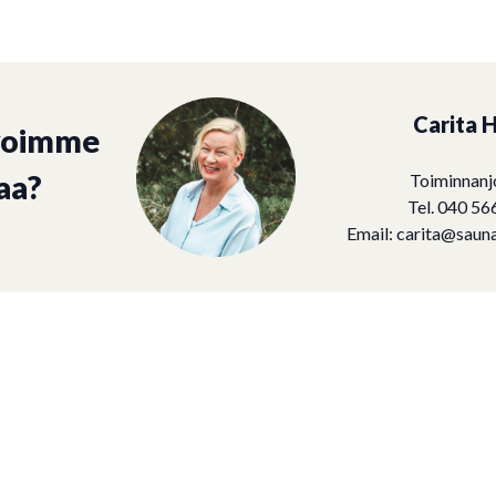
Carita H
voimme
aa?
Toiminnanj
Tel. 040 56
Email:
carita@sauna