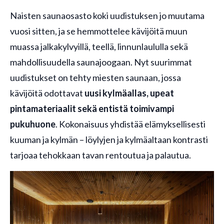
Naisten saunaosasto koki uudistuksen jo muutama
vuosi sitten, ja se hemmottelee kävijöitä muun
muassa jalkakylvyillä, teellä, linnunlaululla sekä
mahdollisuudella saunajoogaan. Nyt suurimmat
uudistukset on tehty miesten saunaan, jossa
kävijöitä odottavat
uusi kylmäallas, upeat
pintamateriaalit sekä entistä toimivampi
pukuhuone
. Kokonaisuus yhdistää elämyksellisesti
kuuman ja kylmän – löylyjen ja kylmäaltaan kontrasti
tarjoaa tehokkaan tavan rentoutua ja palautua.