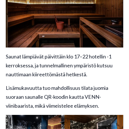
Saunat lämpiävät päivittäin klo 17–22 hotellin -1
kerroksessa, ja tunnelmallinen ympäristö kutsuu
nauttimaan kiireettömästä hetkestä.
Lisämukavuutta tuo mahdollisuus tilata juomia
suoraan saunalle QR-koodin kautta VENN-
viinibaarista, mikä viimeistelee elämyksen.