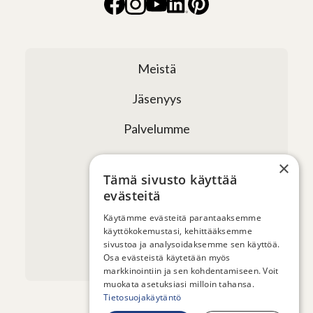
Meistä
Jäsenyys
Palvelumme
Verkostomme
×
Tämä sivusto käyttää
Tapahtumat
evästeitä
Uutiset ja artikkelit
Käytämme evästeitä parantaaksemme
käyttökokemustasi, kehittääksemme
sivustoa ja analysoidaksemme sen käyttöä.
Yhteystiedot
Osa evästeistä käytetään myös
markkinointiin ja sen kohdentamiseen. Voit
muokata asetuksiasi milloin tahansa.
Tietosuojakäytäntö