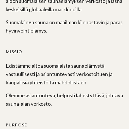
aidon suomalaisen saunaelämyksen verkosto ja läsnä
keskeisillä globaaleilla markkinoilla.
Suomalainen sauna on maailman kiinnostavin ja paras
hyvinvointielämys.
MISSIO
Edistämme aitoa suomalaista saunaelämystä
vastuullisesti ja asiantuntevasti verkostoituen ja
kaupallisia yhteistöitä mahdollistaen.
Olemme asiantunteva, helposti lähestyttävä, johtava
sauna-alan verkosto.
PURPOSE