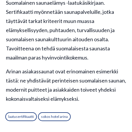
Suomalainen saunaelämys -laatukäsikirjaan.
Sertifikaatti myönnetään saunapalveluille, jotka
täyttävät tarkat kriteerit muun muassa
elämyksellisyyden, puhtauden, turvallisuuden ja
suomalaisen saunakulttuurin aitouden osalta.
Tavoitteena on tehdä suomalaisesta saunasta
maailman paras hyvinvointikokemus.
Arinan asiakassaunat ovat erinomainen esimerkki
tästä: ne yhdistävät perinteisen suomalaisen saunan,
modernit puitteet ja asiakkaiden toiveet yhdeksi
kokonaisvaltaiseksi elämykseksi.
laatusertifikaatti
sokos hotel arina