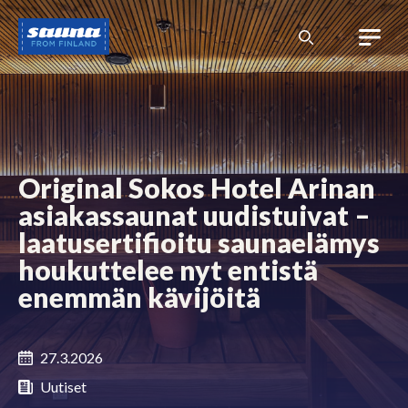
Siirry
Sauna
sisältöön
from
Finland
Original Sokos Hotel Arinan
asiakassaunat uudistuivat –
laatusertifioitu saunaelämys
houkuttelee nyt entistä
enemmän kävijöitä
27.3.2026
Uutiset