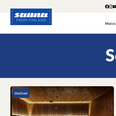
Siirry
sisältöön
Meist
Sauna
from
Finland
S
Uutiset