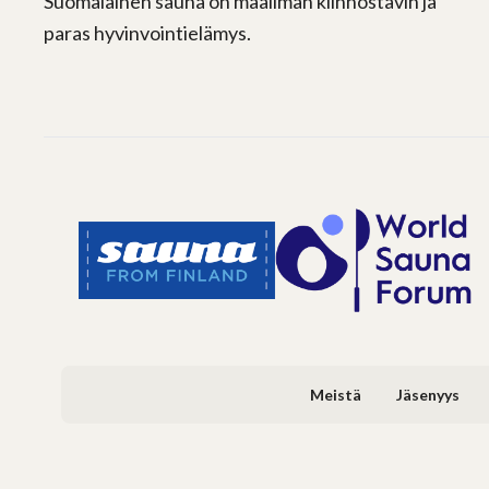
Suomalainen sauna on maailman kiinnostavin ja
paras hyvinvointielämys.
Meistä
Jäsenyys