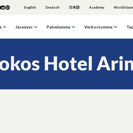
English
Deutsch
日本語
Academy
World Saun
ä
Jäsenyys
Palvelumme
Verkostomme
Ta
okos Hotel Ari