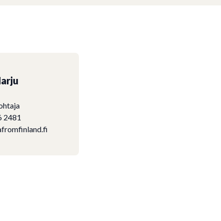
arju
ohtaja
6 2481
fromfinland.fi