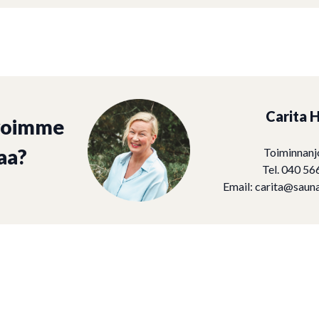
Carita H
voimme
aa?
Toiminnanj
Tel. 040 56
Email:
carita@sauna