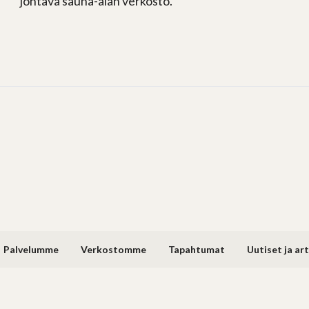
johtava sauna-alan verkosto.
Palvelumme
Verkostomme
Tapahtumat
Uutiset ja art