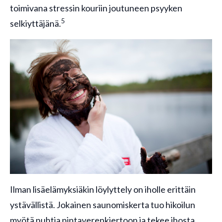
toimivana stressin kouriin joutuneen psyyken
5
selkiyttäjänä.
Ilman lisäelämyksiäkin löylyttely on iholle erittäin
ystävällistä. Jokainen saunomiskerta tuo hikoilun
myötä puhtia pintaverenkiertoon ja tekee ihosta