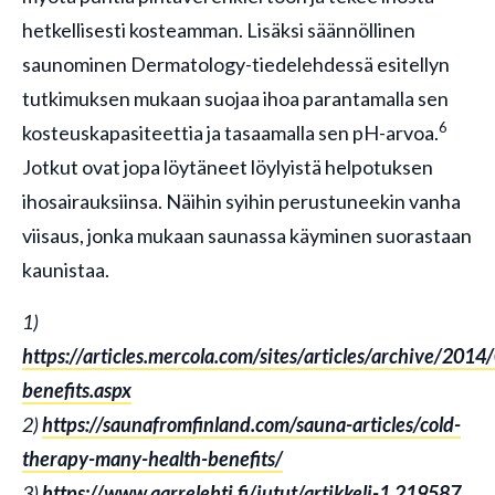
hetkellisesti kosteamman. Lisäksi säännöllinen
saunominen Dermatology-tiedelehdessä esitellyn
tutkimuksen mukaan suojaa ihoa parantamalla sen
6
kosteuskapasiteettia ja tasaamalla sen pH-arvoa.
Jotkut ovat jopa löytäneet löylyistä helpotuksen
ihosairauksiinsa. Näihin syihin perustuneekin vanha
viisaus, jonka mukaan saunassa käyminen suorastaan
kaunistaa.
1)
https://articles.mercola.com/sites/articles/archive/201
benefits.aspx
2)
https://saunafromfinland.com/sauna-articles/cold-
therapy-many-health-benefits/
3)
https://www.aarrelehti.fi/jutut/artikkeli-1.219587