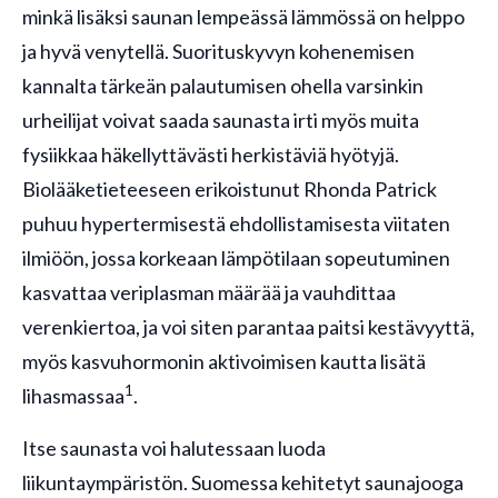
minkä lisäksi saunan lempeässä lämmössä on helppo
ja hyvä venytellä. Suorituskyvyn kohenemisen
kannalta tärkeän palautumisen ohella varsinkin
urheilijat voivat saada saunasta irti myös muita
fysiikkaa häkellyttävästi herkistäviä hyötyjä.
Biolääketieteeseen erikoistunut Rhonda Patrick
puhuu hypertermisestä ehdollistamisesta viitaten
ilmiöön, jossa korkeaan lämpötilaan sopeutuminen
kasvattaa veriplasman määrää ja vauhdittaa
verenkiertoa, ja voi siten parantaa paitsi kestävyyttä,
myös kasvuhormonin aktivoimisen kautta lisätä
1
lihasmassaa
.
Itse saunasta voi halutessaan luoda
liikuntaympäristön. Suomessa kehitetyt saunajooga