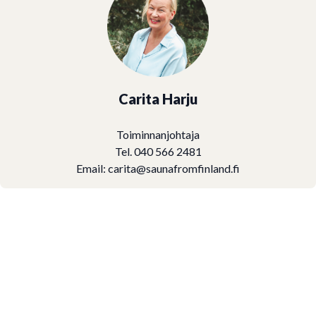
Carita Harju
Toiminnanjohtaja
Tel. 040 566 2481
Email:
carita@saunafromfinland.fi