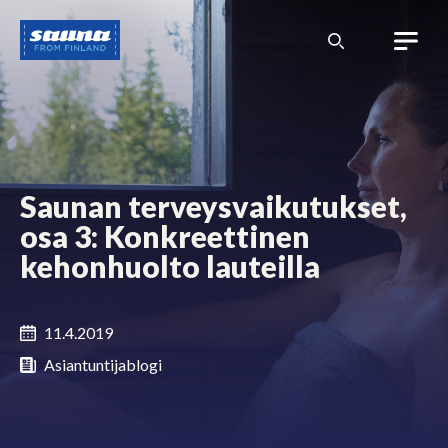
Siirry
Sauna
sisältöön
from
Finland
Saunan terveysvaikutukset,
osa 3: Konkreettinen
kehonhuolto lauteilla
11.4.2019
Asiantuntijablogi