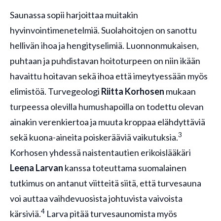
Saunassa sopii harjoittaa muitakin
hyvinvointimenetelmiä. Suolahoitojen on sanottu
hellivän ihoa ja hengityselimiä. Luonnonmukaisen,
puhtaan ja puhdistavan hoitoturpeen on niin ikään
havaittu hoitavan sekä ihoa että imeytyessään myös
elimistöä. Turvegeologi
Riitta Korhosen
mukaan
turpeessa olevilla humushapoilla on todettu olevan
ainakin verenkiertoa ja muuta kroppaa elähdyttäviä
3
sekä kuona-aineita poiskerääviä vaikutuksia.
Korhosen yhdessä naistentautien erikoislääkäri
Leena Larvan
kanssa toteuttama suomalainen
tutkimus on antanut viitteitä siitä, että turvesauna
voi auttaa vaihdevuosista johtuvista vaivoista
4
kärsiviä.
Larva pitää turvesaunomista myös