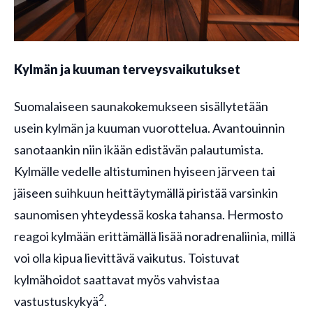
Kylmän ja kuuman terveysvaikutukset
Suomalaiseen saunakokemukseen sisällytetään
usein kylmän ja kuuman vuorottelua. Avantouinnin
sanotaankin niin ikään edistävän palautumista.
Kylmälle vedelle altistuminen hyiseen järveen tai
jäiseen suihkuun heittäytymällä piristää varsinkin
saunomisen yhteydessä koska tahansa. Hermosto
reagoi kylmään erittämällä lisää noradrenaliinia, millä
voi olla kipua lievittävä vaikutus. Toistuvat
kylmähoidot saattavat myös vahvistaa
2
vastustuskykyä
.