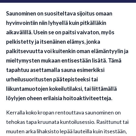
Saunominen on suositeltava sijoitus omaan
hyvinvointiin niin lyhyellä kuin pitkälläkin
aikavälillä. Usein se on paitsi vaivaton, myös
pelkistetty ja itsenäinen elämys, jonka
palkitsevuutta voi kuitenkin oman elämäntyylin ja
mieltymysten mukaan entisestään lisätä. Tämä
tapahtuu asettamalla sauna esimerkiksi
urheilusuoritusten päätepisteeksi tai
liikuntamuotojen kokeilutilaksi, tai liittämällä
löylyjen oheen erilaisia hoitoaktiviteetteja.
Kerralla koko kropan rentouttava saunominen on
tehokas tapa kruunata kuntoilusessio. Rasittunut tai
muuten arka lihaksisto lepää lauteilla kuin itsestään,