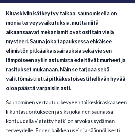
Kiuaskiviin kätkeytyy taikaa: saunomisella on
monia terveysvaikutuksia
,
mutta niitä
aikaansaavat mekanismit ovat osittain vielä
mysteeri. Sauna joka tapauksessa ehkäisee
elimistön pitkäaikaissairauksia sekä vie sen
lämpöiseen syliin astumista edeltävät murheet ja
rasitukset mukanaan. Näin se tarjoaa sekä
välittömästi että pitkäkestoisesti hellivän hyvää
oloa päästä varpaisiin asti.
Saunominen vertautuu kevyeen tai keskiraskaaseen
liikuntasuoritukseen ja siksi jokainen saunassa
kohtuudella vietetty hetki on arvokas sydämen
terveydelle. Ennen kaikkea usein ja säännöllisesti