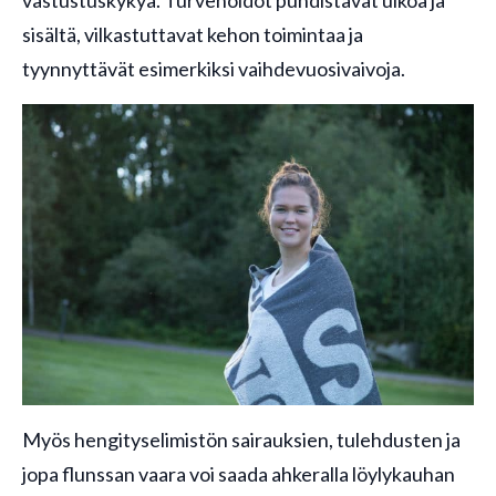
sisältä, vilkastuttavat kehon toimintaa ja
tyynnyttävät esimerkiksi vaihdevuosivaivoja.
Myös hengityselimistön sairauksien, tulehdusten ja
jopa flunssan vaara voi saada ahkeralla löylykauhan