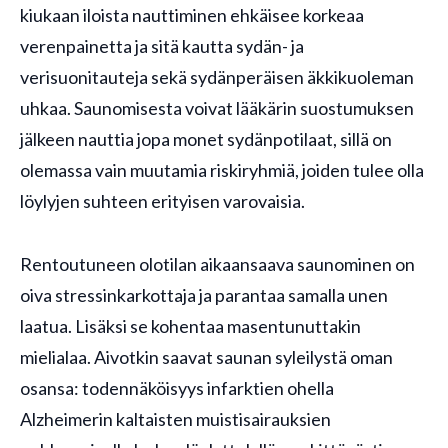
kiukaan iloista nauttiminen ehkäisee korkeaa
verenpainetta ja sitä kautta sydän- ja
verisuonitauteja sekä sydänperäisen äkkikuoleman
uhkaa. Saunomisesta voivat lääkärin suostumuksen
jälkeen nauttia jopa monet sydänpotilaat, sillä on
olemassa vain muutamia riskiryhmiä, joiden tulee olla
löylyjen suhteen erityisen varovaisia.
Rentoutuneen olotilan aikaansaava saunominen on
oiva stressinkarkottaja ja parantaa samalla unen
laatua. Lisäksi se kohentaa masentunuttakin
mielialaa. Aivotkin saavat saunan syleilystä oman
osansa: todennäköisyys infarktien ohella
Alzheimerin kaltaisten muistisairauksien