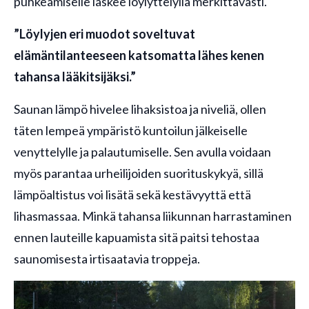
puhkeamiselle laskee löylyttelyllä merkittävästi.
”Löylyjen eri muodot soveltuvat
elämäntilanteeseen katsomatta lähes kenen
tahansa lääkitsijäksi.”
Saunan lämpö hivelee lihaksistoa ja niveliä, ollen
täten lempeä ympäristö kuntoilun jälkeiselle
venyttelylle ja palautumiselle. Sen avulla voidaan
myös parantaa urheilijoiden suorituskykyä, sillä
lämpöaltistus voi lisätä sekä kestävyyttä että
lihasmassaa. Minkä tahansa liikunnan harrastaminen
ennen lauteille kapuamista sitä paitsi tehostaa
saunomisesta irtisaatavia troppeja.