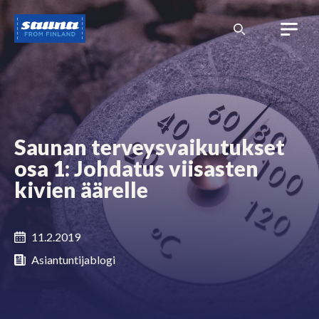
Siirry
Sauna
sisältöön
from
Finland
Saunan terveysvaikutukset
osa 1: Johdatus viisasten
kivien äärelle
11.2.2019
Asiantuntijablogi