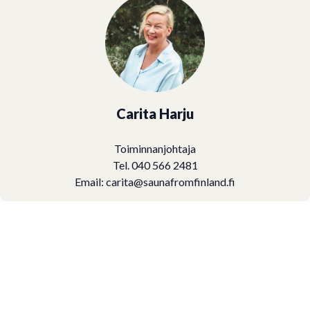
Carita Harju
Toiminnanjohtaja
Tel. 040 566 2481
Email:
carita@saunafromfinland.fi