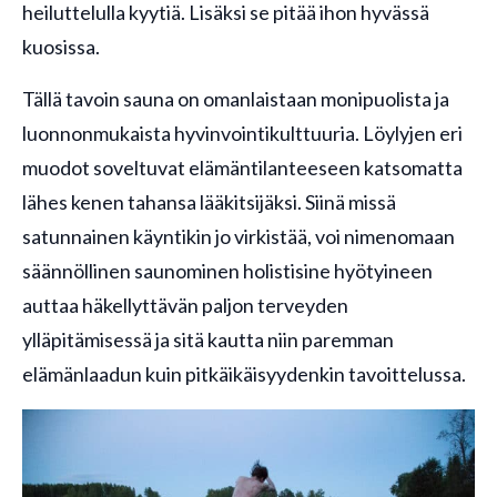
heiluttelulla kyytiä. Lisäksi se pitää ihon hyvässä
kuosissa.
Tällä tavoin sauna on omanlaistaan monipuolista ja
luonnonmukaista hyvinvointikulttuuria. Löylyjen eri
muodot soveltuvat elämäntilanteeseen katsomatta
lähes kenen tahansa lääkitsijäksi. Siinä missä
satunnainen käyntikin jo virkistää, voi nimenomaan
säännöllinen saunominen holistisine hyötyineen
auttaa häkellyttävän paljon terveyden
ylläpitämisessä ja sitä kautta niin paremman
elämänlaadun kuin pitkäikäisyydenkin tavoittelussa.