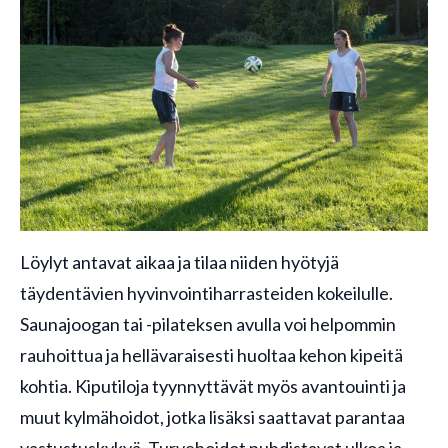
Löylyt antavat aikaa ja tilaa niiden hyötyjä
täydentävien hyvinvointiharrasteiden kokeilulle.
Saunajoogan tai -pilateksen avulla voi helpommin
rauhoittua ja hellävaraisesti huoltaa kehon kipeitä
kohtia. Kiputiloja tyynnyttävät myös avantouinti ja
muut kylmähoidot, jotka lisäksi saattavat parantaa
vastustuskykyä. Turvehoidot puhdistavat ulkoa ja