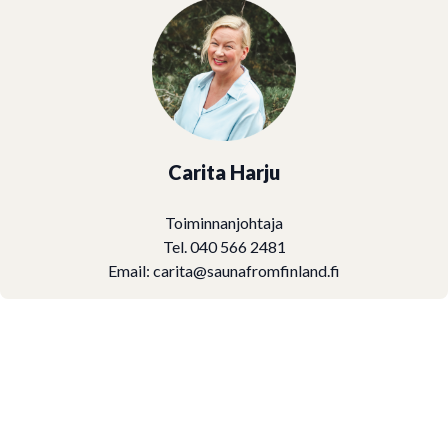
Carita Harju
Toiminnanjohtaja
Tel. 040 566 2481
Email:
carita@saunafromfinland.fi