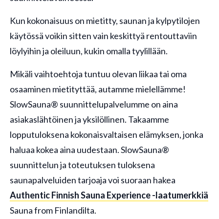
Kun kokonaisuus on mietitty, saunan ja kylpytilojen
käytössä voikin sitten vain keskittyä rentouttaviin
löylyihin ja oleiluun, kukin omalla tyylillään.
Mikäli vaihtoehtoja tuntuu olevan liikaa tai oma
osaaminen mietityttää, autamme mielellämme!
SlowSauna® suunnittelupalvelumme on aina
asiakaslähtöinen ja yksilöllinen. Takaamme
lopputuloksena kokonaisvaltaisen elämyksen, jonka
haluaa kokea aina uudestaan. SlowSauna®
suunnittelun ja toteutuksen tuloksena
saunapalveluiden tarjoaja voi suoraan hakea
Authentic Finnish Sauna Experience -laatumerkkiä
Sauna from Finlandilta.