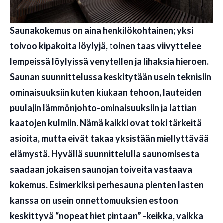
Saunakokemus on aina henkilökohtainen; yksi
toivoo kipakoita löylyjä, toinen taas viivyttelee
lempeissä löylyissä venytellen ja lihaksia hieroen.
Saunan suunnittelussa keskitytään usein teknisiin
ominaisuuksiin kuten kiukaan tehoon, lauteiden
puulajin lämmönjohto-ominaisuuksiin ja lattian
kaatojen kulmiin. Nämä kaikki ovat toki tärkeitä
asioita, mutta eivät takaa yksistään miellyttävää
elämystä. Hyvällä suunnittelulla saunomisesta
saadaan jokaisen saunojan toiveita vastaava
kokemus. Esimerkiksi perhesauna pienten lasten
kanssa on usein onnettomuuksien estoon
keskittyvä “nopeat hiet pintaan” -keikka, vaikka