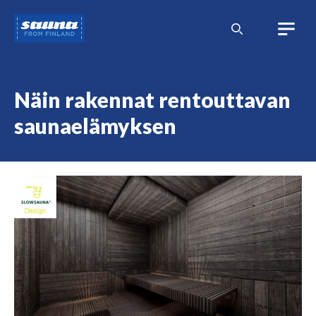
Siirry
Sauna
sisältöön
from
Finland
Näin rakennat rentouttavan
saunaelämyksen