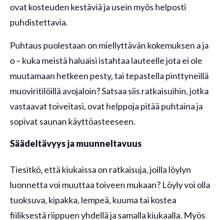
ovat kosteuden kestäviä ja usein myös helposti
puhdistettavia.
Puhtaus puolestaan on miellyttävän kokemuksen a ja
o – kuka meistä haluaisi istahtaa lauteelle jota ei ole
muutamaan hetkeen pesty, tai tepastella pinttyneillä
muoviritilöillä avojaloin? Satsaa siis ratkaisuihin, jotka
vastaavat toiveitasi, ovat helppoja pitää puhtaina ja
sopivat saunan käyttöasteeseen.
Säädeltävyys ja muunneltavuus
Tiesitkö, että kiukaissa on ratkaisuja, joilla löylyn
luonnetta voi muuttaa toiveen mukaan? Löyly voi olla
tuoksuva, kipakka, lempeä, kuuma tai kostea
fiiliksestä riippuen yhdellä ja samalla kiukaalla. Myös