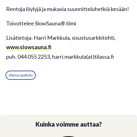
Rentoja löylyjä ja mukavia suunnitteluhetkiä kesään!
Toivottelee SlowSauna® tiimi
Lisätietoja: Harri Markkula, sisustusarkkitehti,
www.slowsauna.fi
puh. 044 055 2253, harri.markkula(at)tilassa.fi
elämysajattelu
Kuinka voimme auttaa?