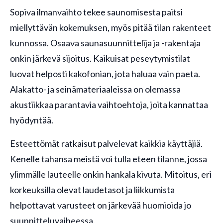
Sopiva ilmanvaihto tekee saunomisesta paitsi
miellyttävän kokemuksen, myös pitää tilan rakenteet
kunnossa. Osaava saunasuunnittelija ja -rakentaja
onkin järkevä sijoitus. Kaikuisat peseytymistilat
luovat helposti kakofonian, jota haluaa vain paeta.
Alakatto- ja seinämateriaaleissa on olemassa
akustiikkaa parantavia vaihtoehtoja, joita kannattaa
hyödyntää.
Esteettömät ratkaisut palvelevat kaikkia käyttäjiä.
Kenelle tahansa meistä voi tulla eteen tilanne, jossa
ylimmälle lauteelle onkin hankala kivuta. Mitoitus, eri
korkeuksilla olevat laudetasot ja liikkumista
helpottavat varusteet on järkevää huomioida jo
suunnitteluvaiheessa.