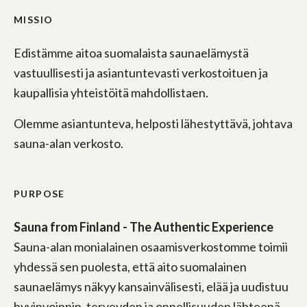
MISSIO
Edistämme aitoa suomalaista saunaelämystä
vastuullisesti ja asiantuntevasti verkostoituen ja
kaupallisia yhteistöitä mahdollistaen.
Olemme asiantunteva, helposti lähestyttävä, johtava
sauna-alan verkosto.
PURPOSE
Sauna from Finland - The Authentic Experience
Sauna-alan monialainen osaamisverkostomme toimii
yhdessä sen puolesta, että aito suomalainen
saunaelämys näkyy kansainvälisesti, elää ja uudistuu
hyvinvoinnin, terveyden ja onnellisuuden lähteenä.