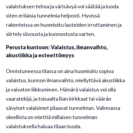
valaistuksen tehoa ja värisävyä voi säätää ja luoda
siten erilaisia tunnelmia helposti. Hyvissä
rakenteissa on huomioitu lauteiden irrottaminen ja
siirtely siivousta ja kunnostusta varten.
Perusta kuntoon: Valaistus, ilmanvaihto,
akustiikka ja esteettömyys
Onnistuneessa tilassa on aina huomioitu sopiva
valaistus, kunnon ilmanvaihto, miellyttävä akustiikka
ja vaivaton liikkuminen. Hämärä valaistus voi olla
vaaratekijä, ja toisaalta liian kirkkaat tai väärän
sävyiset valaisimet pilaavat tunnelman. Valinnassa
oleellista on miettiä millaisen tunnelman
valaistuksella haluaa tilaan luoda.