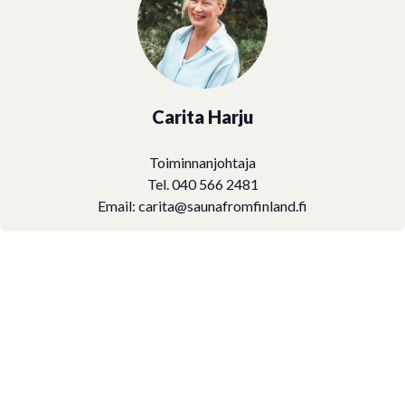
Carita Harju
Toiminnanjohtaja
Tel. 040 566 2481
Email:
carita@saunafromfinland.fi