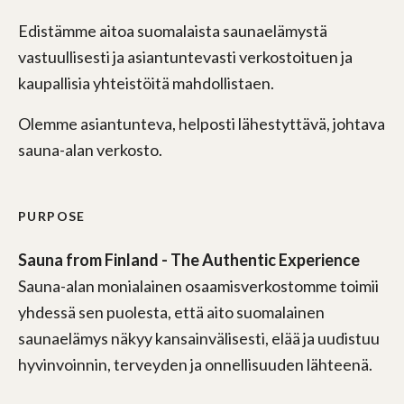
Edistämme aitoa suomalaista saunaelämystä
vastuullisesti ja asiantuntevasti verkostoituen ja
kaupallisia yhteistöitä mahdollistaen.
Olemme asiantunteva, helposti lähestyttävä, johtava
sauna-alan verkosto.
PURPOSE
Sauna from Finland - The Authentic Experience
Sauna-alan monialainen osaamisverkostomme toimii
yhdessä sen puolesta, että aito suomalainen
saunaelämys näkyy kansainvälisesti, elää ja uudistuu
hyvinvoinnin, terveyden ja onnellisuuden lähteenä.