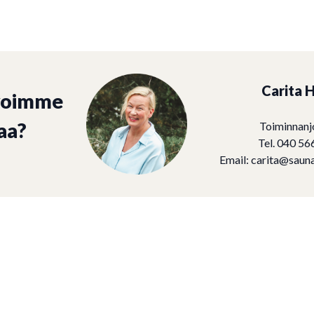
Carita H
voimme
aa?
Toiminnanj
Tel. 040 56
Email:
carita@sauna