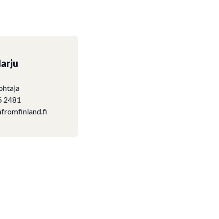
arju
ohtaja
6 2481
fromfinland.fi