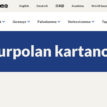
English
Deutsch
日本語
Academy
World Saun
ä
Jäsenyys
Palvelumme
Verkostomme
Ta
urpolan kartan