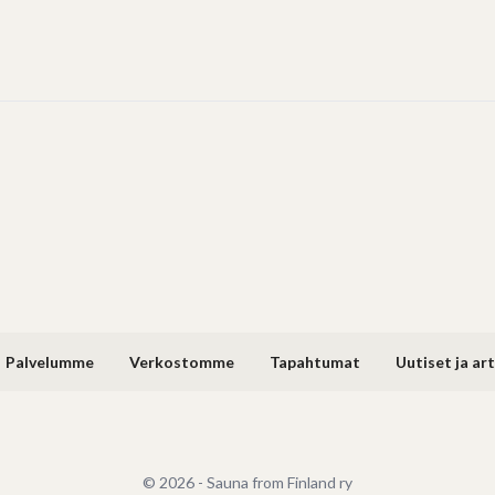
Palvelumme
Verkostomme
Tapahtumat
Uutiset ja art
© 2026 - Sauna from Finland ry