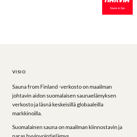
VISIO
Sauna from Finland -verkosto on maailman
johtavin aidon suomalaisen saunaelämyksen
verkosto ja läsnä keskeisillä globaaleilla
markkinoilla.
Suomalainen sauna on maailman kiinnostavin ja
paras hyvinvointielämys.