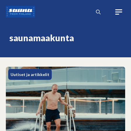
Siirry
Sauna
sisältöön
from
Finland
saunamaakunta
Uutiset ja artikkelit