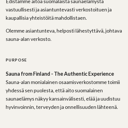
Edistämme aitoa suomalaista saunaelämystä
vastuullisesti ja asiantuntevasti verkostoituen ja
kaupallisia yhteistöitä mahdollistaen.
Olemme asiantunteva, helposti lähestyttävä, johtava
sauna-alan verkosto.
PURPOSE
Sauna from Finland - The Authentic Experience
Sauna-alan monialainen osaamisverkostomme toimii
yhdessä sen puolesta, että aito suomalainen
saunaelämys näkyy kansainvälisesti, elää ja uudistuu
hyvinvoinnin, terveyden ja onnellisuuden lähteenä.