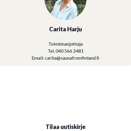
Carita Harju
Toiminnanjohtaja
Tel. 040 566 2481
Email:
carita@saunafromfinland.fi
Tilaa uutiskirje