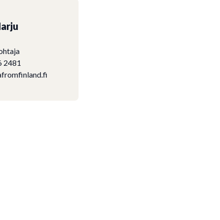
arju
ohtaja
6 2481
fromfinland.fi