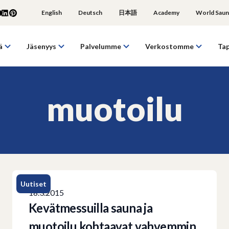
English
Deutsch
日本語
Academy
World Saun
ä
Jäsenyys
Palvelumme
Verkostomme
Ta
muotoilu
Uutiset
18.3.2015
Kevätmessuilla sauna ja
muotoilu kohtaavat vahvemmin