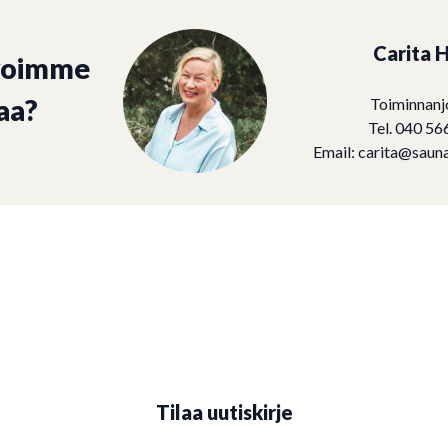
Carita H
voimme
aa?
Toiminnanj
Tel. 040 56
Email:
carita@sauna
Tilaa uutiskirje