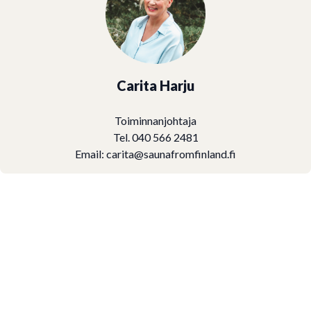
Carita Harju
Toiminnanjohtaja
Tel. 040 566 2481
Email:
carita@saunafromfinland.fi