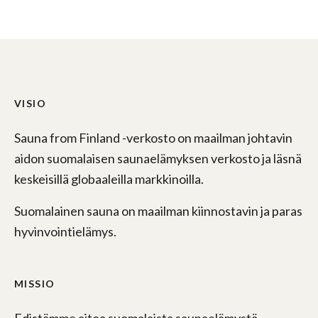
VISIO
Sauna from Finland -verkosto on maailman johtavin
aidon suomalaisen saunaelämyksen verkosto ja läsnä
keskeisillä globaaleilla markkinoilla.
Suomalainen sauna on maailman kiinnostavin ja paras
hyvinvointielämys.
MISSIO
Edistämme aitoa suomalaista saunaelämystä