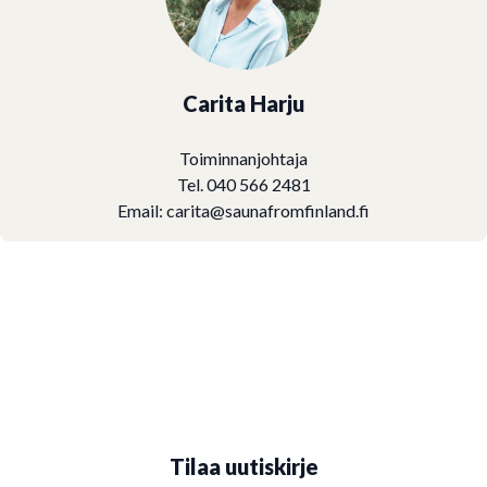
Carita Harju
Toiminnanjohtaja
Tel. 040 566 2481
Email:
carita@saunafromfinland.fi
Tilaa uutiskirje