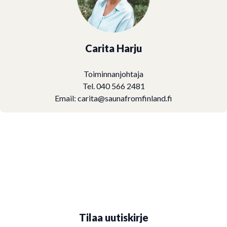
Carita Harju
Toiminnanjohtaja
Tel. 040 566 2481
Email:
carita@saunafromfinland.fi
Tilaa uutiskirje