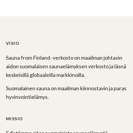
VISIO
Sauna from Finland -verkosto on maailman johtavin
aidon suomalaisen saunaelämyksen verkosto ja läsnä
keskeisillä globaaleilla markkinoilla.
Suomalainen sauna on maailman kiinnostavin ja paras
hyvinvointielämys.
MISSIO
Edistämme aitoa suomalaista saunaelämystä