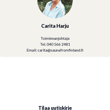
Carita Harju
Toiminnanjohtaja
Tel. 040 566 2481
Email:
carita@saunafromfinland.fi
Tilaa uutiskirje