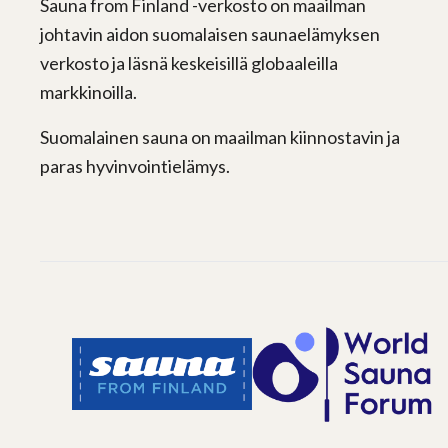
Sauna from Finland -verkosto on maailman
johtavin aidon suomalaisen saunaelämyksen
verkosto ja läsnä keskeisillä globaaleilla
markkinoilla.
Suomalainen sauna on maailman kiinnostavin ja
paras hyvinvointielämys.