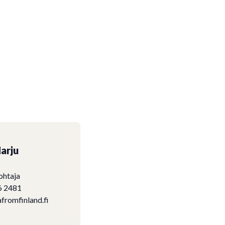
arju
ohtaja
6 2481
fromfinland.fi