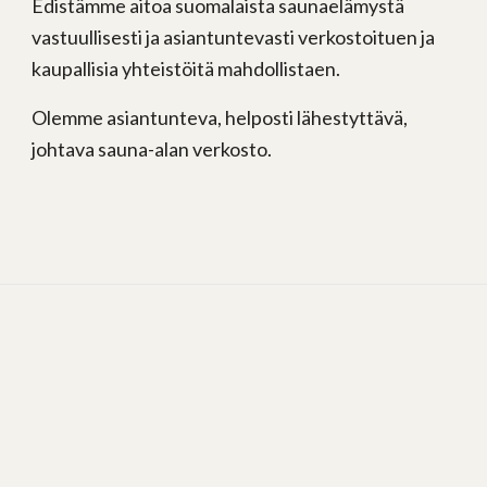
Edistämme aitoa suomalaista saunaelämystä
vastuullisesti ja asiantuntevasti verkostoituen ja
kaupallisia yhteistöitä mahdollistaen.
Olemme asiantunteva, helposti lähestyttävä,
johtava sauna-alan verkosto.