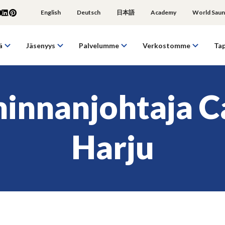
English
Deutsch
日本語
Academy
World Saun
ä
Jäsenyys
Palvelumme
Verkostomme
Ta
innanjohtaja C
Harju