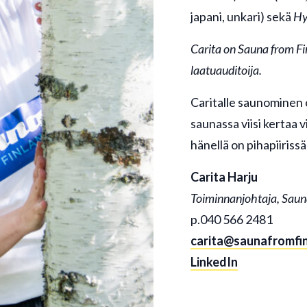
japani, unkari) sekä
Hy
Carita on Sauna from F
laatuauditoija.
Caritalle saunominen o
saunassa viisi kertaa v
hänellä on pihapiiris
Carita Harju
Toiminnanjohtaja, Saun
p.040 566 2481
carita@saunafromfin
LinkedIn