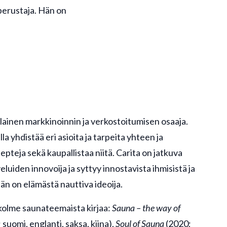
 perustaja. Hän on
lainen markkinoinnin ja verkostoitumisen osaaja.
la yhdistää eri asioita ja tarpeita yhteen ja
pteja sekä kaupallistaa niitä. Carita on jatkuva
eluiden innovoija ja syttyy innostavista ihmisistä ja
än on elämästä nauttiva ideoija.
 kolme saunateemaista kirjaa:
Sauna – the way of
suomi, englanti, saksa, kiina),
Soul of Sauna
(2020;