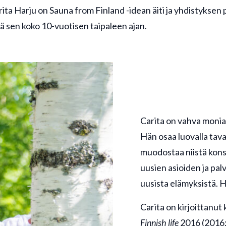
ita Harju on Sauna from Finland -idean äiti ja yhdistyksen
ä sen koko 10-vuotisen taipaleen ajan.
Carita on vahva monia
Hän osaa luovalla taval
muodostaa niistä konse
uusien asioiden ja palv
uusista elämyksistä. H
Carita on kirjoittanut
Finnish life
2016 (2016; 