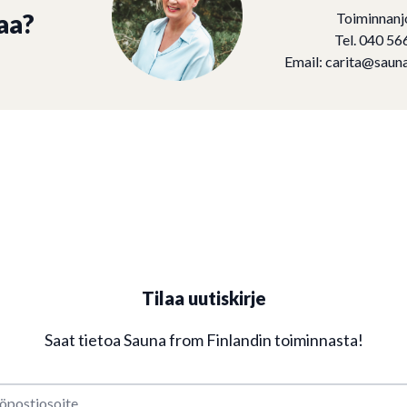
aa?
Toiminnanj
Tel. 040 56
Email:
carita@sauna
Tilaa uutiskirje
Saat tietoa Sauna from Finlandin toiminnasta!