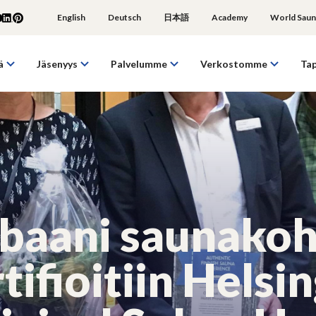
English
Deutsch
日本語
Academy
World Saun
ä
Jäsenyys
Palvelumme
Verkostomme
Ta
baani saunako
tifioitiin Helsi