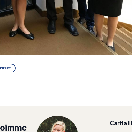
ifikaatti
Carita H
voimme