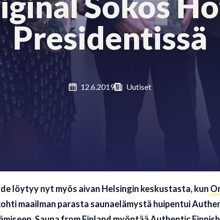
iginal Sokos Ho
Presidentissä
12.6.2019
Uutiset
e löytyy nyt myös aivan Helsingin keskustasta, kun
Or
ohti maailman parasta saunaelämystä huipentui Authent
ämiseen. Sauna from Finland myöntää Authentic Finnish