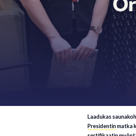
Or
Laadukas saunakohd
Presidentin
matka k
sertifikaatin myönt