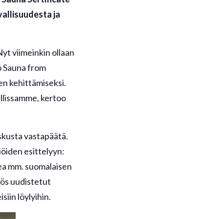
allisuudesta ja
yt viimeinkin ollaan
ö Sauna from
en kehittämiseksi.
llissamme, kertoo
eskusta vastapäätä.
iöiden esittelyyn:
kea mm. suomalaisen
yös uudistetut
siin löylyihin.