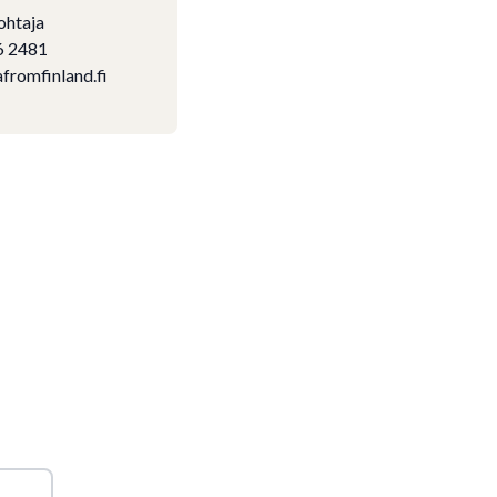
ohtaja
6 2481
fromfinland.fi