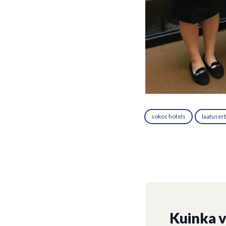
sokos hotels
laatusert
Kuinka 