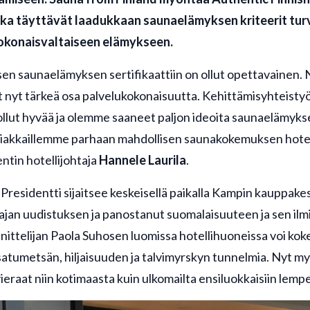
otka täyttävät laadukkaan saunaelämyksen kriteerit turv
okonaisvaltaiseen elämykseen.
sen saunaelämyksen sertifikaattiin on ollut opettavainen. N
t nyt tärkeä osa palvelukokonaisuutta. Kehittämisyhteisty
ollut hyvää ja olemme saaneet paljon ideoita saunaelämyks
iakkaillemme parhaan mahdollisen saunakokemuksen hote
ntin hotellijohtaja
Hannele Laurila
.
 Presidentti sijaitsee keskeisellä paikalla Kampin kauppak
aajan uudistuksen ja panostanut suomalaisuuteen ja sen ilm
nittelijan Paola Suhosen luomissa hotellihuoneissa voi ko
satumetsän, hiljaisuuden ja talvimyrskyn tunnelmia. Nyt m
ieraat niin kotimaasta kuin ulkomailta ensiluokkaisiin lempei