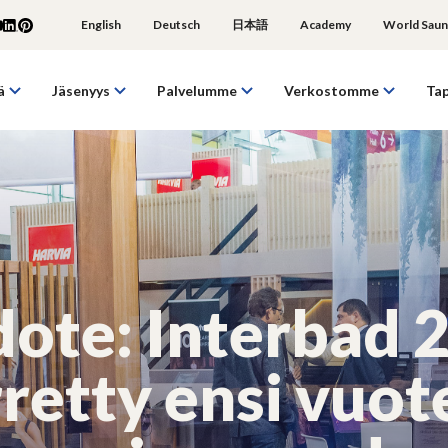
English
Deutsch
日本語
Academy
World Saun
ä
Jäsenyys
Palvelumme
Verkostomme
Ta
dote: Interbad 
rretty ensi vuo