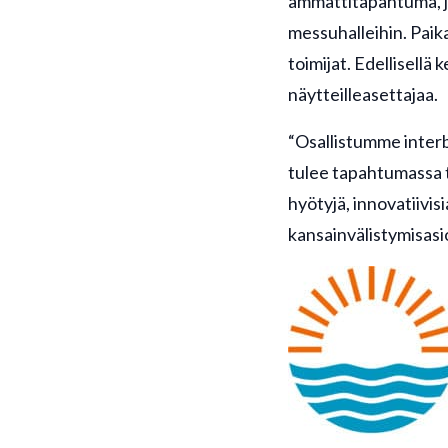
ammattitapahtuma, jo
messuhalleihin. Paika
toimijat. Edellisellä
näytteilleasettajaa.
“Osallistumme interba
tulee tapahtumassa t
hyötyjä, innovatiivis
kansainvälistymisasi