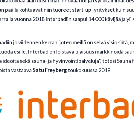
ka kokoaa alan uusimmat innovaatiot ja tyylikkäimmät desi
n päällä kohtaavat niin tuoreet start-up -yritykset kuin su
 kerralla vuonna 2018 Interbadiin saapui 14 000 kävijää ja yli
diin jo viidennen kerran, joten meillä on selvä visio siitä,
uoda esille. Interbad on loistava tilaisuus markkinoida s
ia ideoita sekä sauna- ja hyvinvointipalveluja”, totesi Sauna
oista vastaava
Satu Freyberg
toukokuussa 2019.