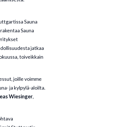
uttgartissa Sauna
a rakentaa Sauna
yritykset
ollisuudesta jatkaa
okuussa, toiveikkain
sut, joille voimme
na- ja kylpylä-aloilta.
eas Wiesinger
,
johtava