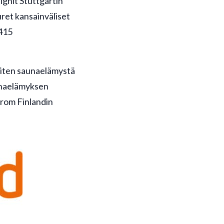
gnit Stuttgartin
uret kansainväliset
 415
 miten saunaelämystä
aunaelämyksen
 from Finlandin