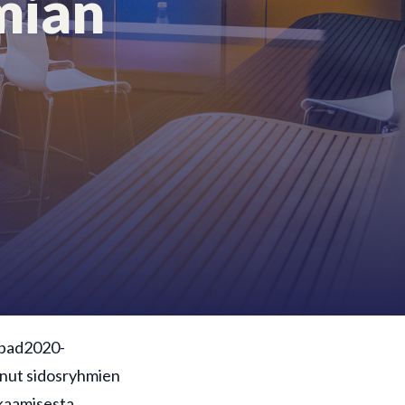
mian
erbad2020-
unut sidosryhmien
akaamisesta.