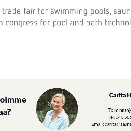
Carita H
voimme
aa?
Toiminnanj
Tel. 040 56
Email:
carita@sauna