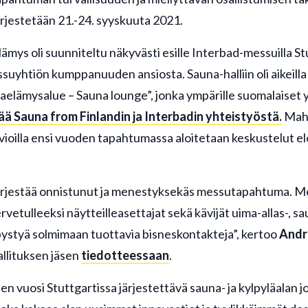
rjestetään 21.-24. syyskuuta 2021.
mys oli suunniteltu näkyvästi esille Interbad-messuilla St
ssuyhtiön kumppanuuden ansiosta. Sauna-halliin oli aikeill
aelämysalue – Sauna lounge”, jonka ympärille suomalaiset 
sää Sauna from Finlandin ja Interbadin yhteistyöstä.
Mahd
vioilla ensi vuoden tapahtumassa aloitetaan keskustelut el
rjestää onnistunut ja menestyksekäs messutapahtuma. Mes
vetulleeksi näytteilleasettajat sekä kävijät uima-allas-, sau
n pystyä solmimaan tuottavia bisneskontakteja”, kertoo
Andr
llituksen jäsen
tiedotteessaan
.
en vuosi Stuttgartissa järjestettävä sauna- ja kylpyläalan 