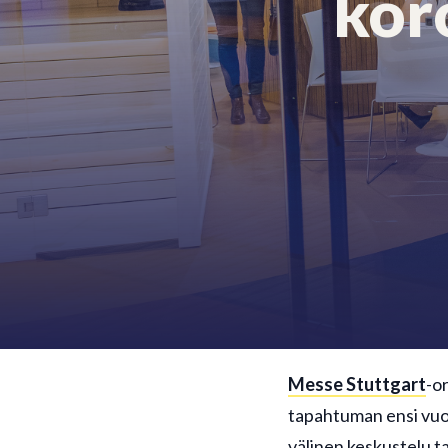
kor
Messe Stuttgart
-o
tapahtuman ensi vuo
välinen keskustelu t