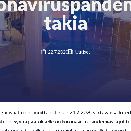
onaviruspande
takia
22.7.2020
Uutiset
rganisaatio on ilmoittanut eilen 21.7.2020 siirtävänsä Int
teen. Syynä päätökselle on koronaviruspandemiasta joht
apahtuman turvallisuuden ja miellyttävän osallistumisen t