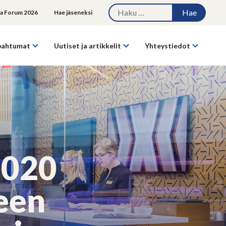
Haku:
Kun tu
a Forum 2026
Hae jäseneksi
pahtumat
Uutiset ja artikkelit
Yhteystiedot
2020
teen