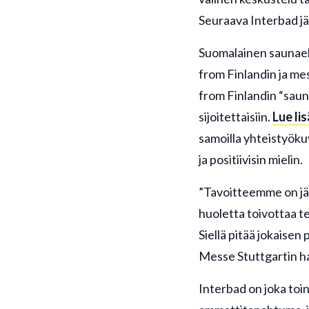
Seuraava Interbad jä
Suomalainen saunaelä
from Finlandin ja me
from Finlandin “saun
sijoitettaisiin.
Lue li
samoilla yhteistyöku
ja positiivisin mielin.
”Tavoitteemme on jä
huoletta toivottaa ter
Siellä pitää jokaise
Messe Stuttgartin ha
Interbad on joka toin