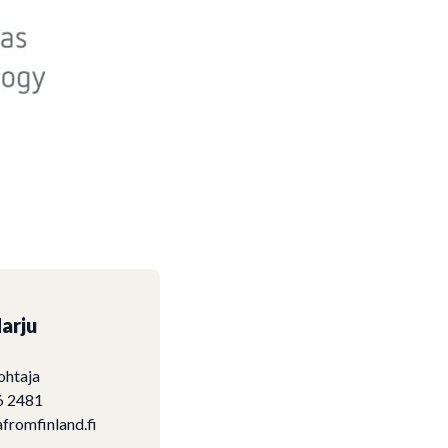
arju
ohtaja
6 2481
fromfinland.fi