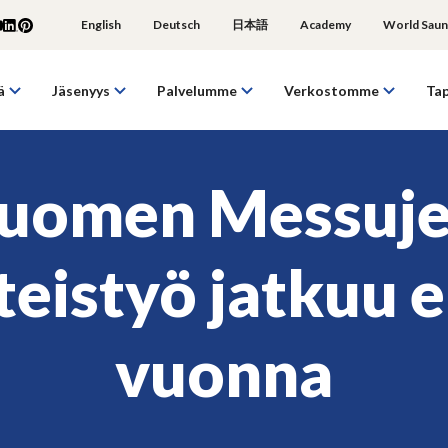
English
Deutsch
日本語
Academy
World Saun
ä
Jäsenyys
Palvelumme
Verkostomme
Ta
uomen Messuj
teistyö jatkuu e
vuonna