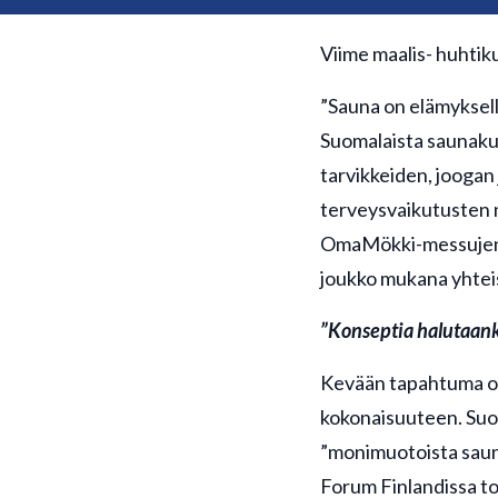
Viime maalis- huhti
”Sauna on elämyksell
Suomalaista saunakul
tarvikkeiden, joogan 
terveysvaikutusten
OmaMökki-messujen y
joukko mukana yhteiso
”Konseptia halutaanki
Kevään tapahtuma oli
kokonaisuuteen. Suom
”monimuotoista saun
Forum Finlandissa t