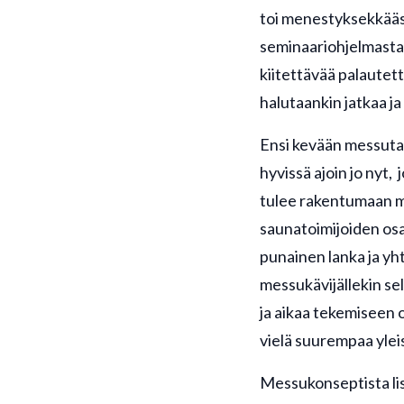
toi menestyksekkäästi
seminaariohjelmasta 
kiitettävää palautet
halutaankin jatkaa ja
Ensi kevään messuta
hyvissä ajoin jo nyt,
tulee rakentumaan m
saunatoimijoiden osa
punainen lanka ja yh
messukävijällekin se
ja aikaa tekemiseen 
vielä suurempaa yle
Messukonseptista lisä