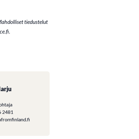
Mahdolliset tiedustelut
e.fi.
arju
ohtaja
6 2481
fromfinland.fi