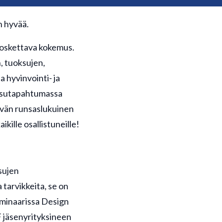
 hyvää.
 koskettava kokemus.
, tuoksujen,
a hyvinvointi- ja
ssutapahtumassa
ävän runsaslukuinen
kille osallistuneille!
sujen
tarvikkeita, se on
minaarissa Design
 jäsenyrityksineen