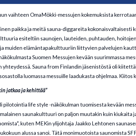
kuun vaihteen OmaMökki-messujen kokemuksista kerrotaan
inen paikka ja meitä sauna-diggareita kokonaisvaltaisesti
ttuuria esiteltiin saunojen, lauteiden, puhtauden, hoitojen
ja muiden elämäntapakulttuuriin liittyvien palvelujen kautt
 näkökulmasta Suomen Messujen kevään suurimmassa me
hteydessä. Sauna from Finlandin jäsenistöstä oli kiitett
sastolla luomassa messuille laadukasta ohjelmaa. Kiitos kai
n jatkaa ja kehittää”
 pilotointia life style -näkökulman tuomisesta kevään mes
alainen saunakulttuuri on paljon muutakin kuin kiukaita ja 
omista”, kuten MEKin ylijohtaja Jaakko Lehtonen saunase
oukokuun alussa sanoi. Tätä monimuotoista saunomista SFF