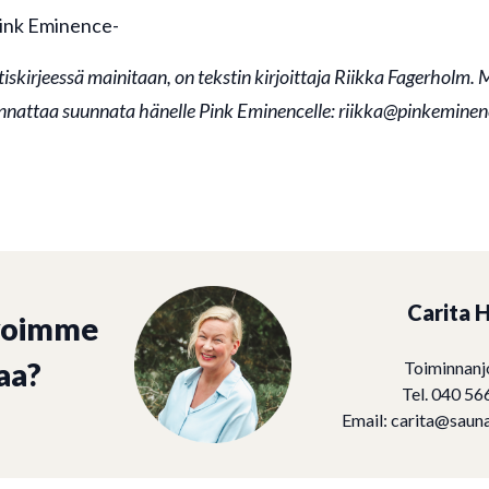
Pink Eminence-
tiskirjeessä mainitaan, on tekstin kirjoittaja Riikka Fagerholm. 
annattaa suunnata hänelle Pink Eminencelle: riikka@pinkeminenc
Carita H
voimme
aa?
Toiminnanj
Tel. 040 56
Email:
carita@sauna