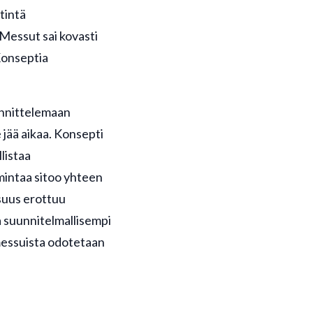
tintä
Messut sai kovasti
Konseptia
unnittelemaan
 jää aikaa. Konsepti
listaa
imintaa sitoo yhteen
isuus erottuu
a suunnitelmallisempi
 messuista odotetaan