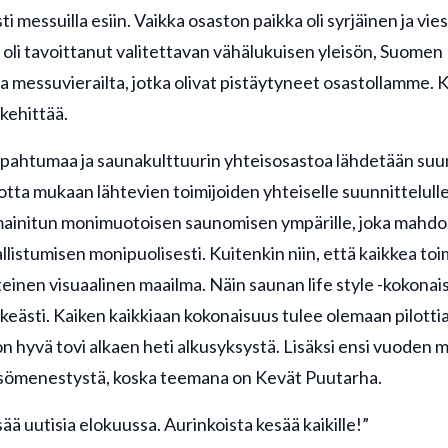
 messuilla esiin. Vaikka osaston paikka oli syrjäinen ja vies
oli tavoittanut valitettavan vähälukuisen yleisön, Suomen 
ta messuvierailta, jotka olivat pistäytyneet osastollamme. 
 kehittää.
pahtumaa ja saunakulttuurin yhteisosastoa lähdetään su
 jotta mukaan lähtevien toimijoiden yhteiselle suunnittelulle
ainitun monimuotoisen saunomisen ympärille, joka mahdol
llistumisen monipuolisesti. Kuitenkin niin, että kaikkea to
teinen visuaalinen maailma. Näin saunan life style -kokona
lkeästi. Kaiken kaikkiaan kokonaisuus tulee olemaan pilotti
on hyvä tovi alkaen heti alkusyksystä. Lisäksi ensi vuoden
isömenestystä, koska teemana on Kevät Puutarha.
ä uutisia elokuussa. Aurinkoista kesää kaikille!”