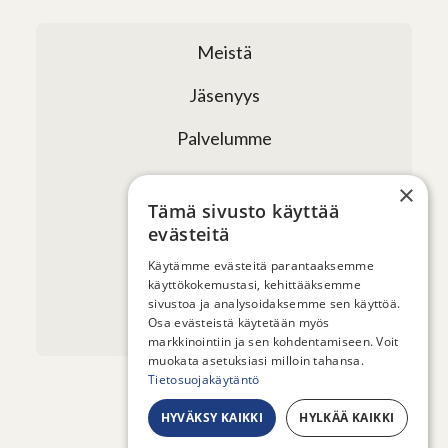
Meistä
Jäsenyys
Palvelumme
Verkostomme
×
Tämä sivusto käyttää
Tapahtumat
evästeitä
Uutiset ja artikkelit
Käytämme evästeitä parantaaksemme
käyttökokemustasi, kehittääksemme
sivustoa ja analysoidaksemme sen käyttöä.
Yhteystiedot
Osa evästeistä käytetään myös
markkinointiin ja sen kohdentamiseen. Voit
muokata asetuksiasi milloin tahansa.
Tietosuojakäytäntö
HYVÄKSY KAIKKI
HYLKÄÄ KAIKKI
© 2026 - Sauna from Finland ry