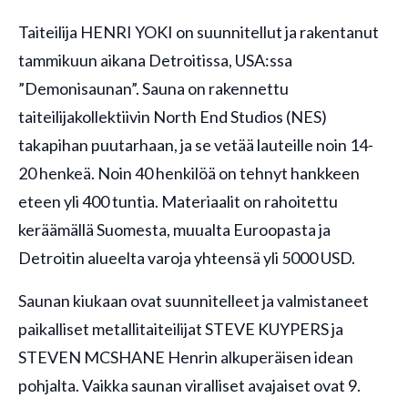
Taiteilija HENRI YOKI on suunnitellut ja rakentanut
tammikuun aikana Detroitissa, USA:ssa
”Demonisaunan”. Sauna on rakennettu
taiteilijakollektiivin North End Studios (NES)
takapihan puutarhaan, ja se vetää lauteille noin 14-
20 henkeä. Noin 40 henkilöä on tehnyt hankkeen
eteen yli 400 tuntia. Materiaalit on rahoitettu
keräämällä Suomesta, muualta Euroopasta ja
Detroitin alueelta varoja yhteensä yli 5000 USD.
Saunan kiukaan ovat suunnitelleet ja valmistaneet
paikalliset metallitaiteilijat STEVE KUYPERS ja
STEVEN MCSHANE Henrin alkuperäisen idean
pohjalta. Vaikka saunan viralliset avajaiset ovat 9.