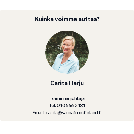
Kuinka voimme auttaa?
Carita Harju
Toiminnanjohtaja
Tel. 040 566 2481
Email:
carita@saunafromfinland.fi