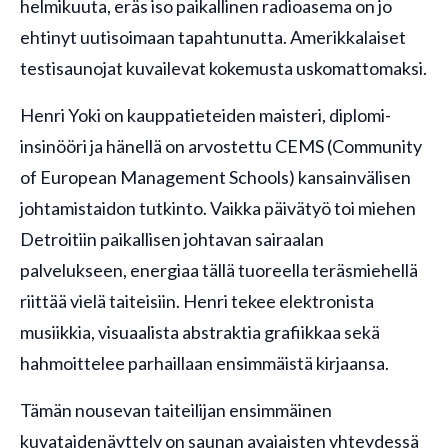
helmikuuta, eräs iso paikallinen radioasema on jo
ehtinyt uutisoimaan tapahtunutta. Amerikkalaiset
testisaunojat kuvailevat kokemusta uskomattomaksi.
Henri Yoki on kauppatieteiden maisteri, diplomi-
insinööri ja hänellä on arvostettu CEMS (Community
of European Management Schools) kansainvälisen
johtamistaidon tutkinto. Vaikka päivätyö toi miehen
Detroitiin paikallisen johtavan sairaalan
palvelukseen, energiaa tällä tuoreella teräsmiehellä
riittää vielä taiteisiin. Henri tekee elektronista
musiikkia, visuaalista abstraktia grafiikkaa sekä
hahmoittelee parhaillaan ensimmäistä kirjaansa.
Tämän nousevan taiteilijan ensimmäinen
kuvataidenäyttely on saunan avajaisten yhteydessä