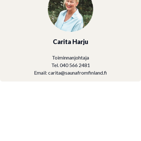
Carita Harju
Toiminnanjohtaja
Tel. 040 566 2481
Email:
carita@saunafromfinland.fi