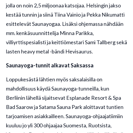
jolla on noin 2,5 miljoonaa katsojaa. Helsingin jakso
kestää tunnin ja siinä Tiina Vainio ja Pekka Nikumatti
esittelevät Saunayogaa. Lisäksi ohjemassa nähdään
mm. kenkäsuunnittelija Minna Parikka,
villiyrttispesialisti ja keittiömestari Sami Tallberg sekä
lasten heavy metal -bändi Hevisaurus.
Saunayoga-tunnit alkavat Saksassa
Loppukesästä lähtien myös saksalaisilla on
mahdollisuus käydä Saunayoga-tunneilla, kun
Berliinin lähellä sijaitsevat Esplanade Resort & Spa
Bad Saarow ja Satama Sauna Park aloittavat tuntien
tarjoamisen asiakkailleen. Saunayoga-ohjaajatiimiin
kuuluu jo yli 300 ohjaajaa Suomesta, Ruotsista,