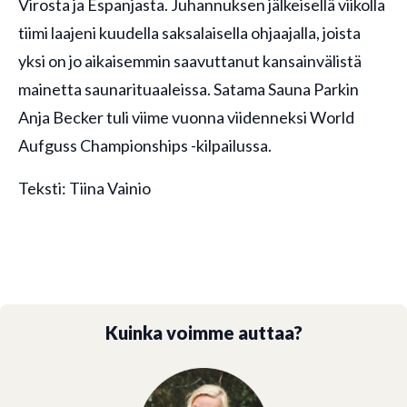
Virosta ja Espanjasta. Juhannuksen jälkeisellä viikolla
tiimi laajeni kuudella saksalaisella ohjaajalla, joista
yksi on jo aikaisemmin saavuttanut kansainvälistä
mainetta saunarituaaleissa. Satama Sauna Parkin
Anja Becker tuli viime vuonna viidenneksi World
Aufguss Championships -kilpailussa.
Teksti: Tiina Vainio
Kuinka voimme auttaa?