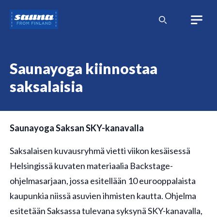
Siirry
Sauna
sisältöön
from
Finland
Saunayoga kiinnostaa
saksalaisia
Saunayoga Saksan SKY-kanavalla
Saksalaisen kuvausryhmä vietti viikon kesäisessä
Helsingissä kuvaten materiaalia Backstage-
ohjelmasarjaan, jossa esitellään 10 eurooppalaista
kaupunkia niissä asuvien ihmisten kautta. Ohjelma
esitetään Saksassa tulevana syksynä SKY-kanavalla,