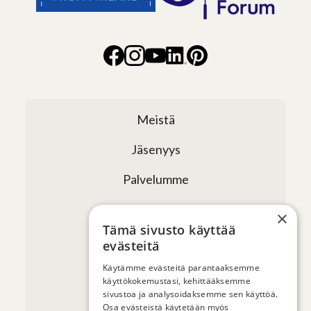
Meistä
Jäsenyys
Palvelumme
Verkostomme
×
Tämä sivusto käyttää
Tapahtumat
evästeitä
Uutiset ja artikkelit
Käytämme evästeitä parantaaksemme
käyttökokemustasi, kehittääksemme
sivustoa ja analysoidaksemme sen käyttöä.
Yhteystiedot
Osa evästeistä käytetään myös