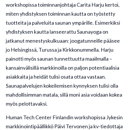
workshopissa toiminnanjohtaja Carita Harju kertoi,
miten yhdistyksen toiminnan kautta on työstetty
tuotteita ja palveluita saunan ympärille. Esimerkiksi
yhdistyksen kautta lanseerattu Saunayoga on
jatkanut menestyskulkuaan: joogatunneille pääsee
jo Helsingissä, Turussa ja Kirkkonummella. Harju
painotti myös saunan tunnettuutta maailmalla –
kansainvälisillä markkinoilla on paljon potentiaalisia
asiakkaita ja heidät tulisi osata ottaa vastaan.
Saunapalvelujen kokeilemisen kynnyksen tulisi olla
mahdollisimman matala, sillä moni asia voidaan kokea
myös pelottavaksi.
Human Tech Center Finlandin workshopissa Jykesin
markkinointipäällikkö Päivi Tervonen ja kv-tiedottaja