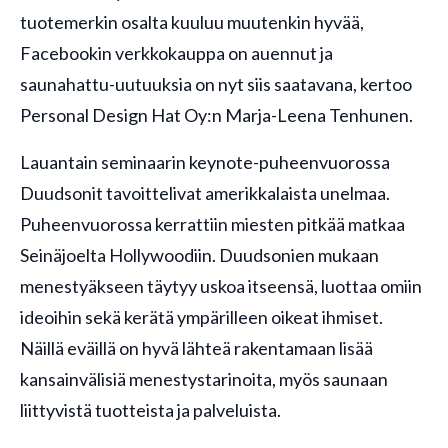
tuotemerkin osalta kuuluu muutenkin hyvää,
Facebookin verkkokauppa on auennut ja
saunahattu-uutuuksia on nyt siis saatavana, kertoo
Personal Design Hat Oy:n Marja-Leena Tenhunen.
Lauantain seminaarin keynote-puheenvuorossa
Duudsonit tavoittelivat amerikkalaista unelmaa.
Puheenvuorossa kerrattiin miesten pitkää matkaa
Seinäjoelta Hollywoodiin. Duudsonien mukaan
menestyäkseen täytyy uskoa itseensä, luottaa omiin
ideoihin sekä kerätä ympärilleen oikeat ihmiset.
Näillä eväillä on hyvä lähteä rakentamaan lisää
kansainvälisiä menestystarinoita, myös saunaan
liittyvistä tuotteista ja palveluista.