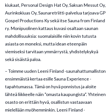
kiukaat, Personal Design Hat Oy, Saksan Messut Oy,
Aurinkokiuas Oy, Saunaretriitti-palvelua tarjoava GP
Gospel Productions Ky sekä itse Sauna from Finland
ry. Monipuolinen kattaus kuvasi osaltaan saunan
mahdollisuuksia: suomalaisille niin kovin tutusta
asiasta on moneksi, mutta idean eteenpäin
viemiseksi tarvitaan ymmärrystä, yhdistelykykyä
sekä sisäistä paloa.
– Toimme uuden Leeni Finland -saunahattumalliston
ensimmäistä kertaa esille Sauna Experience -
tapahtumassa. Tämä on hyvä ponnistus ja aloite
lähteä liikkeelle näin ”omasta kaupungista”. Yhteinen
osasto on erittäin hyvä, osallistun vastaavaan
mielellään myöhemminkin. Leeni Finland -