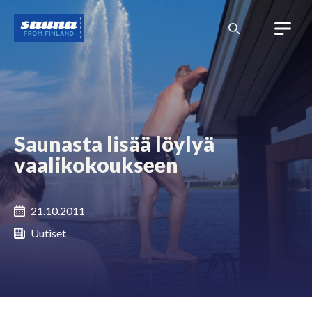
Siirry
Sauna
sisältöön
from
Finland
Saunasta lisää löylyä
vaalikokoukseen
21.10.2011
Uutiset