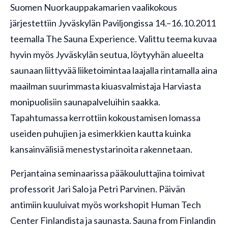
Suomen Nuorkauppakamarien vaalikokous
järjestettiin Jyväskylän Paviljongissa 14.–16.10.2011
teemalla The Sauna Experience. Valittu teema kuvaa
hyvin myös Jyväskylän seutua, löytyyhän alueelta
saunaan liittyvää liiketoimintaa laajalla rintamalla aina
maailman suurimmasta kiuasvalmistaja Harviasta
monipuolisiin saunapalveluihin saakka.
Tapahtumassa kerrottiin kokoustamisen lomassa
useiden puhujien ja esimerkkien kautta kuinka
kansainvälisiä menestystarinoita rakennetaan.
Perjantaina seminaarissa pääkouluttajina toimivat
professorit Jari Salo ja Petri Parvinen. Päivän
antimiin kuuluivat myös workshopit Human Tech
Center Finlandista ja saunasta. Sauna from Finlandin