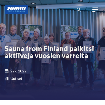
Siirry
Sauna
sisältöön
from
Finland
Sauna from Finland palkitsi
aktiiveja vuosien varrelta
22.6.2022
Uutiset