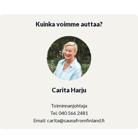
Kuinka voimme auttaa?
Carita Harju
Toiminnanjohtaja
Tel. 040 566 2481
Email:
carita@saunafromfinland.fi