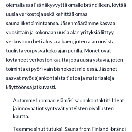
olemalla saa lisänäkyvyyttä omalle brändilleen, löytää
uusia verkostoja sekä kehittää omaa
saunaliiketoimintaansa. Jäsenmäärämme kasvaa
vuosittain ja kokonaan uusia alan yrityksiä liittyy
verkostoon heti alusta alkaen, joten alan uusista
tuulista voi pysyä koko ajan perillä. Monet ovat
löytäneet verkoston kautta jopa uusia ystäviä, joten
toiminta ei pyöri vain bisnekset mielessä. Jäsenet
saavat myös ajankohtaista tietoa ja materiaaleja
käyttöönsä jatkuvasti.
Autamme luomaan elämäsi saunakontaktit! Ideat
ja innovaatiot syntyvät yhteisten oivallusten
kautta.
Teemme sinut tutuksi. Sauna from Finland -brändi