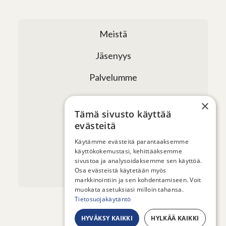
Meistä
Jäsenyys
Palvelumme
Verkostomme
×
Tämä sivusto käyttää
Tapahtumat
evästeitä
Uutiset ja artikkelit
Käytämme evästeitä parantaaksemme
käyttökokemustasi, kehittääksemme
sivustoa ja analysoidaksemme sen käyttöä.
Yhteystiedot
Osa evästeistä käytetään myös
markkinointiin ja sen kohdentamiseen. Voit
muokata asetuksiasi milloin tahansa.
Tietosuojakäytäntö
HYVÄKSY KAIKKI
HYLKÄÄ KAIKKI