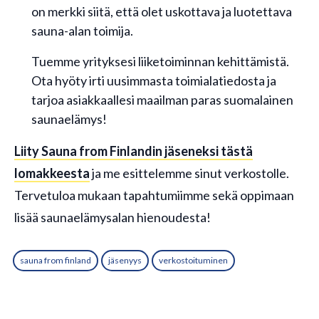
on merkki siitä, että olet uskottava ja luotettava
sauna-alan toimija.
Tuemme yrityksesi liiketoiminnan kehittämistä.
Ota hyöty irti uusimmasta toimialatiedosta ja
tarjoa asiakkaallesi maailman paras suomalainen
saunaelämys!
Liity Sauna from Finlandin jäseneksi tästä
lomakkeesta
ja me esittelemme sinut verkostolle.
Tervetuloa mukaan tapahtumiimme sekä oppimaan
lisää saunaelämysalan hienoudesta!
sauna from finland
jäsenyys
verkostoituminen