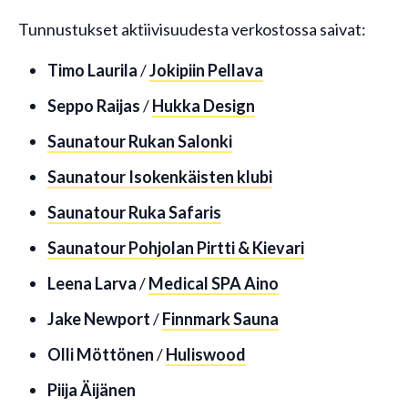
Tunnustukset aktiivisuudesta verkostossa saivat:
Timo Laurila
/
Jokipiin Pellava
Seppo Raijas
/
Hukka Design
Saunatour Rukan Salonki
Saunatour Isokenkäisten klubi
Saunatour Ruka Safaris
Saunatour Pohjolan Pirtti & Kievari
Leena Larva
/
Medical SPA Aino
Jake Newport
/
Finnmark Sauna
Olli Möttönen
/
Huliswood
Piija Äijänen