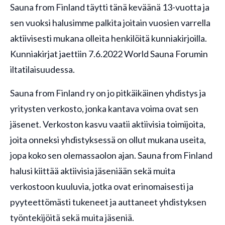
Sauna from Finland täytti tänä keväänä 13-vuotta ja
sen vuoksi halusimme palkita joitain vuosien varrella
aktiivisesti mukana olleita henkilöitä kunniakirjoilla.
Kunniakirjat jaettiin 7.6.2022 World Sauna Forumin
iltatilaisuudessa.
Sauna from Finland ry on jo pitkäikäinen yhdistys ja
yritysten verkosto, jonka kantava voima ovat sen
jäsenet. Verkoston kasvu vaatii aktiivisia toimijoita,
joita onneksi yhdistyksessä on ollut mukana useita,
jopa koko sen olemassaolon ajan. Sauna from Finland
halusi kiittää aktiivisia jäseniään sekä muita
verkostoon kuuluvia, jotka ovat erinomaisesti ja
pyyteettömästi tukeneet ja auttaneet yhdistyksen
työntekijöitä sekä muita jäseniä.