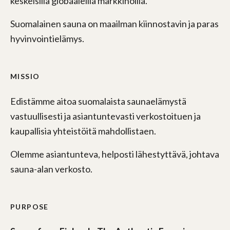
keskeisillä globaaleilla markkinoilla.
Suomalainen sauna on maailman kiinnostavin ja paras
hyvinvointielämys.
MISSIO
Edistämme aitoa suomalaista saunaelämystä
vastuullisesti ja asiantuntevasti verkostoituen ja
kaupallisia yhteistöitä mahdollistaen.
Olemme asiantunteva, helposti lähestyttävä, johtava
sauna-alan verkosto.
PURPOSE