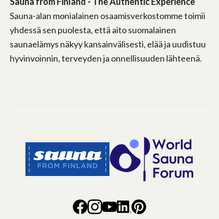
Sauna from Finland - The Authentic Experience
Sauna-alan monialainen osaamisverkostomme toimii
yhdessä sen puolesta, että aito suomalainen
saunaelämys näkyy kansainvälisesti, elää ja uudistuu
hyvinvoinnin, terveyden ja onnellisuuden lähteenä.