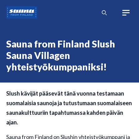
Siirry
Sauna
sisältöön
from
Finland
Sauna from Finland Slush
Sauna Villagen
yhteistyökumppaniksi!
Slush kävijät pääsevät tänä vuonna testamaan
suomalaisia saunoja ja tutustumaan suomalaiseen
saunakulttuuriin tapahtumassa kahden päivän
ajan.
Sauna from Finland on Slushin yhteistyökumppani ja