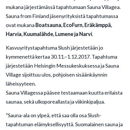
mukana järjestämässä tapahtumaan Sauna Villagea.
Sauna from Finland jäsenyrityksistä tapahtumassa
ovat mukana
Boatsauna, EcoFurn, Eräkämppä,
Harvia, Kuumalähde, Lumene ja Narvi
.
Kasvuyritystapahtuma Slush järjestetään jo
kymmenettä kertaa 30.11.–1.12.2017. Tapahtuma
järjestetään Helsingin Messukeskuksessa ja Sauna
Village sijoittuu ulos, pohjoisen sisäänkäynnin
läheisyyteen.
Sauna Villagessa pääsee testaamaan kuutta erilaista
saunaa, sekä ulkoporeallasta ja viikinkipaljua.
”Sauna-ala on ylpeä, että saa olla osa Slush-
tapahtuman elämyksellisyyttä. Suomalainen sauna ja