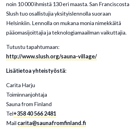
noin 10 000 ihmistä 130 eri maasta. San Franciscosta
Slush tuo osallistujia yksityislennolla suoraan
Helsinkiin. Lennolla on mukana monia nimekkäitä
pääomasijoittajia ja teknologiamaailman vaikuttajia.
Tutustu tapahtumaan:
http://www.slush.org/sauna-village/
Lisätietoa yhteistyöstä:
Carita Harju
Toiminnanjohtaja
Sauna from Finland
Tel
+358 40 566 2481
Mail
carita@saunafromfinland.fi