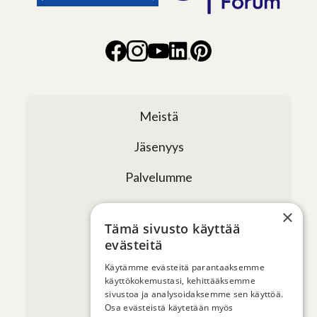
Meistä
Jäsenyys
Palvelumme
Verkostomme
×
Tämä sivusto käyttää
Tapahtumat
evästeitä
Uutiset ja artikkelit
Käytämme evästeitä parantaaksemme
käyttökokemustasi, kehittääksemme
sivustoa ja analysoidaksemme sen käyttöä.
Yhteystiedot
Osa evästeistä käytetään myös