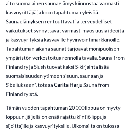
aito suomalainen saunaelämys kiinnostaa varmasti
kasvuyrittäjiä ja koko tapahtuman yleisöä.
Saunaelämyksen rentouttavat ja terveydelliset
vaikutukset synnyttävät varmasti myös uusia ideoita
ja kasvuyrityksiä kasvaville hyvinvointimarkkinoille.
Tapahtuman aikana saunat tarjoavat monipuolisen
ympäristön verkostoitua rennolla tavalla. Sauna from
Finland ry ja Slush tuovat kaksi S-kirjainta lisää
suomalaisuuden ytimeen sisuun, saunaan ja
Sibeliukseen”, toteaa
Carita Harju
Sauna from
Finland ry:stä.
Tämän vuoden tapahtuman 20 000 lippua on myyty
loppuun, jäljellä on enää rajattu kiintiö lippuja
sijoittajille ja kasvuyrityksille. Ulkomailta on tulossa