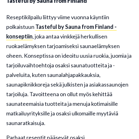
Tasteful by Sauna from Finland
Reseptikilpailu liittyy viime vuonna käyntiin
polkaistuun
Tasteful by Sauna from Finland -
konseptiin
, joka antaa vinkkejä herkullisen
ruokaelämyksen tarjoamiseksi saunaelämyksen
oheen. Konseptissa on ideoitu uusia ruokia, juomia ja
tarjoiluvaihtoehtoja osaksi saunatuotteita ja -
palveluita, kuten saunalahjapakkauksia,
saunapiknikkoreja sekä julkisten ja asiakassaunojen
tarjoiluja. Tavoitteena on ollut myös kehittää
saunateemaisia tuotteita ja menuja kotimaisille
matkailuyrityksille ja osaksi ulkomaille myytäviä
saunaratkaisuja.
Parhaat reseptit pääsevät osaksi