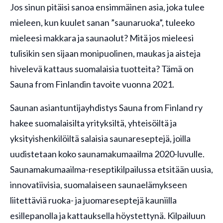
Jos sinun pitäisi sanoa ensimmäinen asia, joka tulee
mieleen, kun kuulet sanan ”saunaruoka”, tuleeko
mieleesi makkara ja saunaolut? Mitä jos mieleesi
tulisikin sen sijaan monipuolinen, maukas ja aisteja
hivelevä kattaus suomalaisia tuotteita? Tämä on
Sauna from Finlandin tavoite vuonna 2021.
Saunan asiantuntijayhdistys Sauna from Finland ry
hakee suomalaisilta yrityksiltä, yhteisöiltä ja
yksityishenkilöiltä salaisia saunareseptejä, joilla
uudistetaan koko saunamakumaailma 2020-luvulle.
Saunamakumaailma-reseptikilpailussa etsitään uusia,
innovatiivisia, suomalaiseen saunaelämykseen
liitettäviä ruoka- ja juomareseptejä kauniilla
esillepanolla ja kattauksella höystettynä. Kilpailuun