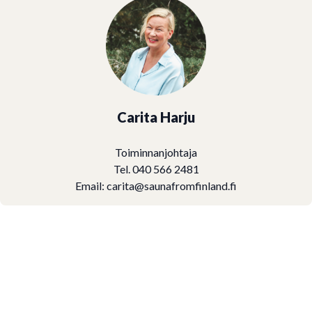
Carita Harju
Toiminnanjohtaja
Tel. 040 566 2481
Email:
carita@saunafromfinland.fi