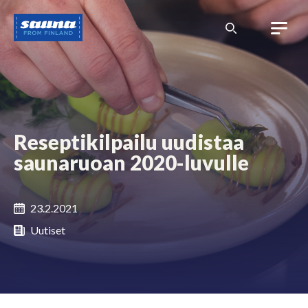
Siirry
Sauna
sisältöön
from
Finland
Reseptikilpailu uudistaa
saunaruoan 2020-luvulle
23.2.2021
Uutiset