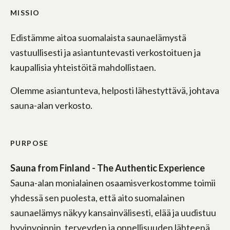
MISSIO
Edistämme aitoa suomalaista saunaelämystä
vastuullisesti ja asiantuntevasti verkostoituen ja
kaupallisia yhteistöitä mahdollistaen.
Olemme asiantunteva, helposti lähestyttävä, johtava
sauna-alan verkosto.
PURPOSE
Sauna from Finland - The Authentic Experience
Sauna-alan monialainen osaamisverkostomme toimii
yhdessä sen puolesta, että aito suomalainen
saunaelämys näkyy kansainvälisesti, elää ja uudistuu
hyvinvoinnin, terveyden ja onnellisuuden lähteenä.