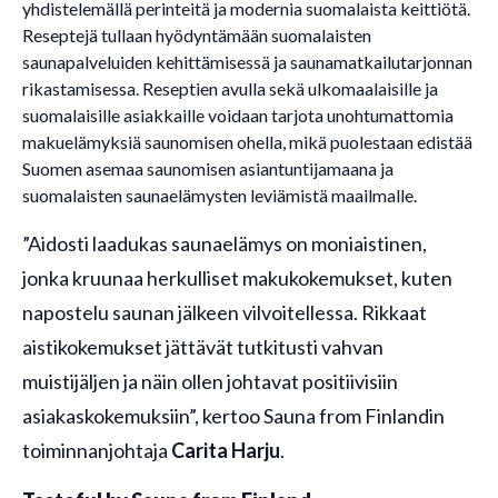
yhdistelemällä perinteitä ja modernia suomalaista keittiötä.
Reseptejä tullaan hyödyntämään suomalaisten
saunapalveluiden kehittämisessä ja saunamatkailutarjonnan
rikastamisessa. Reseptien avulla sekä ulkomaalaisille ja
suomalaisille asiakkaille voidaan tarjota unohtumattomia
makuelämyksiä saunomisen ohella, mikä puolestaan edistää
Suomen asemaa saunomisen asiantuntijamaana ja
suomalaisten saunaelämysten leviämistä maailmalle.
”Aidosti laadukas saunaelämys on moniaistinen,
jonka kruunaa herkulliset makukokemukset, kuten
napostelu saunan jälkeen vilvoitellessa. Rikkaat
aistikokemukset jättävät tutkitusti vahvan
muistijäljen ja näin ollen johtavat positiivisiin
asiakaskokemuksiin”, kertoo Sauna from Finlandin
toiminnanjohtaja
Carita Harju
.