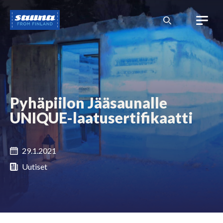
Siirry
Sauna
sisältöön
from
Finland
Pyhäpiilon Jääsaunalle
UNIQUE-laatusertifikaatti
29.1.2021
Uutiset