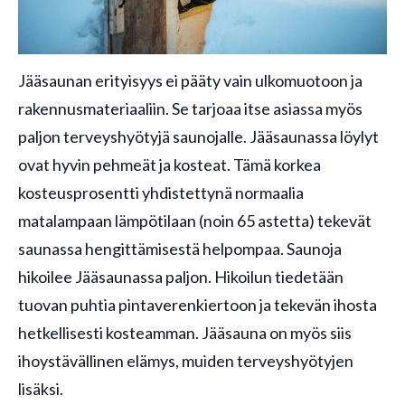
Jääsaunan erityisyys ei pääty vain ulkomuotoon ja
rakennusmateriaaliin. Se tarjoaa itse asiassa myös
paljon terveyshyötyjä saunojalle. Jääsaunassa löylyt
ovat hyvin pehmeät ja kosteat. Tämä korkea
kosteusprosentti yhdistettynä normaalia
matalampaan lämpötilaan (noin 65 astetta) tekevät
saunassa hengittämisestä helpompaa. Saunoja
hikoilee Jääsaunassa paljon. Hikoilun tiedetään
tuovan puhtia pintaverenkiertoon ja tekevän ihosta
hetkellisesti kosteamman. Jääsauna on myös siis
ihoystävällinen elämys, muiden terveyshyötyjen
lisäksi.