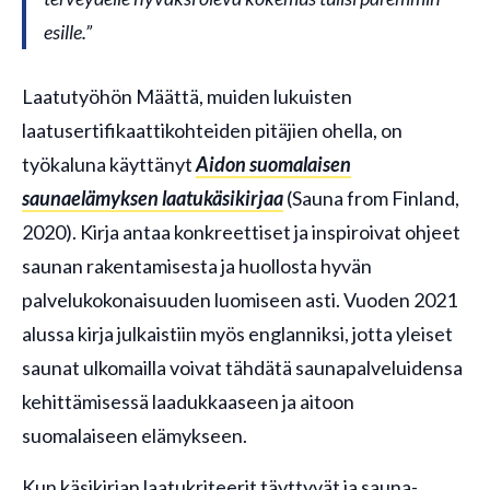
esille.”
Laatutyöhön Määttä, muiden lukuisten
laatusertifikaattikohteiden pitäjien ohella, on
työkaluna käyttänyt
Aidon suomalaisen
saunaelämyksen laatukäsikirjaa
(Sauna from Finland,
2020). Kirja antaa konkreettiset ja inspiroivat ohjeet
saunan rakentamisesta ja huollosta hyvän
palvelukokonaisuuden luomiseen asti. Vuoden 2021
alussa kirja julkaistiin myös englanniksi, jotta yleiset
saunat ulkomailla voivat tähdätä saunapalveluidensa
kehittämisessä laadukkaaseen ja aitoon
suomalaiseen elämykseen.
Kun käsikirjan laatukriteerit täyttyvät ja sauna-