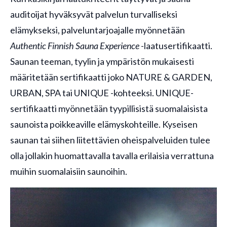
auditoijat hyväksyvät palvelun turvalliseksi
elämykseksi, palveluntarjoajalle myönnetään
Authentic Finnish Sauna Experience
-laatusertifikaatti.
Saunan teeman, tyylin ja ympäristön mukaisesti
määritetään sertifikaatti joko NATURE & GARDEN,
URBAN, SPA tai UNIQUE -kohteeksi. UNIQUE-
sertifikaatti myönnetään tyypillisistä suomalaisista
saunoista poikkeaville elämyskohteille. Kyseisen
saunan tai siihen liitettävien oheispalveluiden tulee
olla jollakin huomattavalla tavalla erilaisia verrattuna
muihin suomalaisiin saunoihin.