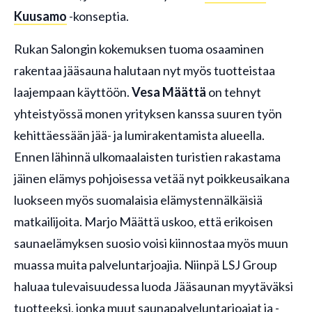
Kuusamo
-konseptia.
Rukan Salongin kokemuksen tuoma osaaminen
rakentaa jääsauna halutaan nyt myös tuotteistaa
laajempaan käyttöön.
Vesa Määttä
on tehnyt
yhteistyössä monen yrityksen kanssa suuren työn
kehittäessään jää- ja lumirakentamista alueella.
Ennen lähinnä ulkomaalaisten turistien rakastama
jäinen elämys pohjoisessa vetää nyt poikkeusaikana
luokseen myös suomalaisia elämystennälkäisiä
matkailijoita. Marjo Määttä uskoo, että erikoisen
saunaelämyksen suosio voisi kiinnostaa myös muun
muassa muita palveluntarjoajia. Niinpä LSJ Group
haluaa tulevaisuudessa luoda Jääsaunan myytäväksi
tuotteeksi, jonka muut saunapalveluntarjoajat ja -