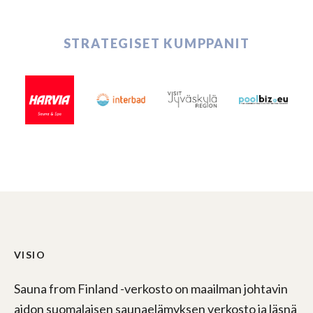
STRATEGISET KUMPPANIT
VISIO
Sauna from Finland -verkosto on maailman johtavin
aidon suomalaisen saunaelämyksen verkosto ja läsnä