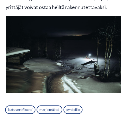
yrittäjät voivat ostaa heiltä rakennutettavaksi.
laatusertifikaatti
marjo määttä
pyhäpiilo