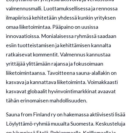
valmennusmalli. Luottamuksellisessa ja rennossa
ilmapiirissä kehitetään yhdessä kunkin yrityksen
omaa liiketoimintaa. Pääpaino on uusissa
innovaatioissa. Monialaisessa ryhmässä saadaan
esiin tuotteistamisen ja kehittämisen kannalta
ratkaisevat kommentit. Valmennus kannustaa
yrittäjää ylittämään rajansa ja fokusoimaan
liiketoimintaansa. Tavoitteena sauna-alallakin on
kasvava ja kannattava liiketoiminta. Voimakkaasti
kasvavat globaalit hyvinvointimarkkinat avaavat
tähän erinomaisen mahdollisuuden.
Sauna from Finland ry on hakemassa aktiivisesti lisää
Löylyttämö-ryhmiä muualta Suomesta. Keskusteluja
on käynnissä Etelä-Pohjanmaalla, Koillismaalla ja