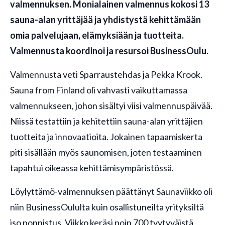
valmennuksen. Monialainen valmennus kokosi 13
sauna-alan yrittäjää ja yhdistystä kehittämään
omia palvelujaan, elämyksiään ja tuotteita.
Valmennusta koordinoi ja resursoi BusinessOulu.
Valmennusta veti Sparraustehdas ja Pekka Krook.
Sauna from Finland oli vahvasti vaikuttamassa
valmennukseen, johon sisältyi viisi valmennuspäivää.
Niissä testattiin ja kehitettiin sauna-alan yrittäjien
tuotteita ja innovaatioita. Jokainen tapaamiskerta
piti sisällään myös saunomisen, joten testaaminen
tapahtui oikeassa kehittämisympäristössä.
Löylyttämö-valmennuksen päättänyt Saunaviikko oli
niin BusinessOululta kuin osallistuneilta yrityksiltä
iso ponnistus. Viikko keräsi noin 700 tyytyväistä