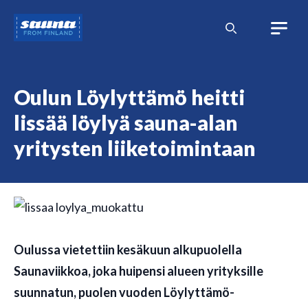
Siirry
Sauna
sisältöön
from
Finland
Oulun Löylyttämö heitti
lissää löylyä sauna-alan
yritysten liiketoimintaan
Oulussa vietettiin kesäkuun alkupuolella
Saunaviikkoa, joka huipensi alueen yrityksille
suunnatun, puolen vuoden Löylyttämö-