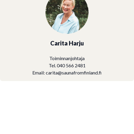
Carita Harju
Toiminnanjohtaja
Tel. 040 566 2481
Email:
carita@saunafromfinland.fi