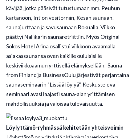
kävijää, jotka pääsivät tutustumaan mm. Peuhun
kartanoon, Intiön vesitorniin, Kesän saunaan,
saunajurttaan ja savusaunaan Rokualla. Viikko
päättyi Nallikarin saunaretriittiin. Myös Original
Sokos Hotel Arina osallistui viikkoon avaamalla
asiakassaunansa oven kaikille oululaisille
keskiviikkoaamun yrttisellä elämyksellään. Sauna
from Finland ja BusinessOulu järjestivät perjantaina
saunaseminaarin ”Lissää löylyä”. Keskusteleva
seminaari avasi laajasti sauna-alan yrittämisen
mahdollisuuksia ja valoisaa tulevaisuutta.
Löylyttämö-ryhmässä kehitetään yhteisvoimin
Löylyttämö on yrityksiä aktivoiva ja verkostoiva