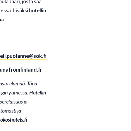
aulabaari, josta saa
essä. Lisäksi hotellin
na.
meli.puolanne@sok.fi
unafromfinland.fi
asta elämää. Tänä
gin ytimessä. Hotellin
erelaisuus ja
ttomasti ja
koshotels.fi