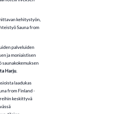
mittavan kehitystyön,
 Yhteistyö Sauna from
muiden palveluiden
isen ja moniaistisen
työ saunakokemuksen
ta Harju
.
asioista laadukas
na from Finland -
reihin keskittyvä
yvässä