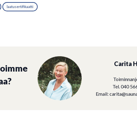
laatusertifikaatti
Carita H
voimme
aa?
Toiminnanj
Tel. 040 56
Email:
carita@sauna