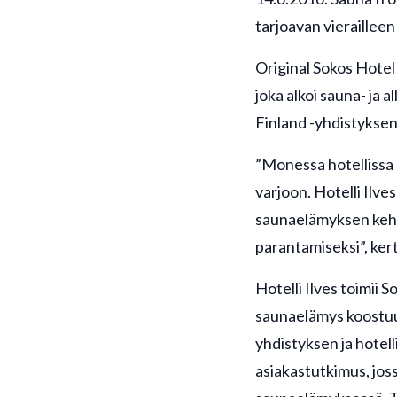
tarjoavan vieraillee
Original Sokos Hotel
joka alkoi sauna- ja 
Finland -yhdistyksen 
”Monessa hotellissa 
varjoon. Hotelli Ilve
saunaelämyksen kehi
parantamiseksi”, ker
Hotelli Ilves toimii 
saunaelämys koostuu
yhdistyksen ja hotell
asiakastutkimus, joss