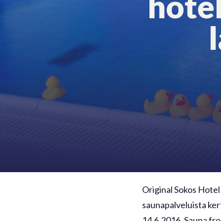
hote
Original Sokos Hotel
saunapalveluista ker
14.6.2016. Sauna fro