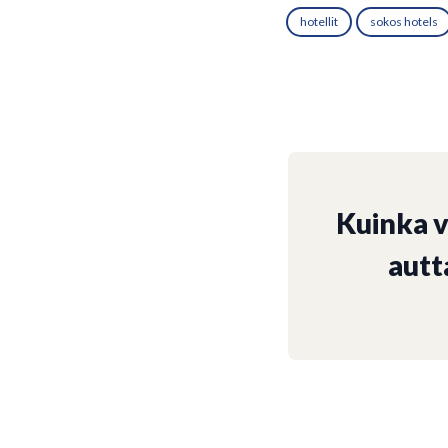
hotellit
sokos hotels
Kuinka 
autt