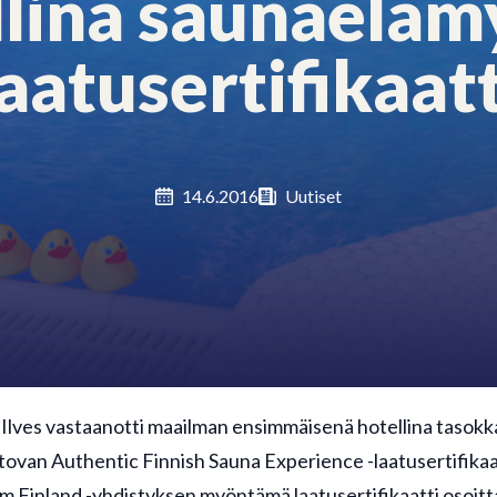
llina saunaeläm
laatusertifikaatt
14.6.2016
Uutiset
 Ilves vastaanotti maailman ensimmäisenä hotellina tasokk
tovan Authentic Finnish Sauna Experience -laatusertifika
m Finland -yhdistyksen myöntämä laatusertifikaatti osoitta