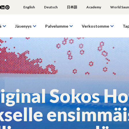
English
Deutsch
日本語
Academy
World Saun
ä
Jäsenyys
Palvelumme
Verkostomme
Ta
iginal Sokos Ho
kselle ensimmä