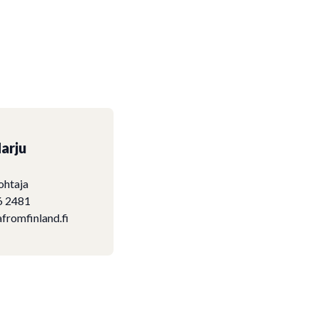
arju
ohtaja
6 2481
fromfinland.fi