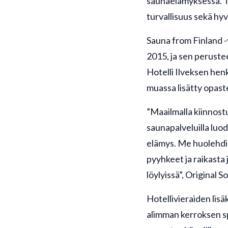
saunaelämyksessä. Tä
turvallisuus sekä hyv
Sauna from Finland -y
2015, ja sen perustee
Hotelli Ilveksen hen
muassa lisätty opaste
”Maailmalla kiinnost
saunapalveluilla luo
elämys. Me huolehdimm
pyyhkeet ja raikast
löylyissä”, Original 
Hotellivieraiden lisä
alimman kerroksen spa