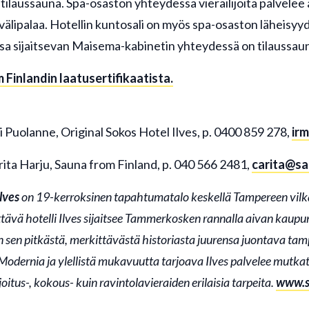
 tilaussauna. Spa-osaston yhteydessä vierailijoita palvelee 
 välipalaa. Hotellin kuntosali on myös spa-osaston läheisyyd
sa sijaitsevan Maisema-kabinetin yhteydessä on tilaussau
 Finlandin laatusertifikaatista.
i Puolanne, Original Sokos Hotel Ilves, p. 0400 859 278,
ir
ita Harju, Sauna from Finland, p. 040 566 2481,
carita@sa
lves
on 19-kerroksinen tapahtumatalo keskellä Tampereen vilk
ävä hotelli Ilves sijaitsee Tammerkosken rannalla aivan kaupun
sen pitkästä, merkittävästä historiasta juurensa juontava tamp
Modernia ja ylellistä mukavuutta tarjoava Ilves palvelee mutka
oitus-, kokous- kuin ravintolavieraiden erilaisia tarpeita.
www.so