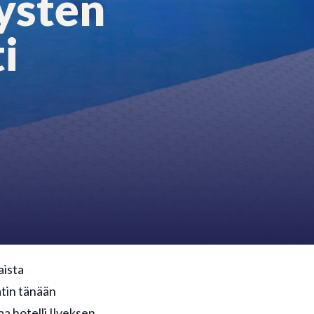
ysten
i
aista
atin tänään
a hotelli Ilveksen