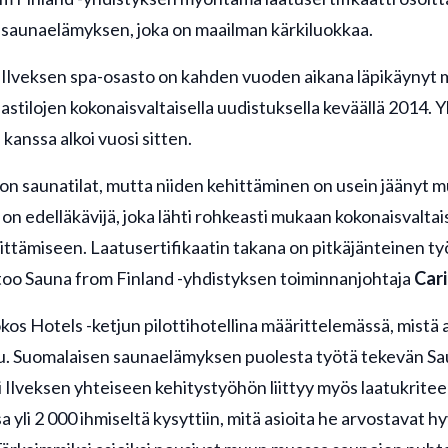
n saunaelämyksen, joka on maailman kärkiluokkaa.
 Ilveksen spa-osasto on kahden vuoden aikana läpikäynyt 
allastilojen kokonaisvaltaisella uudistuksella keväällä 2014.
kanssa alkoi vuosi sitten.
on saunatilat, mutta niiden kehittäminen on usein jäänyt 
s on edelläkävijä, joka lähti rohkeasti mukaan kokonaisvalta
ttämiseen. Laatusertifikaatin takana on pitkäjänteinen 
too Sauna from Finland -yhdistyksen toiminnanjohtaja
Cari
Sokos Hotels -ketjun pilottihotellina määrittelemässä, mistä 
. Suomalaisen saunaelämyksen puolesta työtä tekevän Sau
i Ilveksen yhteiseen kehitystyöhön liittyy myös laatukritee
a yli 2 000 ihmiseltä kysyttiin, mitä asioita he arvostavat h