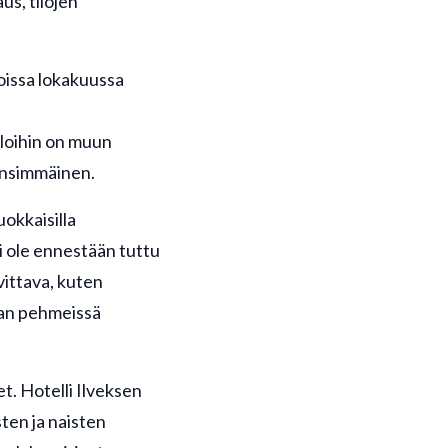
s, tilojen
loissa lokakuussa
iloihin on muun
 ensimmäinen.
okkaisilla
i ole ennestään tuttu
vittava, kuten
aan pehmeissä
et. Hotelli Ilveksen
sten ja naisten