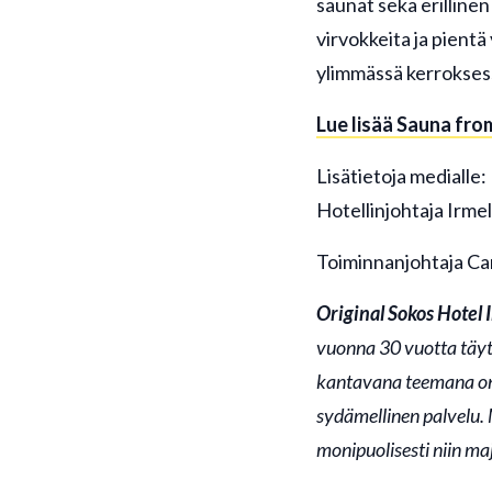
saunat sekä erillinen
virvokkeita ja pientä
ylimmässä kerrokses
Lue lisää Sauna from
Lisätietoja medialle:
Hotellinjohtaja Irmel
Toiminnanjohtaja Car
Original Sokos Hotel I
vuonna 30 vuotta täytt
kantavana teemana on 
sydämellinen palvelu. 
monipuolisesti niin maj