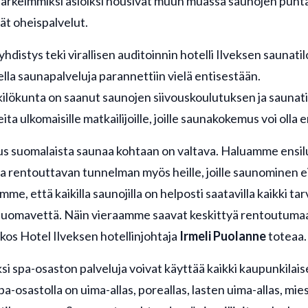
rkeimmiksi asioiksi nousivat muun muassa saunojen puhtau
ät oheispalvelut.
hdistys teki virallisen auditoinnin hotelli Ilveksen saunati
lla saunapalveluja parannettiin vielä entisestään.
kilökunta on saanut saunojen siivouskoulutuksen ja saunat
ita ulkomaisille matkailijoille, joille saunakokemus voi olla
us suomalaista saunaa kohtaan on valtava. Haluamme ensilu
da rentouttavan tunnelman myös heille, joille saunominen e
e, että kaikilla saunojilla on helposti saatavilla kaikki tar
a juomavettä. Näin vieraamme saavat keskittyä rentoutum
Sokos Hotel Ilveksen hotellinjohtaja
Irmeli Puolanne
toteaa.
ksi spa-osaston palveluja voivat käyttää kaikki kaupunkilais
-osastolla on uima-allas, poreallas, lasten uima-allas, mie