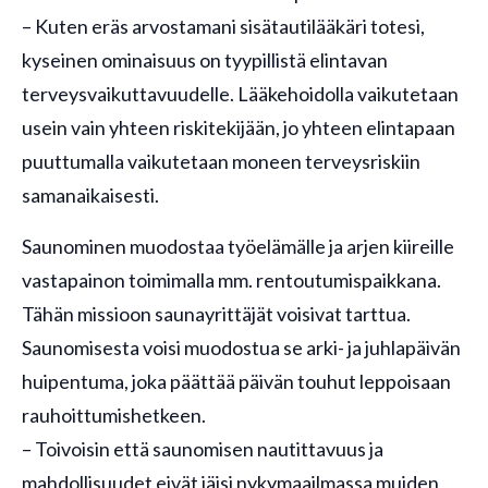
– Kuten eräs arvostamani sisätautilääkäri totesi,
kyseinen ominaisuus on tyypillistä elintavan
terveysvaikuttavuudelle. Lääkehoidolla vaikutetaan
usein vain yhteen riskitekijään, jo yhteen elintapaan
puuttumalla vaikutetaan moneen terveysriskiin
samanaikaisesti.
Saunominen muodostaa työelämälle ja arjen kiireille
vastapainon toimimalla mm. rentoutumispaikkana.
Tähän missioon saunayrittäjät voisivat tarttua.
Saunomisesta voisi muodostua se arki- ja juhlapäivän
huipentuma, joka päättää päivän touhut leppoisaan
rauhoittumishetkeen.
– Toivoisin että saunomisen nautittavuus ja
mahdollisuudet eivät jäisi nykymaailmassa muiden