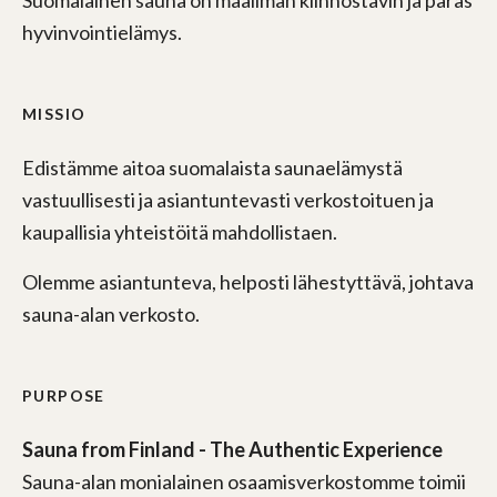
Suomalainen sauna on maailman kiinnostavin ja paras
hyvinvointielämys.
MISSIO
Edistämme aitoa suomalaista saunaelämystä
vastuullisesti ja asiantuntevasti verkostoituen ja
kaupallisia yhteistöitä mahdollistaen.
Olemme asiantunteva, helposti lähestyttävä, johtava
sauna-alan verkosto.
PURPOSE
Sauna from Finland - The Authentic Experience
Sauna-alan monialainen osaamisverkostomme toimii