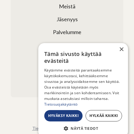
Meistä
Jäsenyys
Palvelumme
Verkostomme
×
Tämä sivusto käyttää
Tapahtumat
evästeitä
Uutiset ja artikkelit
Käytämme evästeitä parantaaksemme
käyttökokemustasi, kehittääksemme
sivustoa ja analysoidaksemme sen käyttöä.
Yhteystiedot
Osa evästeistä käytetään myös
markkinointiin ja sen kohdentamiseen. Voit
muokata asetuksiasi milloin tahansa.
Tietosuojakäytäntö
HYVÄKSY KAIKKI
HYLKÄÄ KAIKKI
© 2026 - Sauna from Finland ry
Tietosuojaseloste
-
Evästeasetukset
NÄYTÄ TIEDOT