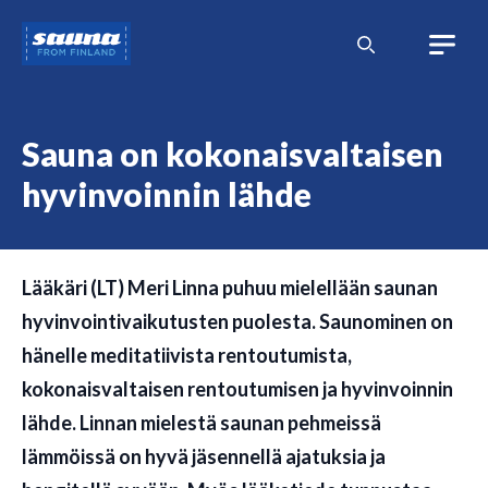
Siirry
Sauna
sisältöön
from
Finland
Sauna on kokonaisvaltaisen
hyvinvoinnin lähde
Lääkäri (LT) Meri Linna puhuu mielellään saunan
hyvinvointivaikutusten puolesta. Saunominen on
hänelle meditatiivista rentoutumista,
kokonaisvaltaisen rentoutumisen ja hyvinvoinnin
lähde. Linnan mielestä saunan pehmeissä
lämmöissä on hyvä jäsennellä ajatuksia ja