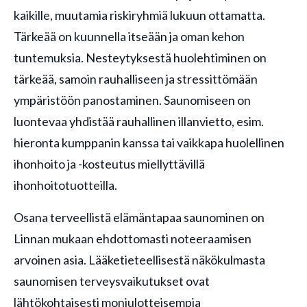
kaikille, muutamia riskiryhmiä lukuun ottamatta.
Tärkeää on kuunnella itseään ja oman kehon
tuntemuksia. Nesteytyksestä huolehtiminen on
tärkeää, samoin rauhalliseen ja stressittömään
ympäristöön panostaminen. Saunomiseen on
luontevaa yhdistää rauhallinen illanvietto, esim.
hieronta kumppanin kanssa tai vaikkapa huolellinen
ihonhoito ja -kosteutus miellyttävillä
ihonhoitotuotteilla.
Osana terveellistä elämäntapaa saunominen on
Linnan mukaan ehdottomasti noteeraamisen
arvoinen asia. Lääketieteellisestä näkökulmasta
saunomisen terveysvaikutukset ovat
lähtökohtaisesti moniulotteisempia