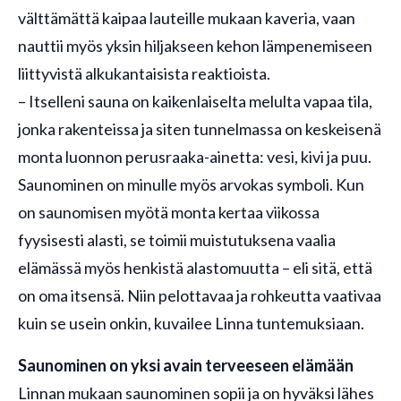
välttämättä kaipaa lauteille mukaan kaveria, vaan
nauttii myös yksin hiljakseen kehon lämpenemiseen
liittyvistä alkukantaisista reaktioista.
– Itselleni sauna on kaikenlaiselta melulta vapaa tila,
jonka rakenteissa ja siten tunnelmassa on keskeisenä
monta luonnon perusraaka-ainetta: vesi, kivi ja puu.
Saunominen on minulle myös arvokas symboli. Kun
on saunomisen myötä monta kertaa viikossa
fyysisesti alasti, se toimii muistutuksena vaalia
elämässä myös henkistä alastomuutta – eli sitä, että
on oma itsensä. Niin pelottavaa ja rohkeutta vaativaa
kuin se usein onkin, kuvailee Linna tuntemuksiaan.
Saunominen on yksi avain terveeseen elämään
Linnan mukaan saunominen sopii ja on hyväksi lähes