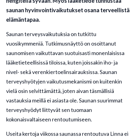
hengitellä syvään. Myös lääketiede tunnustaa
saunan hyvinvointivaikutukset osana terveellistä
elämäntapaa.
Saunan terveysvaikutuksia on tutkittu
vuosikymmeniä. Tutkimusnäyttö on osoittanut
saunomisen vaikuttavan suotuisasti monenlaisissa
lääketieteellisissä tiloissa, kuten joissakin iho- ja
nivel- sekä verenkiertoelinsairauksissa. Saunan
terveyshyötyjen vaikutusmekanismi on kuitenkin
vielä osin selvittämättä, joten aivan täsmällisiä
vastauksia meillä ei asiasta ole. Saunan suurimmat
terveyshyödyt liittyvät sen tuomaan
kokonaisvaltaiseen rentoutumiseen.
Useita kertoja viikossa saunassa rentoutuva Linna ei